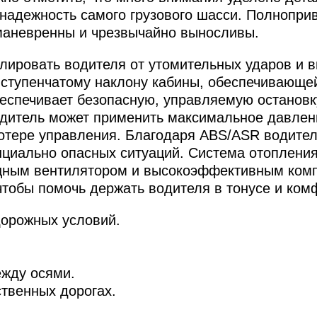
 надежность самого грузового шасси. Полнопр
 маневренны и чрезвычайно выносливы.
олировать водителя от утомительных ударов и 
5-ступенчатому наклону кабины, обеспечивающе
беспечивает безопасную, управляемую остановк
дитель может применить максимальное давлени
потере управления. Благодаря ABS/ASR водите
нциально опасных ситуаций. Система отоплени
щным вентилятором и высокоэффективным комп
 чтобы помочь держать водителя в тонусе и ком
дорожных условий.
ежду осями.
твенных дорогах.