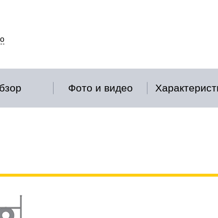
о
бзор
Фото и видео
Характерист