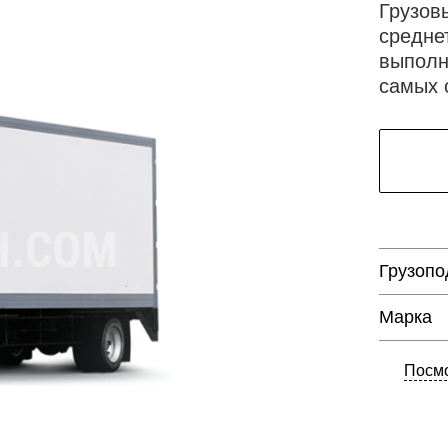
Грузов
средне
выполн
самых 
Грузопо
Марка
Посмо