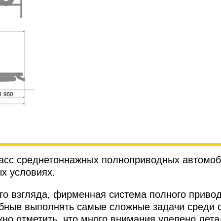
ласс среднетоннажных полноприводных автомо
х условиях.
ого взгляда, фирменная система полного привод
бные выполнять самые сложные задачи среди 
но отметить, что много внимания уделено дет