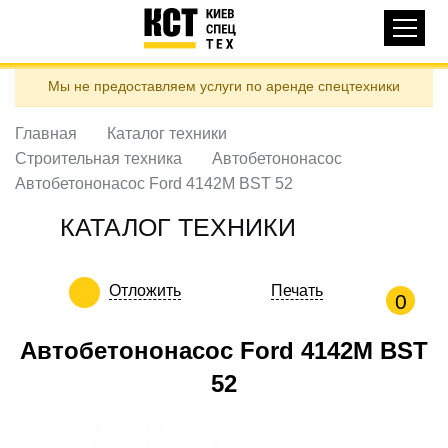
Основная
КАТАЛОГ ТЕХНИКИ
навигация
Перейти
Мы не предоставляем услуги по аренде спецтехники
к
ДОСТАВКА И ОПЛАТА
основному
содержанию
Главная
Каталог техники
О НАС
Строительная техника
Автобетононасос
ОТЗЫВЫ
Автобетононасос Ford 4142M BST 52
КОНТАКТЫ
КАТАЛОГ ТЕХНИКИ
ПОЛЕЗНЫЕ СТАТЬИ
Отложить
Печать
ПОЗВОНИТЬ
0
Контактні телефони:
Автобетононасос Ford 4142M BST
52
ua
ru
ЗАДАТЬ ВОПРОС