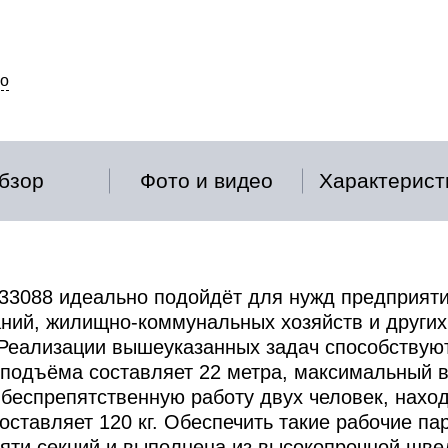
о
бзор
Фото и видео
Характерист
33088 идеально подойдёт для нужд предприят
аний, жилищно-коммунальных хозяйств и других
. Реализации вышеуказанных задач способствуют
подъёма составляет 22 метра, максимальный в
а беспрепятственную работу двух человек, нахо
ставляет 120 кг. Обеспечить такие рабочие па
 пяти секций и выполнена из высокопрочной шв