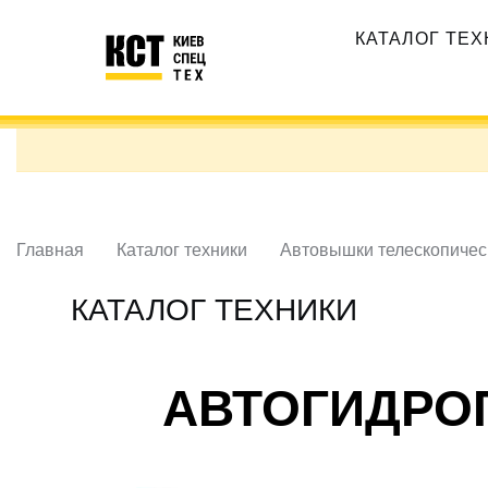
Перейти
Основная
к
КАТАЛОГ ТЕ
навигация
основному
содержанию
Главная
Каталог техники
Автовышки телескопичес
КАТАЛОГ ТЕХНИКИ
АВТОГИДРОП