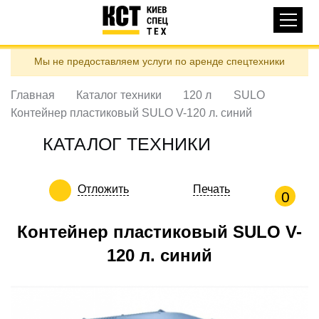
Основная
КАТАЛОГ ТЕХНИКИ
навигация
Перейти
Мы не предоставляем услуги по аренде спецтехники
к
ДОСТАВКА И ОПЛАТА
основному
содержанию
Главная
Каталог техники
120 л
SULO
О НАС
Контейнер пластиковый SULO V-120 л. синий
ОТЗЫВЫ
КАТАЛОГ ТЕХНИКИ
КОНТАКТЫ
ПОЛЕЗНЫЕ СТАТЬИ
Отложить
Печать
0
ПОЗВОНИТЬ
Контейнер пластиковый SULO V-
Контактні телефони:
120 л. синий
ua
ru
ЗАДАТЬ ВОПРОС