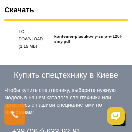
Скачать
TO
konteiner-plastikoviy-sulo-v-120l-
DOWNLOAD
siny.pdf
(1.15 МБ)
Купить спецтехнику в Киеве
Чтобы купить спецтехнику, выберите нужную
модель в нашем каталоге спецтехники или
свяжитесь с нашими специалистами по
телефонам:
Me
+38 (067) 633-92-81