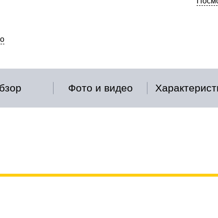
Посмо
о
бзор
Фото и видео
Характерист