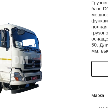
Грузов
базе D
мощнос
функци
полная 
грузопо
оснаще
50. Дл
мм, вы
Марка