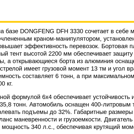
на базе DONGFENG DFH 3330 сочетает в себе м
члененным краном-манипулятором, установленн
о повышает эффективность перевозок. Бортовая 
ный тент высотой 2200 мм обеспечивает защиту
ры, а открывающиеся борта из алюминия осна
стрелой имеет грузовой момент 13 тм и угол вр
мность составляет 6 тонн, а при максимально
0 кг.
й формулой 6х4 обеспечивает устойчивость и 
т 35,8 тонн. Автомобиль оснащен 400-литровы
долевать подъемы до 32%. Габаритные размеры
нс маневренности и грузоемкости. Двигатель 
т мощность 340 л.с., обеспечивая крутящий мом