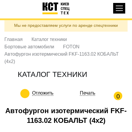
Основная
КАТАЛОГ ТЕХНИКИ
навигация
Перейти
Мы не предоставляем услуги по аренде спецтехники
к
ДОСТАВКА И ОПЛАТА
основному
содержанию
Главная
Каталог техники
О НАС
Бортовые автомобили
FOTON
ОТЗЫВЫ
Автофургон изотермический FKF-1163.02 КОБАЛЬТ
(4х2)
КОНТАКТЫ
ПОЛЕЗНЫЕ СТАТЬИ
КАТАЛОГ ТЕХНИКИ
ПОЗВОНИТЬ
Отложить
Печать
0
Контактні телефони:
Автофургон изотермический FKF-
1163.02 КОБАЛЬТ (4х2)
ua
ru
ЗАДАТЬ ВОПРОС