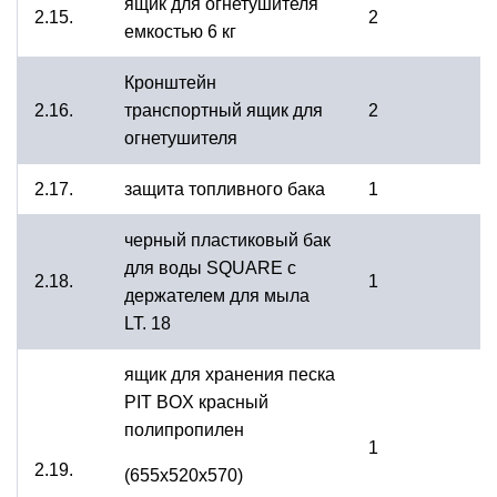
ящик для огнетушителя
2.15.
2
емкостью 6 кг
Кронштейн
2.16.
транспортный ящик для
2
огнетушителя
2.17.
защита топливного бака
1
черный пластиковый бак
для воды SQUARE с
2.18.
1
держателем для мыла
LT. 18
ящик для хранения песка
PIT BOX красный
полипропилен
1
2.19.
(655х520х570)