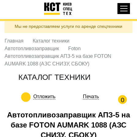
Основная
КАТАЛОГ ТЕХНИКИ
навигация
Перейти
Мы не предоставляем услуги по аренде спецтехники
к
ДОСТАВКА И ОПЛАТА
основному
содержанию
Главная
Каталог техники
О НАС
Автотопливозаправщик
Foton
ОТЗЫВЫ
Автотопливозаправщик АПЗ-5 на базе FOTON
AUMARK 1088 (АЗС СНИЗУ, СБОКУ)
КОНТАКТЫ
ПОЛЕЗНЫЕ СТАТЬИ
КАТАЛОГ ТЕХНИКИ
ПОЗВОНИТЬ
Отложить
Печать
0
Контактні телефони:
Автотопливозаправщик АПЗ-5 на
базе FOTON AUMARK 1088 (АЗС
ua
ru
ЗАДАТЬ ВОПРОС
СНИЗУ, СБОКУ)