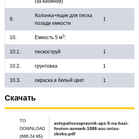
(за кабиной)
Колонка+ящик для песка
9.
1
позади емкости
3
10.
Емкость 5 м
:
10.1.
пескоструй
1
10.2.
грунтовка
1
10.3.
окраска в белый цвет
1
Скачать
TO
avtopalivozapravnik-apz-5-na-bazi-
DOWNLOAD
fouton-aumark-1088-azc-znizu-
zboku.pdf
(888.24 КБ)