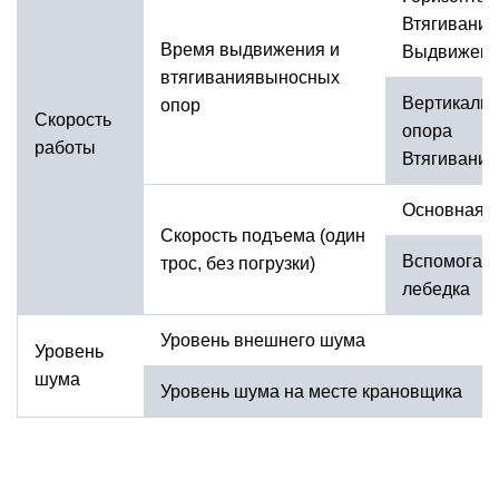
Втягивание 
Время выдвижения и
Выдвижен
втягиваниявыносных
Вертикаль
опор
Скорость
оп
работы
Втягивани
Основная л
Скорость подъема (один
Вспомогат
трос, без погрузки)
лебедка
Уровень внешнего шума
Уровень
шума
Уровень шума на месте крановщика