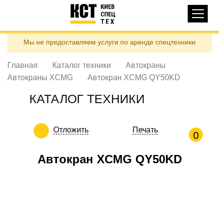
Основная
КАТАЛОГ ТЕХНИКИ
навигация
Перейти
Мы не предоставляем услуги по аренде спецтехники
к
ДОСТАВКА И ОПЛАТА
основному
содержанию
Главная
Каталог техники
Автокраны
О НАС
Автокраны XCMG
Автокран XCMG QY50KD
ОТЗЫВЫ
КАТАЛОГ ТЕХНИКИ
КОНТАКТЫ
ПОЛЕЗНЫЕ СТАТЬИ
Отложить
Печать
0
ПОЗВОНИТЬ
Автокран XCMG QY50KD
Контактні телефони:
ua
ru
ЗАДАТЬ ВОПРОС