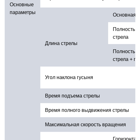
Основные
параметры
Основная с
Полностью
стрела
Длина стрелы
Полностью
стрела + гу
Угол наклона гусыня
Время подъема стрелы
Время полного выдвижения стрелы
Максимальная скорость вращения
Горизонта