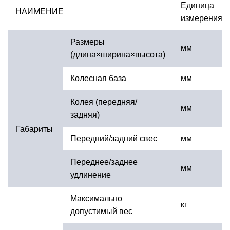
Единица
НАИМЕНИЕ
измерения
Размеры
мм
(длина×ширина×высота)
Колесная база
мм
Колея (передняя/
мм
задняя)
Габариты
Передний/задний свес
мм
Переднее/заднее
мм
удлинение
Максимально
кг
допустимый вес