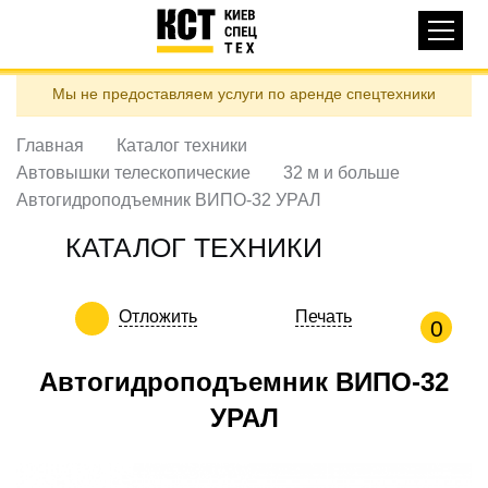
Основная
КАТАЛОГ ТЕХНИКИ
навигация
Перейти
Мы не предоставляем услуги по аренде спецтехники
к
ДОСТАВКА И ОПЛАТА
основному
содержанию
Главная
Каталог техники
О НАС
Автовышки телескопические
32 м и больше
ОТЗЫВЫ
Автогидроподъемник ВИПО-32 УРАЛ
КОНТАКТЫ
КАТАЛОГ ТЕХНИКИ
ПОЛЕЗНЫЕ СТАТЬИ
Отложить
Печать
ПОЗВОНИТЬ
0
Контактні телефони:
Автогидроподъемник ВИПО-32
УРАЛ
ua
ru
ЗАДАТЬ ВОПРОС