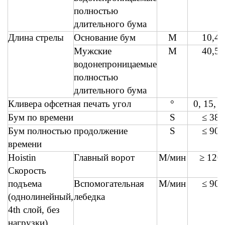
полностью
длительного бума
Длина стрелы
Основание бум
М
10,4
Мужские
М
40,5
водонепроницаемые
полностью
длительного бума
Кливера офсетная печать угол
°
0, 15, 3
Бум по времени
S
≤ 38
Бум полностью продолжение
S
≤ 90
времени
Hoistin
Главный ворот
М/мин
≥ 120
Скорость
подъема
Вспомогательная
М/мин
≤ 90
(однолинейный,
лебедка
4th слой, без
нагрузки)