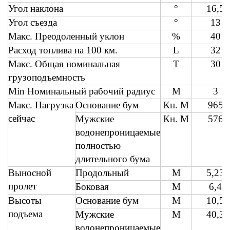
Угол наклона
°
16,5
Угол съезда
°
13
Макс. Преодоленный уклон
%
40
Расход топлива на 100 км.
L
32
Макс. Общая номинальная
T
30
грузоподъемность
Min Номинальный рабочий радиус
М
3
Макс. Нагрузка
Основание бум
Кн. М
965
сейчас
Мужские
Кн. М
576
водонепроницаемые
полностью
длительного бума
Выносной
Продольный
М
5,23
пролет
Боковая
М
6,4
Высоты
Основание бум
М
10,5
подъема
Мужские
М
40,3
водонепроницаемые