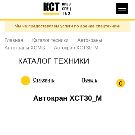
Основная
КАТАЛОГ ТЕХНИКИ
навигация
Перейти
Мы не предоставляем услуги по аренде спецтехники
к
ДОСТАВКА И ОПЛАТА
основному
содержанию
Главная
Каталог техники
Автокраны
О НАС
Автокраны XCMG
Автокран XCT30_M
ОТЗЫВЫ
КАТАЛОГ ТЕХНИКИ
КОНТАКТЫ
ПОЛЕЗНЫЕ СТАТЬИ
Отложить
Печать
0
ПОЗВОНИТЬ
Автокран XCT30_M
Контактні телефони:
ua
ru
ЗАДАТЬ ВОПРОС