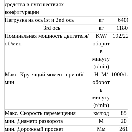
средства в путешествиях
конфигурации
Нагрузка на ось
1st и 2nd ось
кг
6400
3rd ось
кг
11800
Номинальная мощность двигателя/
KW/
192/220
об/мин
оборот
в
минуту
(r/min)
Макс. Крутящий момент при об/
Н. М/
1000/14
мин
оборот
в
минуту
(r/min)
Макс. Скорость перемещения
км/год
85
мин. Диаметр разворота
М
20
мин. Дорожный просвет
Мм
261