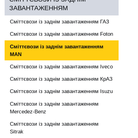
ЗАВАНТАЖЕННЯМ
Сміттєвози із заднім завантаженням ГАЗ
Сміттєвози із заднім завантаженням Foton
Сміттєвози із заднім завантаженням
MAN
Сміттєвози із заднім завантаженням Iveco
Сміттєвози із заднім завантаженням КрАЗ
Сміттєвози із заднім завантаженням Isuzu
Сміттєвози із заднім завантаженням
Mercedez-Benz
Сміттєвози із заднім завантаженням
Sitrak