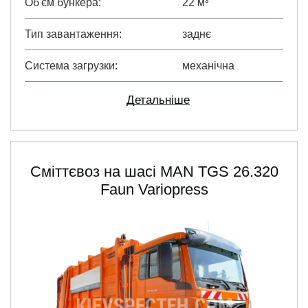
Об'єм бункера
22 м³
Тип завантаження
заднє
Система загрузки
механічна
Детальніше
Сміттєвоз на шасі MAN TGS 26.320
Faun Variopress