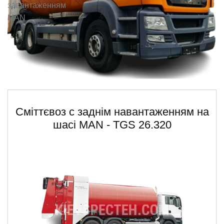
завантаженням
ru
ua
MAN
Сміттєвоз с заднім навантаженням на
шасі MAN - TGS 26.320