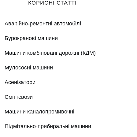
КОРИСНІ СТАТТІ
Аварійно-ремонтні автомобілі
Бурокранові машини
Машини комбіновані дорожні (КДМ)
Мулососні машини
Асенізатори
Сміттєвози
Машини каналопромивочні
Підмітально-прибиральні машини