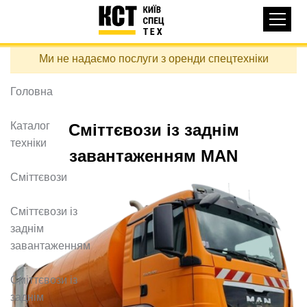
Основная
КАТАЛОГ ТЕХНІКИ
навигация
Перейти
Ми не надаємо послуги з оренди спецтехніки
до
ДОСТАВКА ТА ОПЛАТА
основного
вмісту
Головна
ПРО НАС
ВІДГУКИ
Каталог
Сміттєвози із заднім
техніки
КОНТАКТИ
завантаженням MAN
КОРИСНІ СТАТТІ
Сміттєвози
ПОДЗВОНИТИ
Сміттєвози із
заднім
Контактні телефони:
завантаженням
Сміттєвози із
+38 (097) 746-67-04
заднім
ЗАДАТИ ПИТАННЯ