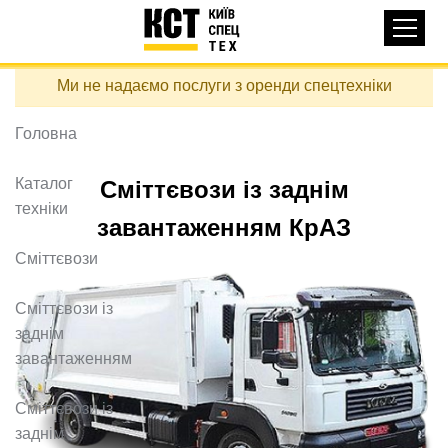
Основная
КАТАЛОГ ТЕХНІКИ
навигация
Перейти
Ми не надаємо послуги з оренди спецтехніки
до
ДОСТАВКА ТА ОПЛАТА
основного
вмісту
Головна
ПРО НАС
ВІДГУКИ
Каталог
Сміттєвози із заднім
техніки
КОНТАКТИ
завантаженням КрАЗ
КОРИСНІ СТАТТІ
Сміттєвози
ПОДЗВОНИТИ
Сміттєвози із
заднім
Контактні телефони:
завантаженням
Сміттєвози із
+38 (097) 746-67-04
заднім
ЗАДАТИ ПИТАННЯ