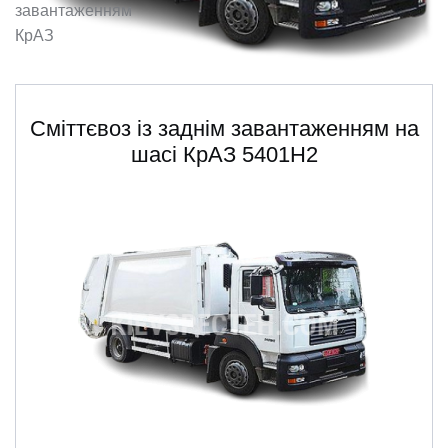
завантаженням
ru
ua
КрАЗ
Сміттєвоз із заднім завантаженням на
шасі КрАЗ 5401Н2