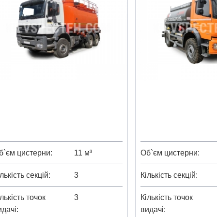
б`єм цистерни
11 м³
Об`єм цистерни
лькість секцій
3
Кількість секцій
лькість точок
3
Кількість точок
идачі
видачі