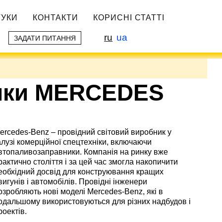
ГУКИ
КОНТАКТИ
КОРИСНІ СТАТТІ
ru
ua
ЗАДАТИ ПИТАННЯ
ики MERCEDES
ercedes-Benz – провідний світовий виробник у
алузі комерційної спецтехніки, включаючи
втопаливозаправники. Компанія на ринку вже
рактично століття і за цей час змогла накопичити
еобхідний досвід для конструювання кращих
вигунів і автомобілів. Провідні інженери
озробляють нові моделі Mercedes-Benz, які в
одальшому використовуються для різних надбудов і
роектів.