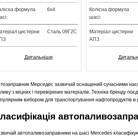
олісна формула
6х4
Колісна формула
асі
шасі
атеріал цистерни
Сталь 09Г2С
Матеріал цистерни
ПЗ
АПЗ
Детальніше
Деталь
тозаправник Мерседес зазвичай оснащений сучасними насо
ливу з міцних і перевірених матеріалів. Техніка бренду поєдну
пулярним вибором для транспортування нафтопродуктів в р
ласифікація автопаливозапра
звичай автопаливозаправники на шасі Mercedes класифікуют