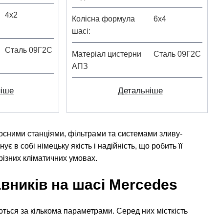
4х2
Колісна формула
6х4
шасі
Сталь 09Г2С
Матеріал цистерни
Сталь 09Г2С
АПЗ
ніше
Детальніше
сними станціями, фільтрами та системами зливу-
є в собі німецьку якість і надійність, що робить її
ізних кліматичних умовах.
вників на шасі Mercedes
ься за кількома параметрами. Серед них місткість