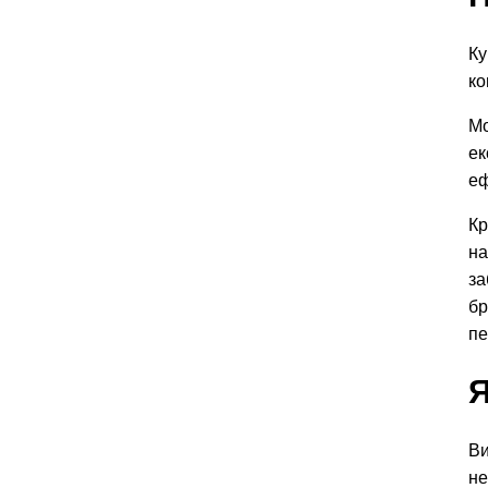
Ку
ко
Мо
ек
еф
Кр
на
за
бр
пе
Я
Ви
не