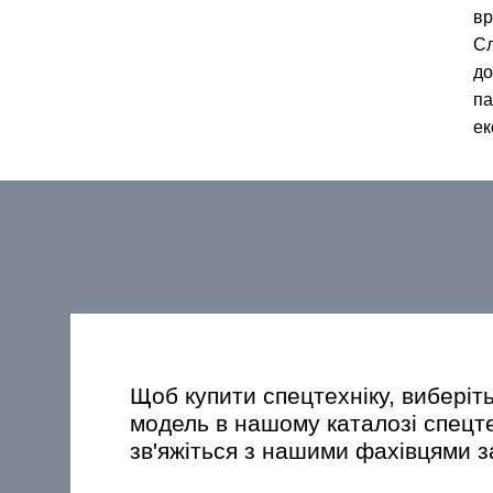
вр
Сл
до
па
ек
Щоб купити спецтехніку, виберіт
модель в нашому каталозі спецт
зв'яжіться з нашими фахівцями 