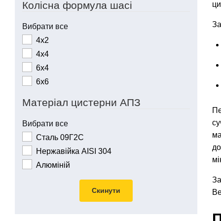
Колісна формула шасі
ци
За
Вибрати все
4х2
4х4
6х4
6х6
Матеріал цистерни АПЗ
Пе
су
Вибрати все
ма
Сталь 09Г2С
до
Нержавійка AISI 304
мі
Алюміній
За
Скинути
Be
П