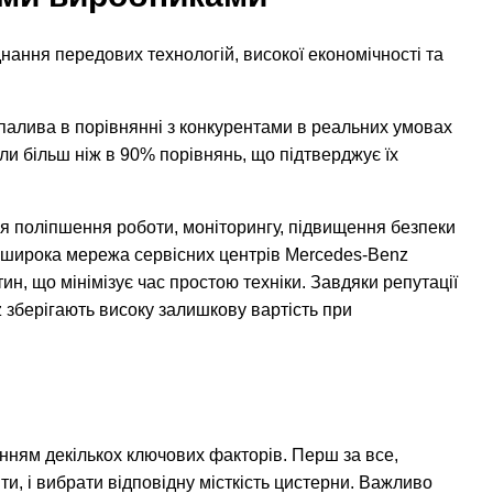
нання передових технологій, високої економічності та
алива в порівнянні з конкурентами в реальних умовах
али більш ніж в 90% порівнянь, що підтверджує їх
для поліпшення роботи, моніторингу, підвищення безпеки
що широка мережа сервісних центрів Mercedes-Benz
н, що мінімізує час простою техніки. Завдяки репутації
 зберігають високу залишкову вартість при
нням декількох ключових факторів. Перш за все,
и, і вибрати відповідну місткість цистерни. Важливо