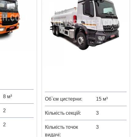
8 м³
Об`єм цистерни
15 м³
2
Кількість секцій
3
2
Кількість точок
3
видачі