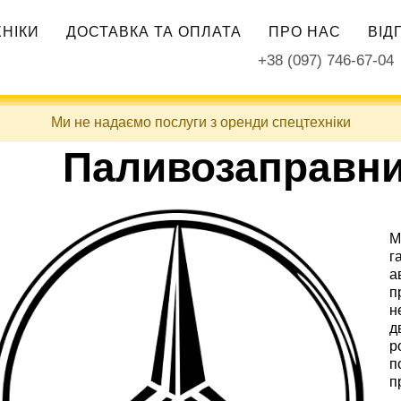
ХНІКИ
ДОСТАВКА ТА ОПЛАТА
ПРО НАС
ВІД
+38 (097) 746-67-04
Ми не надаємо послуги з оренди спецтехніки
Паливозаправн
M
г
а
п
н
д
р
п
п