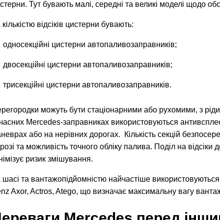
стерни. Тут бувають малі, середні та великі моделі щодо о
 кількістю відсіків цистерни бувають:
односекційні цистерни автопаливозаправників;
двосекційні цистерни автопаливозаправників;
трисекційні цистерни автопаливозаправників.
регородки можуть бути стаціонарними або рухомими, з рі
часних Mercedes-заправниках використовуються антивсплеск
неврах або на нерівних дорогах. Кількість секцій безпосере
розі та можливість точного обліку палива. Поділ на відсіки
німізує ризик змішування.
 шасі та вантажопідйомністю найчастіше використовуються
nz Axor, Actros, Atego, що визначає максимальну вагу вантаж
ереваги Mercedes перед інш