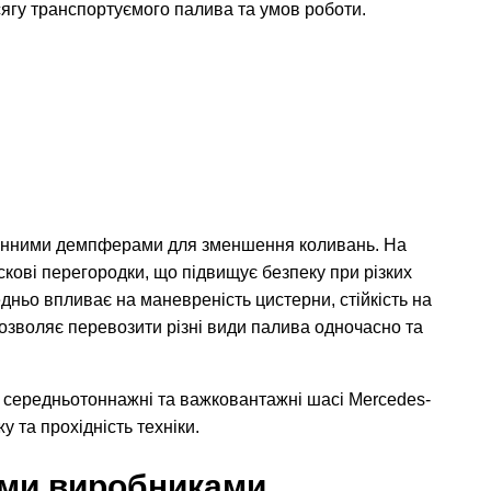
бсягу транспортуємого палива та умов роботи.
динними демпферами для зменшення коливань. На
ові перегородки, що підвищує безпеку при різких
дньо впливає на маневреність цистерни, стійкість на
 дозволяє перевозити різні види палива одночасно та
 середньотоннажні та важковантажні шасі Mercedes-
у та прохідність техніки.
ими виробниками