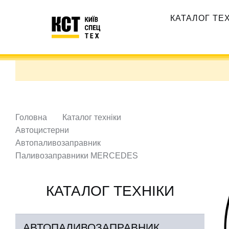
Перейти
Основная
до
КАТАЛОГ ТЕ
навигация
основного
вмісту
Головна
Каталог техніки
Автоцистерни
Автопаливозаправник
Паливозаправники MERCEDES
КАТАЛОГ ТЕХНІКИ
АВТОПАЛИВОЗАПРАВНИК