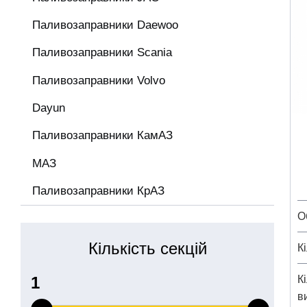
Паливозаправники Daewoo
Паливозаправники Scania
Паливозаправники Volvo
Dayun
Паливозаправники КамАЗ
МАЗ
Паливозаправники КрАЗ
О
Кількість секцій
Кі
Кі
в