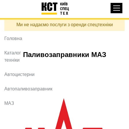
Основная
КАТАЛОГ ТЕХНІКИ
навигация
Перейти
Ми не надаємо послуги з оренди спецтехніки
до
ДОСТАВКА ТА ОПЛАТА
основного
вмісту
Головна
ПРО НАС
ВІДГУКИ
Каталог
Паливозаправники МАЗ
техніки
КОНТАКТИ
КОРИСНІ СТАТТІ
Автоцистерни
ПОДЗВОНИТИ
Автопаливозаправник
Контактні телефони:
МАЗ
+38 (097) 746-67-04
ЗАДАТИ ПИТАННЯ