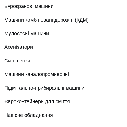
Бурокранові машини
Машини комбіновані дорожні (КДМ)
Мулососні машини
Асенізатори
Сміттєвози
Машини каналопромивочні
Підмітально-прибиральні машини
Євроконтейнери для сміття
Навісне обладнання