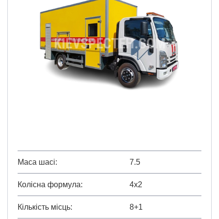
Маса шасі
7.5
Колісна формула
4х2
Кількість місць
8+1