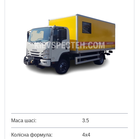
Маса шасі
3.5
Колісна формула
4х4