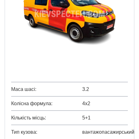
Маса шасі
3.2
Колісна формула
4х2
Кількість місць
5+1
Тип кузова
вантажопасажирський