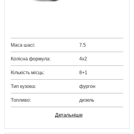
Маса шасі
7.5
Колісна формула
4х2
Кількість місць
8+1
Тип кузова
фургон
Топливо
дизель
Детальніше