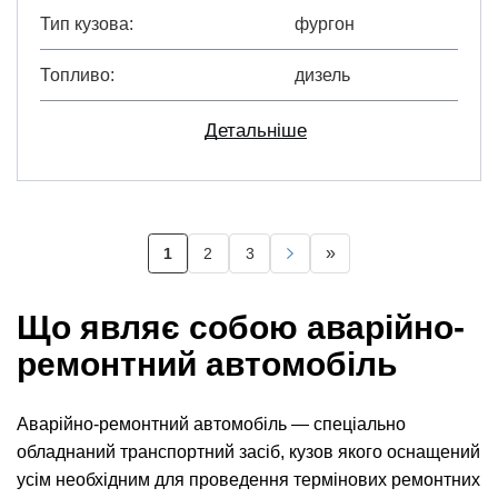
Тип кузова
фургон
Топливо
дизель
Детальніше
Розбивка
»
1
2
3
Поточна
Page
Page
Наступна
Остання
на
сторінка
сторінка
сторінка
сторінки
Що являє собою аварійно-
ремонтний автомобіль
Аварійно-ремонтний автомобіль — спеціально
обладнаний транспортний засіб, кузов якого оснащений
усім необхідним для проведення термінових ремонтних