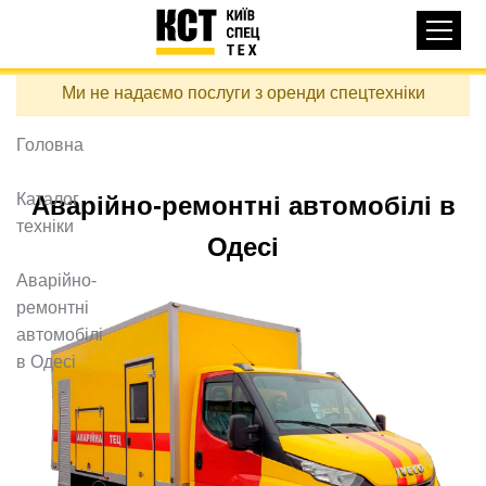
Основная
КАТАЛОГ ТЕХНІКИ
навигация
Перейти
Ми не надаємо послуги з оренди спецтехніки
до
ДОСТАВКА ТА ОПЛАТА
основного
вмісту
Головна
ПРО НАС
ВІДГУКИ
Каталог
Аварійно-ремонтні автомобілі в
техніки
КОНТАКТИ
Одесі
КОРИСНІ СТАТТІ
Аварійно-
ремонтні
ПОДЗВОНИТИ
автомобілі
в Одесі
Контактні телефони:
+38 (097) 746-67-04
ЗАДАТИ ПИТАННЯ