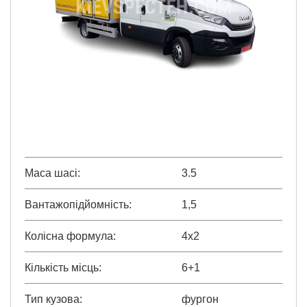
Маса шасі
3.5
Вантажопідйомність
1,5
Колісна формула
4х2
Кількість місць
6+1
Тип кузова
фургон