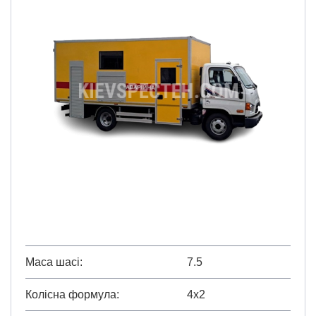
Маса шасі
7.5
Колісна формула
4х2