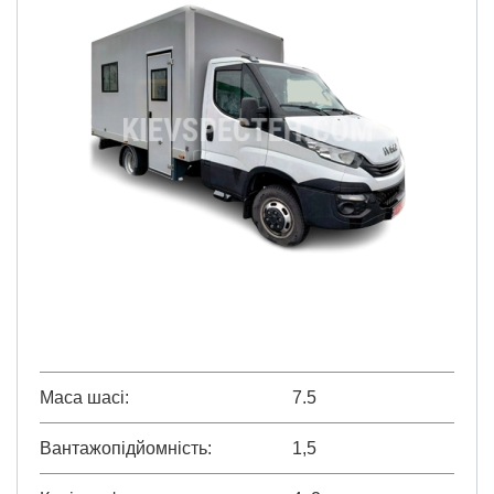
Маса шасі
7.5
Вантажопідйомність
1,5