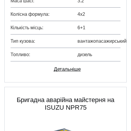
Маса шасі
3.2
Колісна формула
4х2
Кількість місць
6+1
Тип кузова
вантажопасажирський
Топливо
дизель
Детальніше
Бригадна аварійна майстерня на
ISUZU NPR75