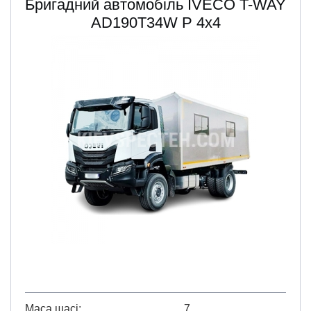
Бригадний автомобіль IVECO T-WAY
AD190T34W Р 4х4
Маса шасі
7