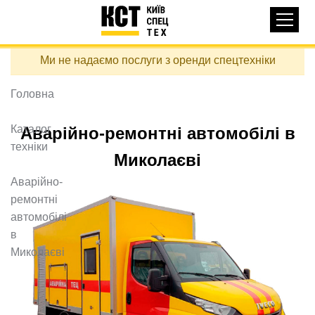
Основная
КАТАЛОГ ТЕХНІКИ
навигация
Перейти
Ми не надаємо послуги з оренди спецтехніки
до
ДОСТАВКА ТА ОПЛАТА
основного
вмісту
Головна
ПРО НАС
ВІДГУКИ
Каталог
Аварійно-ремонтні автомобілі в
техніки
КОНТАКТИ
Миколаєві
КОРИСНІ СТАТТІ
Аварійно-
ремонтні
ПОДЗВОНИТИ
автомобілі
в
Контактні телефони:
Миколаєві
+38 (097) 746-67-04
ЗАДАТИ ПИТАННЯ