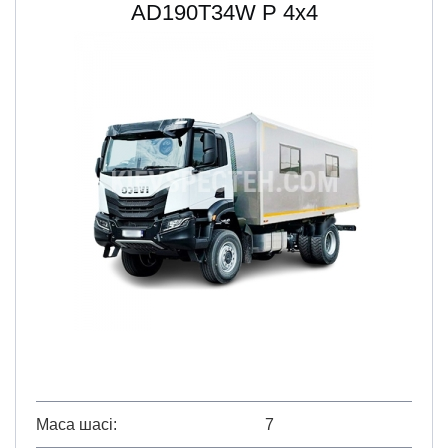
AD190T34W Р 4х4
Маса шасі
7