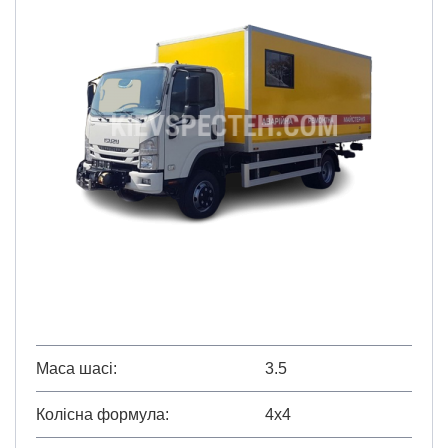
Маса шасі
3.5
Колісна формула
4х4