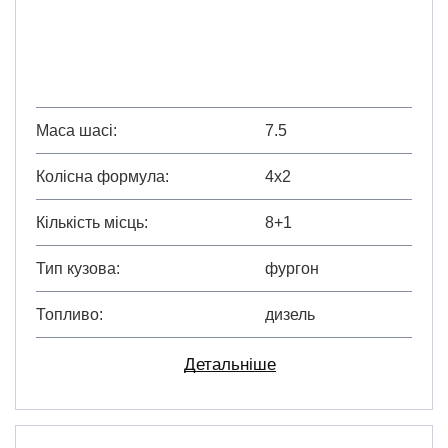
Маса шасі
7.5
Колісна формула
4х2
Кількість місць
8+1
Тип кузова
фургон
Топливо
дизель
Детальніше