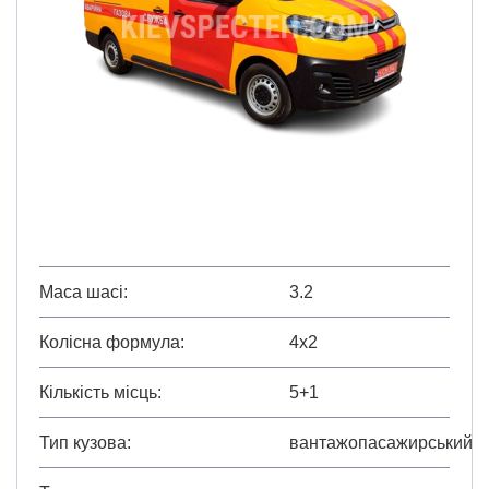
Маса шасі
3.2
Колісна формула
4х2
Кількість місць
5+1
Тип кузова
вантажопасажирський