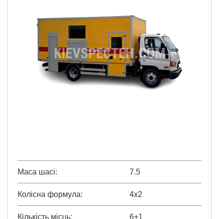
Маса шасі
7.5
Колісна формула
4х2
Кількість місць
6+1