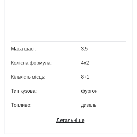
Маса шасі
3.5
Колісна формула
4х2
Кількість місць
8+1
Тип кузова
фургон
Топливо
дизель
Детальніше