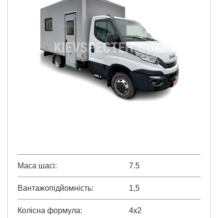
Маса шасі
7.5
Вантажопідйомність
1,5
Колісна формула
4х2