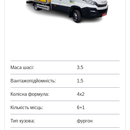
Маса шасі
3.5
Вантажопідйомність
1,5
Колісна формула
4х2
Кількість місць
6+1
Тип кузова
фургон