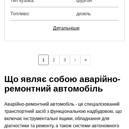
Тип кузова
фургон
Топливо
дизель
Детальніше
Розбивка
»
1
2
3
Поточна
Page
Page
Наступна
Остання
на
сторінка
сторінка
сторінка
сторінки
Що являє собою аварійно-
ремонтний автомобіль
Аварійно-ремонтний автомобіль - це спеціалізований
транспортний засіб з функціональною надбудовою, що
включає інструментальні ящики, обладнання для
діагностики та ремонту, а також системи автономного