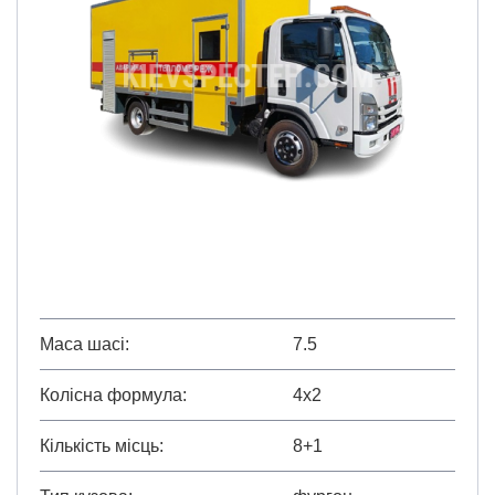
Маса шасі
7.5
Колісна формула
4х2
Кількість місць
8+1