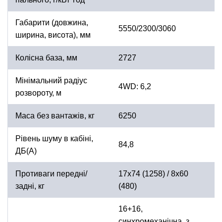
Габарити (довжина,
5550/2300/3060
ширина, висота), мм
Колісна база, мм
2727
Мінімальний радіус
4WD: 6,2
розвороту, м
Маса без вантажів, кг
6250
Рівень шуму в кабіні,
84,8
ДБ(А)
Противаги передні/
17х74 (1258) / 8х60
задні, кг
(480)
16+16,
синхромеханічна, з