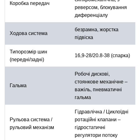
Коробка передач
реверсом, блокування
диференціалу
безрамна, жорстка
Ходова система
підвіска
Типорозмір шин
16,9-28/20.8-38 (спарка)
(передні/задні)
Робочі дискові,
стоянкове механічне –
Гальма
важіль, пневматичні
гальма
Гідравлічна / Циклоїдні
Рульова система /
ротаційні клапани –
рульовий механізм
гідростатичні
регулятори потоку