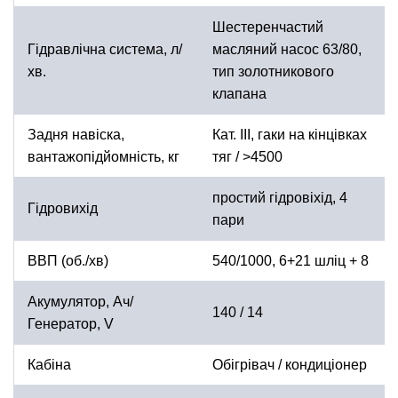
Шестеренчастий
Гідравлічна система, л/
масляний насос 63/80,
хв.
тип золотникового
клапана
Задня навіска,
Кат. ІІІ, гаки на кінцівках
вантажопідйомність, кг
тяг / >4500
простий гідровіхід, 4
Гідровихід
пари
ВВП (об./хв)
540/1000, 6+21 шліц + 8
Акумулятор, Ач/
140 / 14
Генератор, V
Кабіна
Обігрівач / кондиціонер