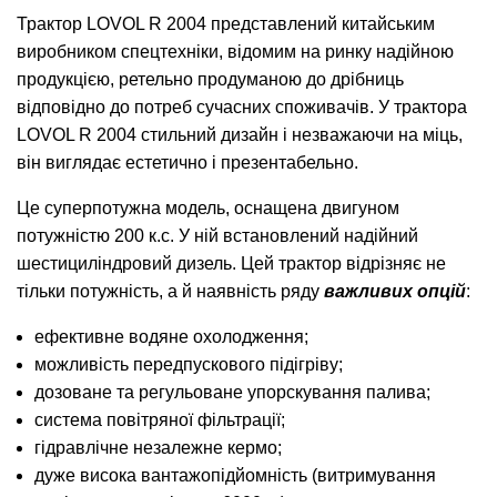
Трактор LOVOL R 2004 представлений китайським
виробником спецтехніки, відомим на ринку надійною
продукцією, ретельно продуманою до дрібниць
відповідно до потреб сучасних споживачів. У трактора
LOVOL R 2004 стильний дизайн і незважаючи на міць,
він виглядає естетично і презентабельно.
Це суперпотужна модель, оснащена двигуном
потужністю 200 к.с. У ній встановлений надійний
шестициліндровий дизель. Цей трактор відрізняє не
тільки потужність, а й наявність ряду
важливих опцій
:
ефективне водяне охолодження;
можливість передпускового підігріву;
дозоване та регульоване упорскування палива;
система повітряної фільтрації;
гідравлічне незалежне кермо;
дуже висока вантажопідйомність (витримування