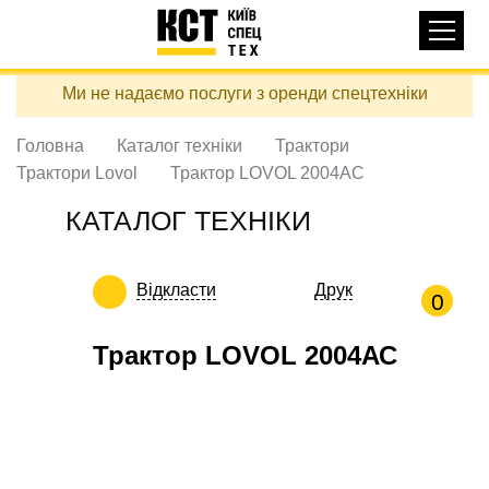
Основная
КАТАЛОГ ТЕХНІКИ
навигация
Перейти
Ми не надаємо послуги з оренди спецтехніки
до
ДОСТАВКА ТА ОПЛАТА
основного
вмісту
Головна
Каталог техніки
Трактори
ПРО НАС
Трактори Lovol
Трактор LOVOL 2004АС
ВІДГУКИ
КАТАЛОГ ТЕХНІКИ
КОНТАКТИ
КОРИСНІ СТАТТІ
Відкласти
Друк
0
ПОДЗВОНИТИ
Трактор LOVOL 2004АС
Контактні телефони:
+38 (097) 746-67-04
ЗАДАТИ ПИТАННЯ