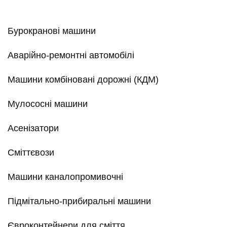
Бурокранові машини
Аварійно-ремонтні автомобілі
Машини комбіновані дорожні (КДМ)
Мулососні машини
Асенізатори
Сміттєвози
Машини каналопромивочні
Підмітально-прибиральні машини
Євроконтейнери для сміття