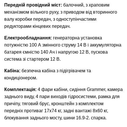
Передній провідний міст:
балочний, з храповим
механізмом вільного руху, з приводом від вторинного
валу коробки передач, з одноступінчастими
редукторами кінцевих передач.
Електрообладнання:
генераторна установка
потужністю 100 А змінного струму 14 В і аккумуляторна
батарея ємністю 140 Ач і напругою 12 В, пускова
система зі стартером 12 В.
Кабіна:
безпечна кабіна з підігрівачем та
кондиціонером.
Комплектація:
4 фари кабіни, сидіння Grammer, камера
заднього виду, 4 пари виходів гідросистеми, рамка для
причіпу, тяговий брус, кронштейн з комплектом
передніх противаг 17х74 кг, задні вантажі 8х60 кг,
блокування заднього мосту, шини 16.9-2. спарка.