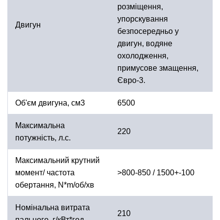
розміщення,
упорскування
Двигун
безпосередньо у
двигун, водяне
охолодження,
примусове змащення,
Євро-3.
Об'єм двигуна, см3
6500
Максимальна
220
потужність, л.с.
Максимальний крутний
момент/ частота
>800-850 / 1500+-100
обертання, N*m/об/хв
Номінальна витрата
210
пального, г/кВт*год