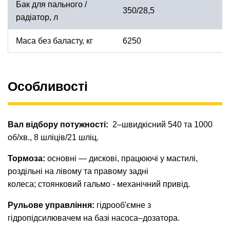
Бак для пального /
350/28,5
радіатор, л
Маса без баласту, кг
6250
Особливості
Вал відбору потужності:
2–швидкісний 540 та 1000
об/хв., 8 шліців/21 шліц.
Тормоза:
основні — дискові, працюючі у мастилі,
роздільні на лівому та правому задні
колеса; стоянковий гальмо - механічний привід.
Рульове управління:
гідрооб'ємне з
гідропідсилювачем на базі насоса–дозатора.