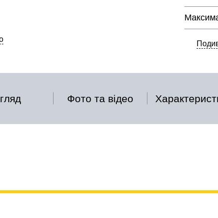
Максима
о
Подив
гляд
Фото та відео
Характерист