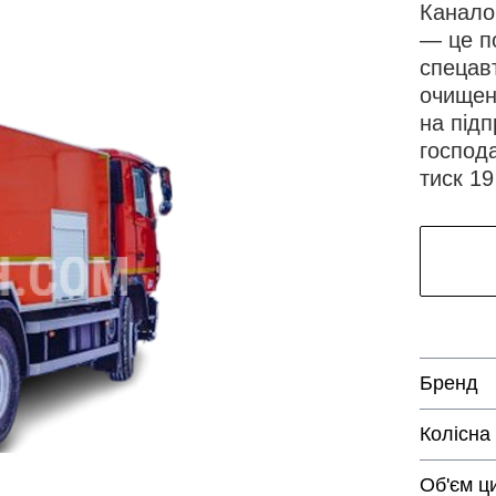
Канало
— це п
спецав
очищен
на під
господ
тиск 19
Бренд
Колісна
Об'єм ц