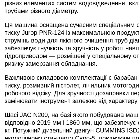
різних елементах систем водовідведення, вкл
трубами різного діаметру.
Ця машина оснащена сучасним спеціальним обл
тиску Jurop PNR-124 із максимальною продук
струмінь води для якісного очищення труб діа
забезпечує гнучкість та зручність у роботі на
гідроприводом — розміщені у спеціальному опа
ризику замерзання обладнання.
Важливою складовою комплектації є барабан 
тиску, розмивний пістолет, лічильник мотогоди
робочого відсіку. Для зручності дозаправки 
замінювати інструмент залежно від характеру 
Шасі JAC N200, на базі якого побудована маш
відповідно 2019 мм і 1860 мм, що забезпечує 
кг. Потужний дизельний двигун CUMMINS ISD285
екологічному стандарту Євро-5, поєднуючи п