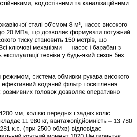
стійниками, водостічними та каналізаційними
авіючої сталі об’ємом 8 м³, насос високого
м до 20 МПа, що дозволяє формувати потужний
окого тиску становить 150 метрів, що
 Всі ключові механізми — насос і барабан з
експлуатації техніки у будь-який сезон без
м режимом, система обмивки рукава високого
ож ефективний водяний фільтр і освітлення
ох розмивних головок дозволяє оперативно
00 мм, колією передніх і задніх коліс
кладає 11 980 кг, вантажопідйомність – 13 780
1 к.с. (при 2500 об/хв) відповідає
мальний крутний момент 1020 Нм гарантує