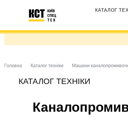
Перейти
Основная
до
КАТАЛОГ ТЕ
навигация
основного
вмісту
Головна
Каталог техніки
Машини каналопромивочн
КАТАЛОГ ТЕХНІКИ
Каналопромив