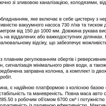
ючно зі зливовою каналізацією, колодязями, від
аднанням, яке включає в себе цистерну з нерж
тивністю вакуумного насоса 730 л/хв та тиско
метром від 150 до 1000 мм. Довжина рукава вис
віть на віддалених або важкодоступних ділянках.
лювальному відсіку, що забезпечує можливість 
з плавним регулюванням обертів і реверсивни
н, сигналізація мінімального рівня води, а так
передбачена заправна колонка, а комплект із дв
робіт.
ина, є надійною платформою з колісною базою 42
стабільність та маневреність. Повна маса авто с
.50 з робочим об’ємом 6700 см³ і потужністю 28
родуктивність із паливною ефективністю. Макси