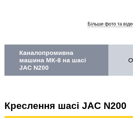
Більше фото та віде
Каналопромивна
машина МК-8 на шасі
О
JAC N200
Креслення шасі JAC N200