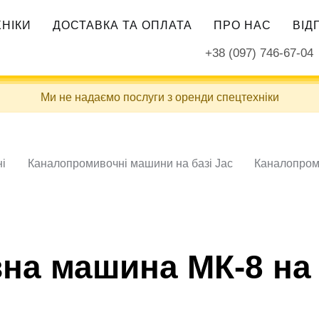
ХНІКИ
ДОСТАВКА ТА ОПЛАТА
ПРО НАС
ВІД
+38 (097) 746-67-04
Ми не надаємо послуги з оренди спецтехніки
і
Каналопромивочні машини на базі Jac
Каналопром
на машина МК-8 на 