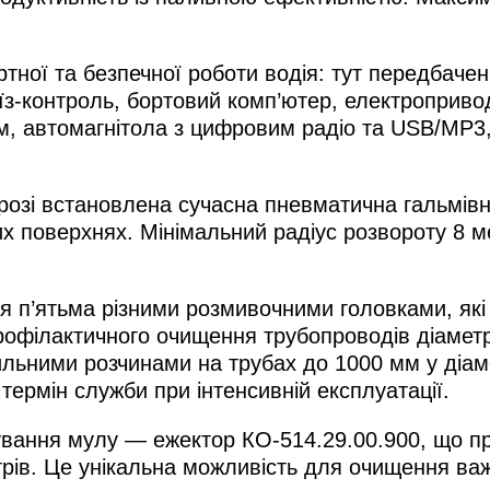
ної та безпечної роботи водія: тут передбачені
їз-контроль, бортовий комп’ютер, електропривод 
м, автомагнітола з цифровим радіо та USB/MP3,
розі встановлена сучасна пневматична гальмівн
яких поверхнях. Мінімальний радіус розвороту 8
п’ятьма різними розмивочними головками, які 
 профілактичного очищення трубопроводів діамет
ильними розчинами на трубах до 1000 мм у діаме
 термін служби при інтенсивній експлуатації.
ування мулу — ежектор КО-514.29.00.900, що п
трів. Це унікальна можливість для очищення важ