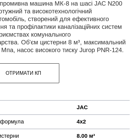
промивна машина МК-8 на шасі JAC N200
отужний та високотехнологічний
томобіль, створений для ефективного
ня та профілактики каналізаційних систем
приємствах комунального
арства. Об'єм цистерни 8 м³, максимальний
 Мпа, насос високого тиску Jurop PNR-124.
ОТРИМАТИ КП
JAC
 формула
4х2
истерни
8.00 м³