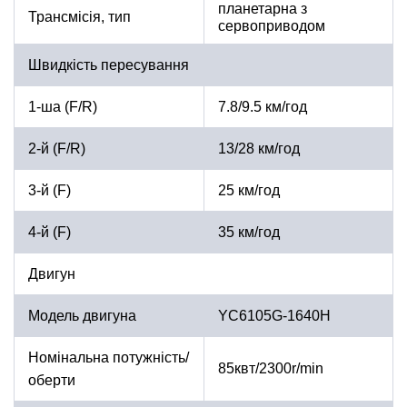
планетарна з
Трансмісія, тип
сервоприводом
Швидкість пересування
1-ша (F/R)
7.8/9.5 км/год
2-й (F/R)
13/28 км/год
3-й (F)
25 км/год
4-й (F)
35 км/год
Двигун
Модель двигуна
YC6105G-1640H
Номінальна потужність/
85квт/2300r/min
оберти