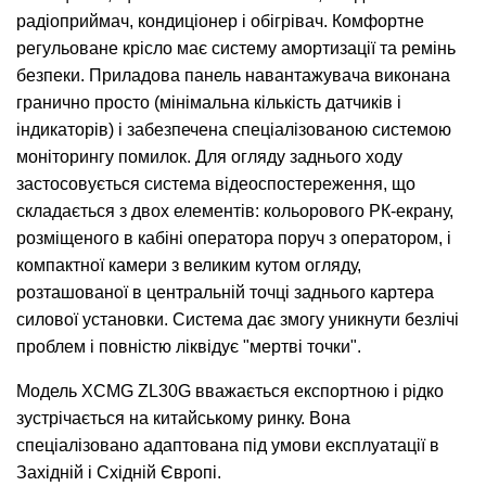
радіоприймач, кондиціонер і обігрівач. Комфортне
регульоване крісло має систему амортизації та ремінь
безпеки. Приладова панель навантажувача виконана
гранично просто (мінімальна кількість датчиків і
індикаторів) і забезпечена спеціалізованою системою
моніторингу помилок. Для огляду заднього ходу
застосовується система відеоспостереження, що
складається з двох елементів: кольорового РК-екрану,
розміщеного в кабіні оператора поруч з оператором, і
компактної камери з великим кутом огляду,
розташованої в центральній точці заднього картера
силової установки. Система дає змогу уникнути безлічі
проблем і повністю ліквідує "мертві точки".
Модель XCMG ZL30G вважається експортною і рідко
зустрічається на китайському ринку. Вона
спеціалізовано адаптована під умови експлуатації в
Західній і Східній Європі.