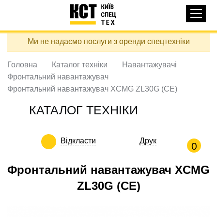
Основная
КАТАЛОГ ТЕХНІКИ
навигация
Перейти
Ми не надаємо послуги з оренди спецтехніки
до
ДОСТАВКА ТА ОПЛАТА
основного
вмісту
Головна
Каталог техніки
Навантажувачі
ПРО НАС
Фронтальний навантажувач
ВІДГУКИ
Фронтальний навантажувач XCMG ZL30G (CE)
КОНТАКТИ
КАТАЛОГ ТЕХНІКИ
КОРИСНІ СТАТТІ
Відкласти
Друк
ПОДЗВОНИТИ
0
Контактні телефони:
Фронтальний навантажувач XCMG
ZL30G (CE)
+38 (097) 746-67-04
ЗАДАТИ ПИТАННЯ