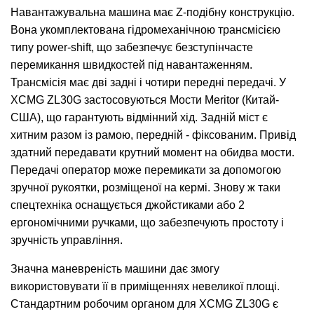
Навантажувальна машина має Z-подібну конструкцію.
Вона укомплектована гідромеханічною трансмісією
типу power-shift, що забезпечує безступінчасте
перемикання швидкостей під навантаженням.
Трансмісія має дві задні і чотири передні передачі. У
XCMG ZL30G застосовуються Мости Meritor (Китай-
США), що гарантують відмінний хід. Задній міст є
хитним разом із рамою, передній - фіксованим. Привід
здатний передавати крутний момент на обидва мости.
Передачі оператор може перемикати за допомогою
зручної рукоятки, розміщеної на кермі. Знову ж таки
спецтехніка оснащується джойстиками або 2
ергономічними ручками, що забезпечують простоту і
зручність управління.
Значна маневреність машини дає змогу
використовувати її в приміщеннях невеликої площі.
Стандартним робочим органом для XCMG ZL30G є