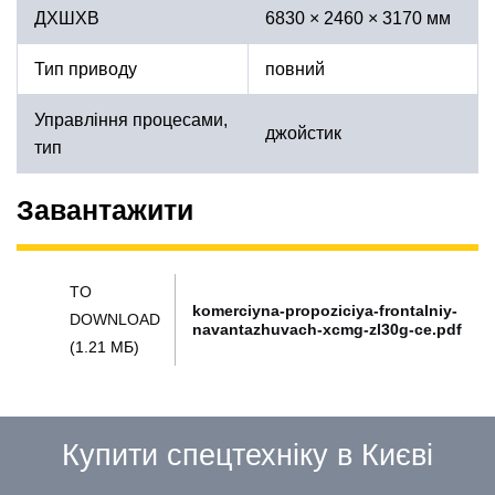
ДХШХВ
6830 × 2460 × 3170 мм
Тип приводу
повний
Управління процесами,
джойстик
тип
Завантажити
TO
komerciyna-propoziciya-frontalniy-
DOWNLOAD
navantazhuvach-xcmg-zl30g-ce.pdf
(1.21 МБ)
Купити спецтехніку в Києві