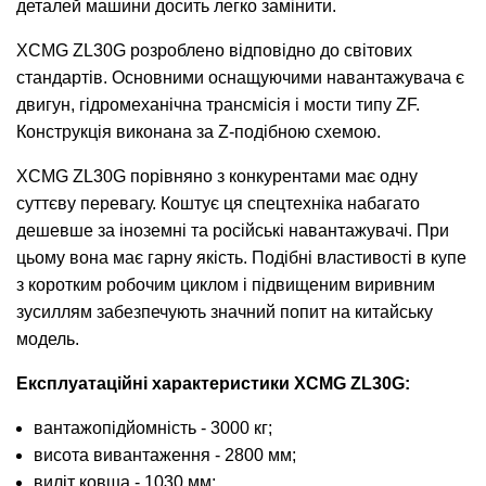
деталей машини досить легко замінити.
XCMG ZL30G розроблено відповідно до світових
стандартів. Основними оснащуючими навантажувача є
двигун, гідромеханічна трансмісія і мости типу ZF.
Конструкція виконана за Z-подібною схемою.
XCMG ZL30G порівняно з конкурентами має одну
суттєву перевагу. Коштує ця спецтехніка набагато
дешевше за іноземні та російські навантажувачі. При
цьому вона має гарну якість. Подібні властивості в купе
з коротким робочим циклом і підвищеним виривним
зусиллям забезпечують значний попит на китайську
модель.
Експлуатаційні характеристики XCMG ZL30G:
вантажопідйомність - 3000 кг;
висота вивантаження - 2800 мм;
виліт ковша - 1030 мм;