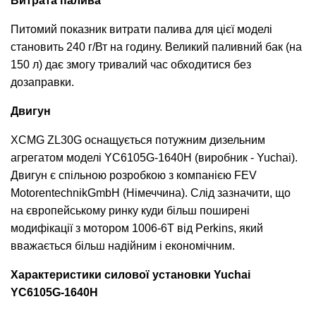
Витрата палива
Питомий показник витрати палива для цієї моделі
становить 240 г/Вт на годину. Великий паливний бак (на
150 л) дає змогу тривалий час обходитися без
дозаправки.
Двигун
XCMG ZL30G оснащується потужним дизельним
агрегатом моделі YC6105G-1640H (виробник - Yuchai).
Двигун є спільною розробкою з компанією FEV
MotorentechnikGmbH (Німеччина). Слід зазначити, що
на європейському ринку куди більш поширені
модифікації з мотором 1006-6T від Perkins, який
вважається більш надійним і економічним.
Характеристики силової установки Yuchai
YC6105G-1640H