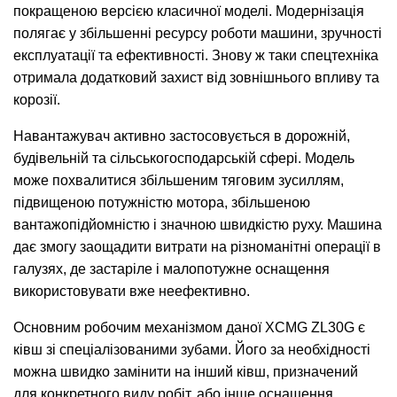
покращеною версією класичної моделі. Модернізація
полягає у збільшенні ресурсу роботи машини, зручності
експлуатації та ефективності. Знову ж таки спецтехніка
отримала додатковий захист від зовнішнього впливу та
корозії.
Навантажувач активно застосовується в дорожній,
будівельній та сільськогосподарській сфері. Модель
може похвалитися збільшеним тяговим зусиллям,
підвищеною потужністю мотора, збільшеною
вантажопідйомністю і значною швидкістю руху. Машина
дає змогу заощадити витрати на різноманітні операції в
галузях, де застаріле і малопотужне оснащення
використовувати вже неефективно.
Основним робочим механізмом даної XCMG ZL30G є
ківш зі спеціалізованими зубами. Його за необхідності
можна швидко замінити на інший ківш, призначений
для конкретного виду робіт, або інше оснащення.