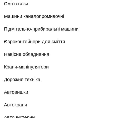
Сміттєвози
Машини каналопромивочні
Підмітально-прибиральні машини
Євроконтейнери для сміття
Навісне обладнання
Крани-маніпулятори
Дорожня техніка
Автовишки
Автокрани
Автоцистерни