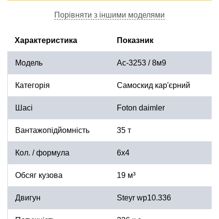
Порівняти з іншими моделями
Характеристика
Показник
Модель
Ас-3253 / 8м9
Категорія
Самоскид кар'єрний
Шасі
Foton daimler
Вантажопідйомність
35 т
Кол. / формула
6х4
Обсяг кузова
19 м³
Двигун
Steyr wp10.336