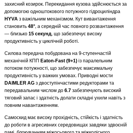
захисний козирок. Перекидання кузова здійснюється за
допомогою одноштокового потужного гідроциліндра
HYVA
з важільним механізмом. Кут вивантаження
становить
48°
, а середній час повного розвантаження
— близько
15 секунд
, що забезпечує високу
продуктивність у циклічній роботі.
Силова передача побудована на 9-ступенчастій
механічній КПП
Eaton-Fast (9+1)
із паралельним
потоком потужності, що забезпечує максимальну
продуктивність у важких умовах. Приводні мости
DAIMLER AG
з двоступінчастими редукторами та
передавальним числом до
6.7
забезпечують високий
тяговий запас і здатність долати складні ухили навіть з
повним навантаженням.
Самоскид має високу прохідність, стійкість і здатність
до роботи в агресивних середовищах завдяки здвоєній
рамі, блокуванням міжосьового та міжколісного