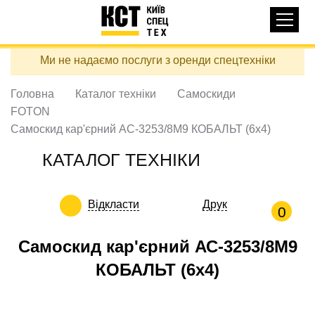
Основная
КАТАЛОГ ТЕХНІКИ
навигация
Перейти
Ми не надаємо послуги з оренди спецтехніки
до
ДОСТАВКА ТА ОПЛАТА
основного
вмісту
Головна
Каталог техніки
Самоскиди
ПРО НАС
FOTON
ВІДГУКИ
Самоскид кар'єрний АС-3253/8М9 КОБАЛЬТ (6x4)
КОНТАКТИ
КАТАЛОГ ТЕХНІКИ
КОРИСНІ СТАТТІ
Відкласти
Друк
ПОДЗВОНИТИ
0
Контактні телефони:
Самоскид кар'єрний АС-3253/8М9
КОБАЛЬТ (6x4)
+38 (097) 746-67-04
ЗАДАТИ ПИТАННЯ