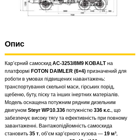
Опис
Кар’єрний самоскид
АС-3253/8М9 KOBALT
на
платформі
FOTON DAIMLER (6×4)
призначений для
роботи в умовах підвищених навантажень:
транспортування скельної маси, гірських порід,
щебеню, буту, піску та інших інертних матеріалів.
Модель оснащена потужним рядним дизельним
двигуном
Steyr WP10.336
потужністю
336 к.с.
, що
забезпечує високу тягу та ефективність при повному
завантаженні. Вантажопідйомність самоскида
становить
35 т
, об’єм кар’єрного кузова —
19 м³
,