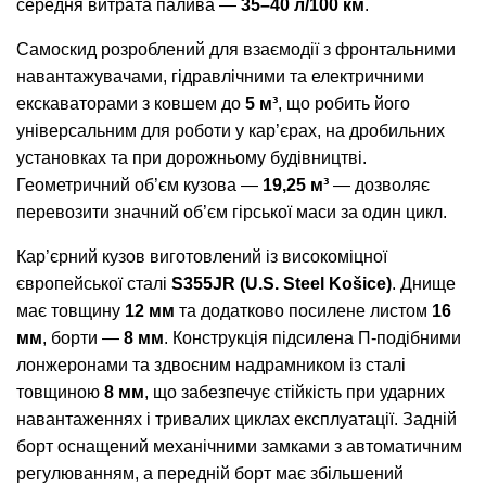
середня витрата палива —
35–40 л/100 км
.
Самоскид розроблений для взаємодії з фронтальними
навантажувачами, гідравлічними та електричними
екскаваторами з ковшем до
5 м³
, що робить його
універсальним для роботи у кар’єрах, на дробильних
установках та при дорожньому будівництві.
Геометричний об’єм кузова —
19,25 м³
— дозволяє
перевозити значний об’єм гірської маси за один цикл.
Кар’єрний кузов виготовлений із високоміцної
європейської сталі
S355JR (U.S. Steel Košice)
. Днище
має товщину
12 мм
та додатково посилене листом
16
мм
, борти —
8 мм
. Конструкція підсилена П-подібними
лонжеронами та здвоєним надрамником із сталі
товщиною
8 мм
, що забезпечує стійкість при ударних
навантаженнях і тривалих циклах експлуатації. Задній
борт оснащений механічними замками з автоматичним
регулюванням, а передній борт має збільшений