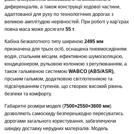
диференціалів, а також конструкції ходової частини,
адаптованої для руху по технологічних дорогах з
великою амплітудою нерівностей. При роботі у кар’єрах
повна маса може досягати
55 т
.
Кабіна безкапотного типу шириною
2495 мм
призначена для трьох осіб, оснащена пневмосидінням
водія, спальним місцем, ефективною шумоізоляцією,
кондиціонером, рульовою колонкою з регулюванням, а
також гальмівною системою
WABCO (ABS/ASR)
,
гірським гальмом, додатковою світлотехнікою та
підсвічуванням ступенів, що створює високий рівень
безпеки та комфорту.
Габаритні розміри моделі (
7500×2550×3600 мм
)
дозволяють самоскиду безперешкодно пересуватись
дорогами загального користування, забезпечуючи
швидку доставку нерудних матеріалів. Модель