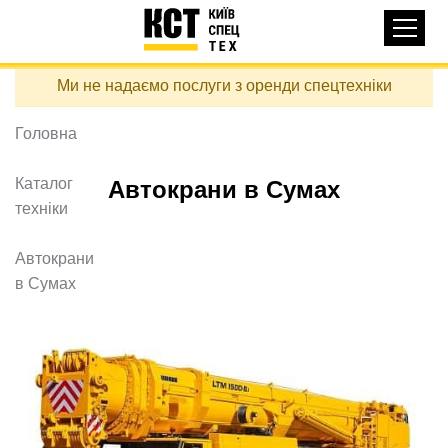
Основная
КАТАЛОГ ТЕХНІКИ
навигация
Перейти
Ми не надаємо послуги з оренди спецтехніки
до
ДОСТАВКА ТА ОПЛАТА
основного
вмісту
Головна
ПРО НАС
ВІДГУКИ
Каталог
Автокрани в Сумах
техніки
КОНТАКТИ
КОРИСНІ СТАТТІ
Автокрани
в Сумах
ПОДЗВОНИТИ
Контактні телефони:
+38 (097) 746-67-04
ЗАДАТИ ПИТАННЯ