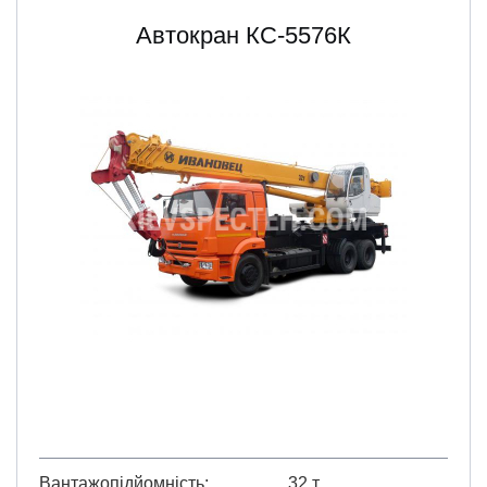
Автокран КС-5576К
Вантажопідйомність
32 т.