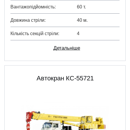
Вантажопідйомність
60 т.
Довжина стріли
40 м.
Кількість секцій стріли
4
Детальніше
Автокран КC-55721