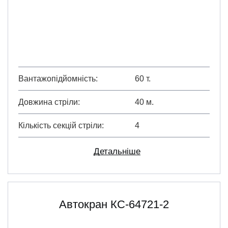
Вантажопідйомність
60 т.
Довжина стріли
40 м.
Кількість секцій стріли
4
Детальніше
Автокран КС-64721-2