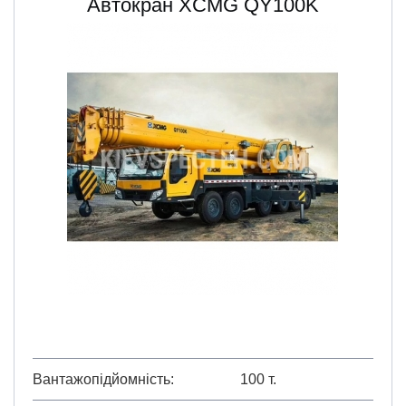
Автокран XCMG QY100K
Вантажопідйомність
100 т.