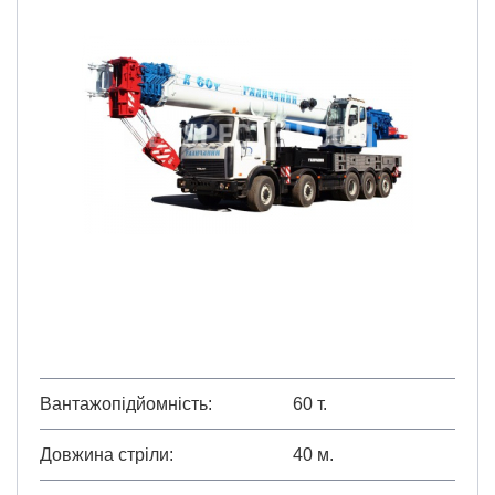
Вантажопідйомність
60 т.
Довжина стріли
40 м.