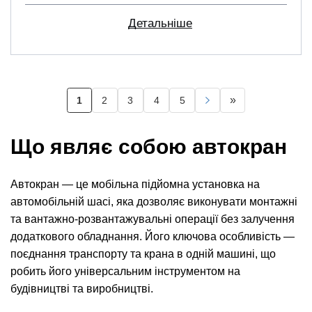
Детальніше
Розбивка
»
1
2
3
4
5
Поточна
Page
Page
Page
Page
Наступна
Остання
на
сторінка
сторінка
сторінка
сторінки
Що являє собою автокран
Автокран — це мобільна підйомна установка на
автомобільній шасі, яка дозволяє виконувати монтажні
та вантажно-розвантажувальні операції без залучення
додаткового обладнання. Його ключова особливість —
поєднання транспорту та крана в одній машині, що
робить його універсальним інструментом на
будівництві та виробництві.