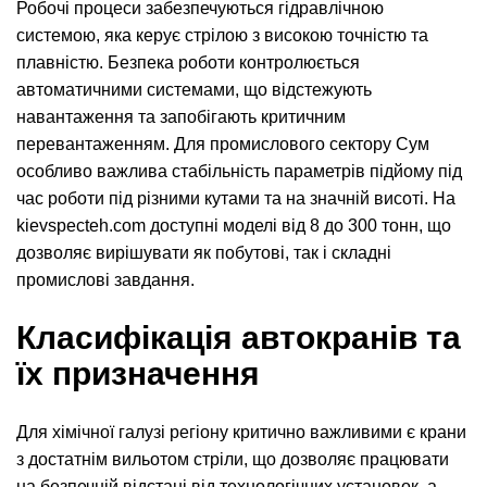
Робочі процеси забезпечуються гідравлічною
системою, яка керує стрілою з високою точністю та
плавністю. Безпека роботи контролюється
автоматичними системами, що відстежують
навантаження та запобігають критичним
перевантаженням. Для промислового сектору Сум
особливо важлива стабільність параметрів підйому під
час роботи під різними кутами та на значній висоті. На
kievspecteh.com доступні моделі від 8 до 300 тонн, що
дозволяє вирішувати як побутові, так і складні
промислові завдання.
Класифікація автокранів та
їх призначення
Для хімічної галузі регіону критично важливими є крани
з достатнім вильотом стріли, що дозволяє працювати
на безпечній відстані від технологічних установок, а