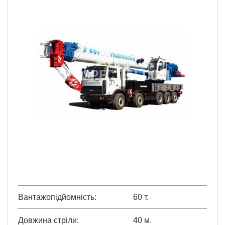
Вантажопідйомність
60 т.
Довжина стріли
40 м.