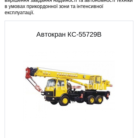
вирішення завдання надійності та автономності техніки
в умовах прикордонної зони та інтенсивної
експлуатації.
Автокран КС-55729В