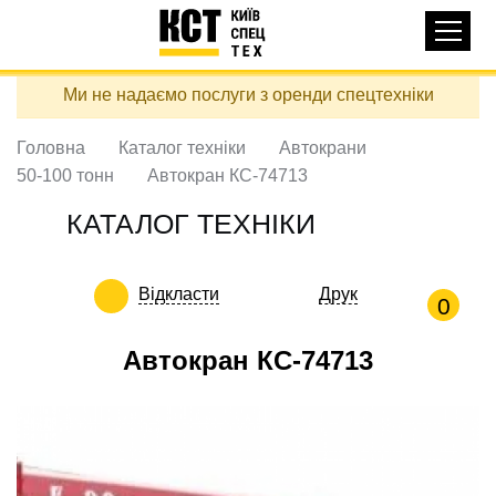
Основная
КАТАЛОГ ТЕХНІКИ
навигация
Перейти
Ми не надаємо послуги з оренди спецтехніки
до
ДОСТАВКА ТА ОПЛАТА
основного
вмісту
Головна
Каталог техніки
Автокрани
ПРО НАС
50-100 тонн
Автокран КС-74713
ВІДГУКИ
КАТАЛОГ ТЕХНІКИ
КОНТАКТИ
КОРИСНІ СТАТТІ
Відкласти
Друк
0
ПОДЗВОНИТИ
Автокран КС-74713
Контактні телефони:
+38 (097) 746-67-04
ЗАДАТИ ПИТАННЯ