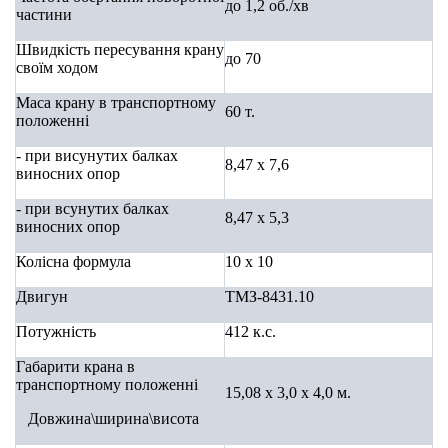
до 1,2
об./хв
частини
Швидкість пересування крану
до 70
своїм ходом
Маса крану в транспортному
60 т.
положенні
- при висунутих балках
8,47 х 7,6
виносних опор
- при всунутих балках
8,47 х 5,3
виносних опор
Колісна формула
10 х 10
Двигун
ТМЗ-8431.10
Потужність
412
к.с.
Габарити крана в
транспортном
у
положенні
15,08 х 3,0 х 4,0 м.
Довжина\
ширина\висота