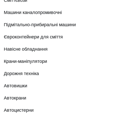
Сміттєвози
Машини каналопромивочні
Підмітально-прибиральні машини
Євроконтейнери для сміття
Навісне обладнання
Крани-маніпулятори
Дорожня техніка
Автовишки
Автокрани
Автоцистерни