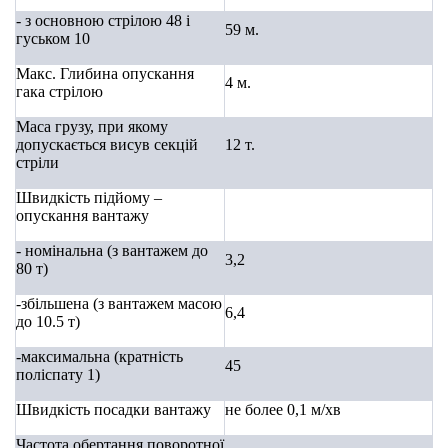
- з основною стрілою 48 і
59 м.
гуськом 10
Макс.
Глибина опускання
4 м.
гака стрілою
Маса грузу, при якому
допускаєт
ь
ся висув секцій
12 т.
стріли
Швидкість підйому –
опускання вантажу
- номінальна (з вантажем до
3,2
80 т)
-збільшена (з вантажем масою
6,4
до 10
.5
т)
-максимальна (
кратність
45
поліспату
1)
Швидкість
посадки
вантажу
не более 0,1
м/хв
Частота обертання поворотної