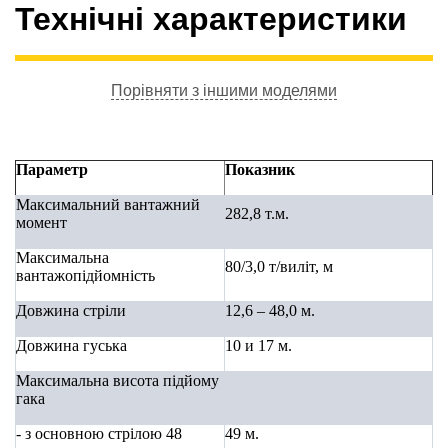
Технічні характеристики
Порівняти з іншими моделями
Параметр
Показник
Максимальний вантажний
282,8
т.м.
момент
Максимальна
80/3,0
т/виліт, м
вантажопідйомність
Довжина стріли
12,6 – 48,0 м.
Довжина гуська
10 и 17 м.
Максимальна висота підйому
гака
- з основною стрілою 48
49 м.