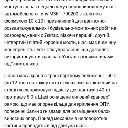
монтується на спеціальному повноприводному шасі
автомобільного типу МЗКТ-790200 з колісною
формулою 10 х 10 і призначений для вантажно-
розвантажувальних і будівельно-монтажних робіт на
розосереджених об'єктах. Маючи перший, другий,
четвертий і п'ятий керовані мости, шасі має відмінну
маневреність і легкістю управління, що дозволяє
використовувати кран на об'єктах з різними типами
під'їзних шляхів.
Повна маса крана в транспортному положенні - 60 т.
(по 12 тонн на кожну вісь) включаючи закріплений на
стрілі гусек, крюковую підвіску для вантажів 40 т. і
противагу 8,0 т. Шасі оснащене силовий кранової
рамою, що має опорне кільце для кріплення ОПУ,
поперечні балки з гніздами для розміщення балок
виносних опор. Привід механізмів неповоротної
частини проводиться від двигуна шасі.