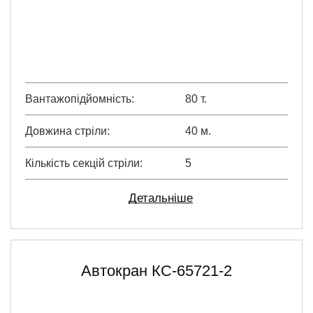
Вантажопідйомність
80 т.
Довжина стріли
40 м.
Кількість секцій стріли
5
Детальніше
Автокран КС-65721-2