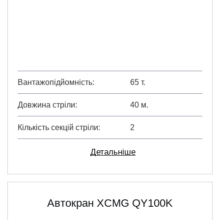
Вантажопідйомність
65 т.
Довжина стріли
40 м.
Кількість секцій стріли
2
Детальніше
Автокран XCMG QY100K