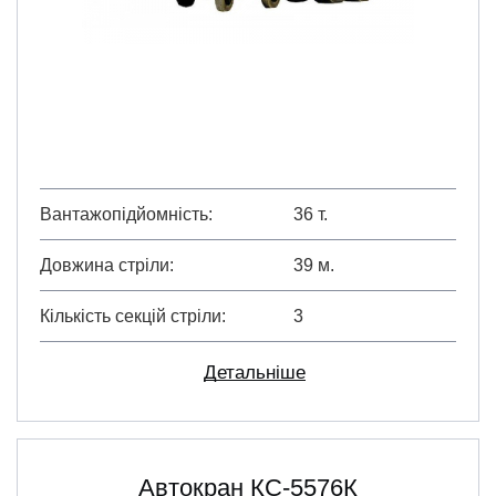
Вантажопідйомність
36 т.
Довжина стріли
39 м.
Кількість секцій стріли
3
Детальніше
Автокран КС-5576К