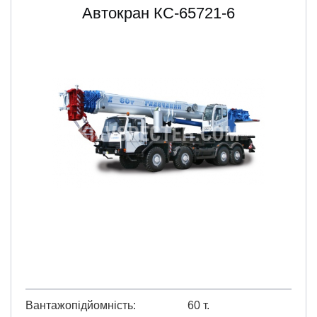
Автокран КС-65721-6
Вантажопідйомність
60 т.