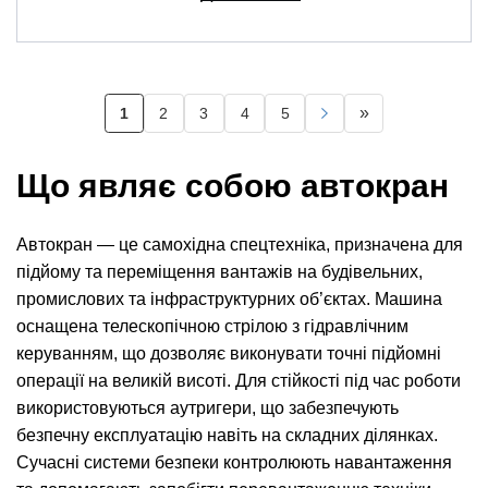
Розбивка
»
1
2
3
4
5
Поточна
Page
Page
Page
Page
Наступна
Остання
на
сторінка
сторінка
сторінка
сторінки
Що являє собою автокран
Автокран — це самохідна спецтехніка, призначена для
підйому та переміщення вантажів на будівельних,
промислових та інфраструктурних об’єктах. Машина
оснащена телескопічною стрілою з гідравлічним
керуванням, що дозволяє виконувати точні підйомні
операції на великій висоті. Для стійкості під час роботи
використовуються аутригери, що забезпечують
безпечну експлуатацію навіть на складних ділянках.
Сучасні системи безпеки контролюють навантаження