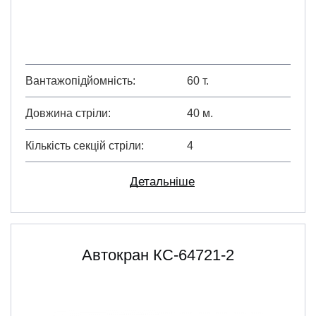
Вантажопідйомність
60 т.
Довжина стріли
40 м.
Кількість секцій стріли
4
Детальніше
Автокран КС-64721-2