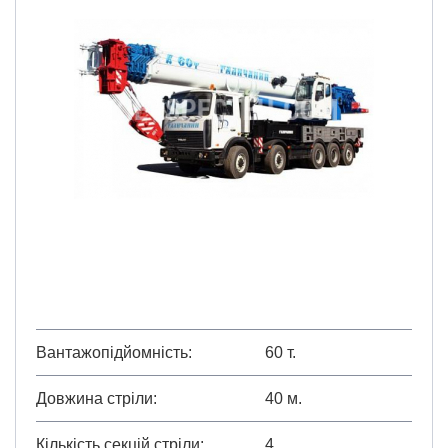
Вантажопідйомність
60 т.
Довжина стріли
40 м.
Кількість секцій стріли
4