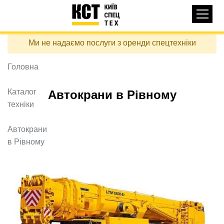
Основная
КАТАЛОГ ТЕХНІКИ
навигация
Перейти
Ми не надаємо послуги з оренди спецтехніки
до
ДОСТАВКА ТА ОПЛАТА
основного
вмісту
Головна
ПРО НАС
ВІДГУКИ
Каталог
Автокрани в Рівному
техніки
КОНТАКТИ
КОРИСНІ СТАТТІ
Автокрани
в Рівному
ПОДЗВОНИТИ
Контактні телефони:
+38 (097) 746-67-04
ЗАДАТИ ПИТАННЯ