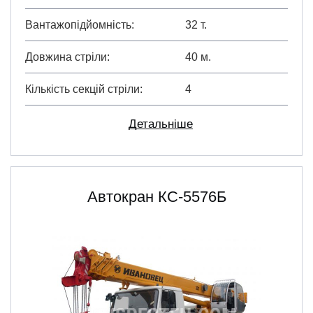
Вантажопідйомність
32 т.
Довжина стріли
40 м.
Кількість секцій стріли
4
Детальніше
Автокран КС-5576Б