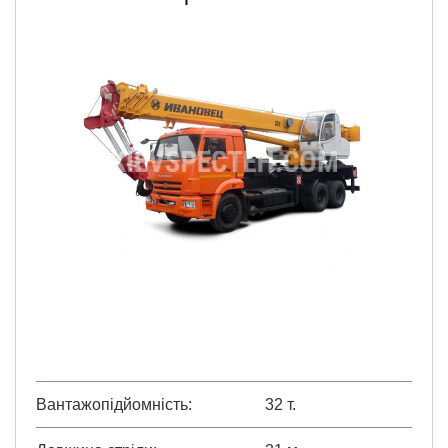
Вантажопідйомність
32 т.