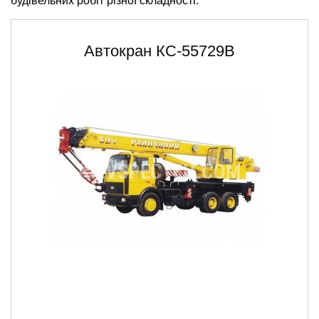
будівельних робіт різної складності.
Автокран КС-55729В