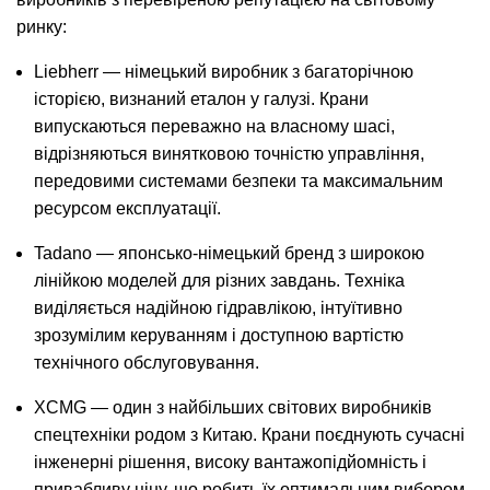
ринку:
Liebherr — німецький виробник з багаторічною
історією, визнаний еталон у галузі. Крани
випускаються переважно на власному шасі,
відрізняються винятковою точністю управління,
передовими системами безпеки та максимальним
ресурсом експлуатації.
Tadano — японсько-німецький бренд з широкою
лінійкою моделей для різних завдань. Техніка
виділяється надійною гідравлікою, інтуїтивно
зрозумілим керуванням і доступною вартістю
технічного обслуговування.
XCMG — один з найбільших світових виробників
спецтехніки родом з Китаю. Крани поєднують сучасні
інженерні рішення, високу вантажопідйомність і
привабливу ціну, що робить їх оптимальним вибором