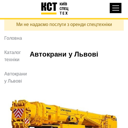
Основная
КАТАЛОГ ТЕХНІКИ
навигация
Перейти
Ми не надаємо послуги з оренди спецтехніки
до
ДОСТАВКА ТА ОПЛАТА
основного
вмісту
Головна
ПРО НАС
ВІДГУКИ
Каталог
Автокрани у Львові
техніки
КОНТАКТИ
КОРИСНІ СТАТТІ
Автокрани
у Львові
ПОДЗВОНИТИ
Контактні телефони:
+38 (097) 746-67-04
ЗАДАТИ ПИТАННЯ