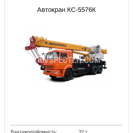
Автокран КС-5576К
Вантажопідйомність
32 т.