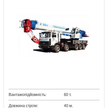
Вантажопідйомність
60 т.
Довжина стріли
40 м.