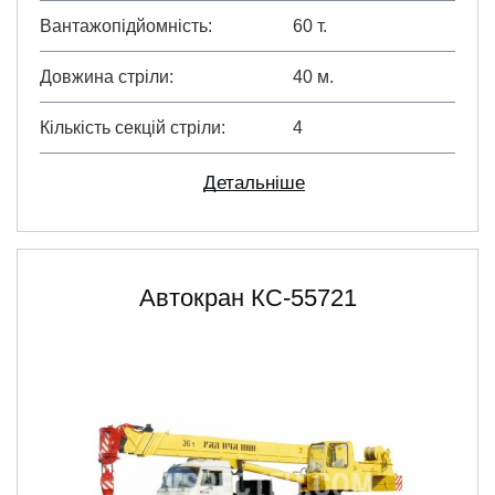
Вантажопідйомність
60 т.
Довжина стріли
40 м.
Кількість секцій стріли
4
Детальніше
Автокран КC-55721