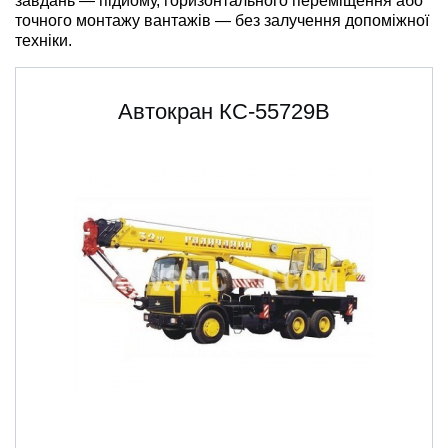
завдань — підйому, горизонтального переміщення або
точного монтажу вантажів — без залучення допоміжної
техніки.
Автокран КС-55729В