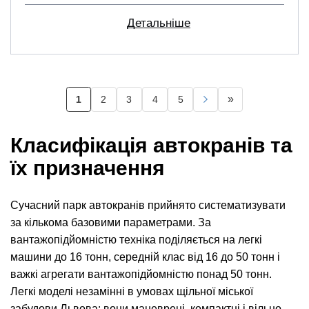
Детальніше
Розбивка
»
1
2
3
4
5
Поточна
Page
Page
Page
Page
Наступна
Остання
на
сторінка
сторінка
сторінка
сторінки
Класифікація автокранів та
їх призначення
Сучасний парк автокранів прийнято систематизувати
за кількома базовими параметрами. За
вантажопідйомністю техніка поділяється на легкі
машини до 16 тонн, середній клас від 16 до 50 тонн і
важкі агрегати вантажопідйомністю понад 50 тонн.
Легкі моделі незамінні в умовах щільної міської
забудови Львова: вони маневрені, компактні і вільно