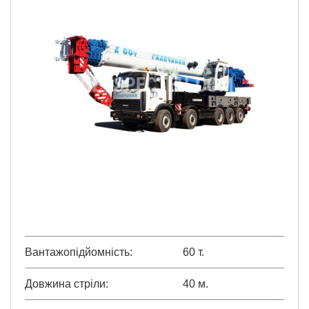
Вантажопідйомність
60 т.
Довжина стріли
40 м.