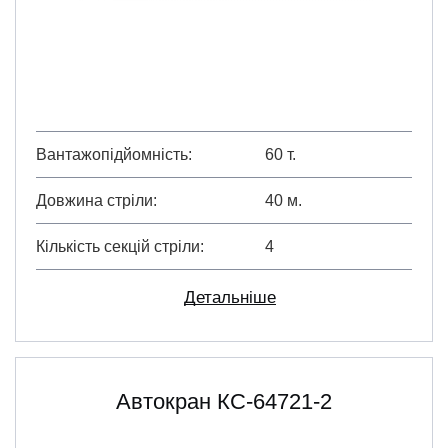
Вантажопідйомність
60 т.
Довжина стріли
40 м.
Кількість секцій стріли
4
Детальніше
Автокран КС-64721-2