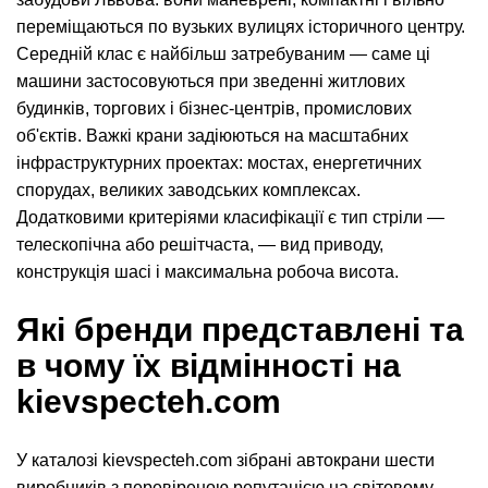
переміщаються по вузьких вулицях історичного центру.
Середній клас є найбільш затребуваним — саме ці
машини застосовуються при зведенні житлових
будинків, торгових і бізнес-центрів, промислових
об'єктів. Важкі крани задіюються на масштабних
інфраструктурних проектах: мостах, енергетичних
спорудах, великих заводських комплексах.
Додатковими критеріями класифікації є тип стріли —
телескопічна або решітчаста, — вид приводу,
конструкція шасі і максимальна робоча висота.
Які бренди представлені та
в чому їх відмінності на
kievspecteh.com
У каталозі kievspecteh.com зібрані автокрани шести
виробників з перевіреною репутацією на світовому