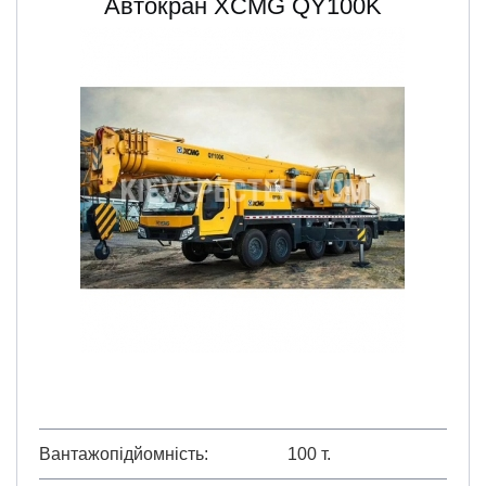
Автокран XCMG QY100K
Вантажопідйомність
100 т.