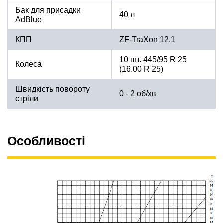
Бак для присадки
40 л
AdBlue
КПП
ZF-TraXon 12.1
10 шт. 445/95 R 25
Колеса
(16.00 R 25)
Швидкість повороту
0 - 2 об/хв
стріли
Особливості