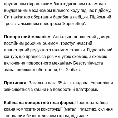
пружинним гідравлічним багатодисковим гальмом з
вбудованим механізмом вільного ходу під час підйому.
Сигналізатор обертання барабана лебідки. Підйомний
трос з гальмівним пристроєм 'Super-Stop'.
Поворотний механізм:
Аксіально-поршневий двигун з
постійним робочим об'ємом, триступінчастий
планетарний редуктор з гальмом стоянки. Гідравлічний
контур, що працює за розімкнутою схемою, з схемою
включення поворотного механізму Безступінчаста
зміна швидкості обертання, 0 – 2 об/хв.
Противага:
Загальна вага 35,4 т, складова. Управління
здійснюється з кабіни на поворотній платформі.
Кабіна на поворотній платформі:
Простора кабіна
крана композитної конструкції (метал і пластик), скління
тонованим безосколочним склом, відкидне