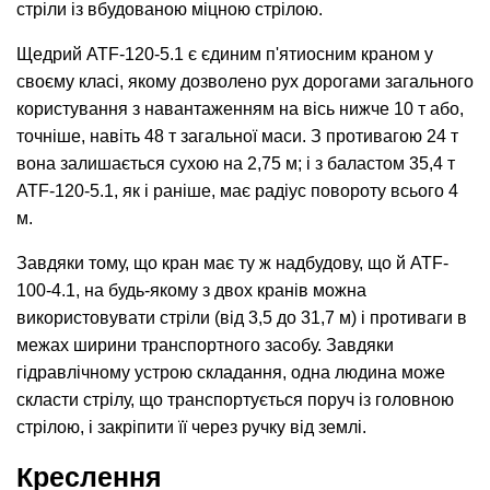
стріли із вбудованою міцною стрілою.
Щедрий ATF-120-5.1 є єдиним п'ятиосним краном у
своєму класі, якому дозволено рух дорогами загального
користування з навантаженням на вісь нижче 10 т або,
точніше, навіть 48 т загальної маси. З противагою 24 т
вона залишається сухою на 2,75 м; і з баластом 35,4 т
ATF-120-5.1, як і раніше, має радіус повороту всього 4
м.
Завдяки тому, що кран має ту ж надбудову, що й ATF-
100-4.1, на будь-якому з двох кранів можна
використовувати стріли (від 3,5 до 31,7 м) і противаги в
межах ширини транспортного засобу. Завдяки
гідравлічному устрою складання, одна людина може
скласти стрілу, що транспортується поруч із головною
стрілою, і закріпити її через ручку від землі.
Креслення