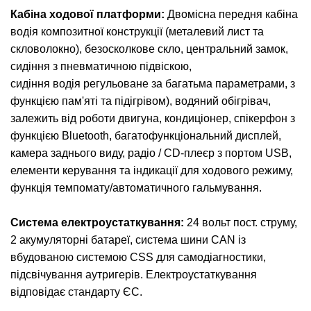
Кабіна ходової платформи:
Двомісна передня кабіна
водія композитної конструкції (металевий лист та
скловолокно), безосколкове скло, центральний замок,
сидіння з пневматичною підвіскою,
сидіння водія регульоване за багатьма параметрами, з
функцією пам'яті та підігрівом), водяний обігрівач,
залежить від роботи двигуна, кондиціонер, спікерфон з
функцією Bluetooth, багатофункціональний дисплей,
камера заднього виду, радіо / CD-плеєр з портом USB,
елементи керування та індикації для ходового режиму,
функція темпомату/автоматичного гальмування.
Система електроустаткування:
24 вольт пост. струму,
2 акумуляторні батареї, система шини CAN із
вбудованою системою CSS для самодіагностики,
підсвічування аутригерів. Електроустаткування
відповідає стандарту ЄС.