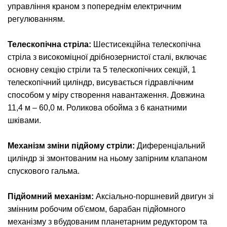
управління краном з попереднім електричним
регулюванням.
Телескопічна стріла:
Шестисекційна телескопічна
стріла з високоміцної дрібнозернистої сталі, включає
основну секцію стріли та 5 телескопічних секцій, 1
телескопічний циліндр, висувається гідравлічним
способом у міру створення навантаження. Довжина
11,4 м – 60,0 м. Роликова обойма з 6 канатними
шківами.
Механізм зміни підйому стріли:
Диференціальний
циліндр зі змонтованим на ньому запірним клапаном
спускового гальма.
Підйомний механізм:
Аксіально-поршневий двигун зі
змінним робочим об'ємом, барабан підйомного
механізму з вбудованим планетарним редуктором та