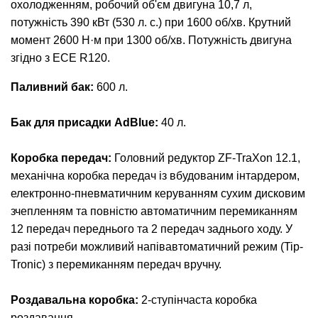
охолодженням, робочий об'єм двигуна 10,7 л,
потужність 390 кВт (530 л. с.) при 1600 об/хв. Крутний
момент 2600 Н·м при 1300 об/хв. Потужність двигуна
згідно з ECE R120.
Паливний бак:
600 л.
Бак для присадки AdBlue:
40 л.
Коробка передач:
Головний редуктор ZF-TraXon 12.1,
механічна коробка передач із вбудованим інтардером,
електронно-пневматичним керуванням сухим дисковим
зчепленням та повністю автоматичним перемиканням
12 передач переднього та 2 передач заднього ходу. У
разі потреби можливий напівавтоматичний режим (Tip-
Tronic) з перемиканням передач вручну.
Роздавальна коробка:
2-ступінчаста коробка
роздавання.