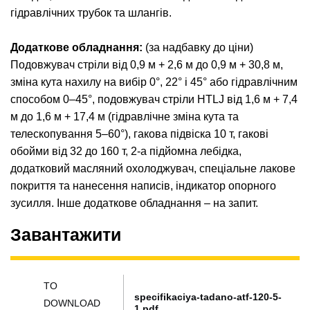
гідравлічних трубок та шлангів.
Додаткове обладнання:
(за надбавку до ціни)
Подовжувач стріли від 0,9 м + 2,6 м до 0,9 м + 30,8 м,
зміна кута нахилу на вибір 0°, 22° і 45° або гідравлічним
способом 0–45°, подовжувач стріли HTLJ від 1,6 м + 7,4
м до 1,6 м + 17,4 м (гідравлічне зміна кута та
телескопування 5–60°), гакова підвіска 10 т, гакові
обойми від 32 до 160 т, 2-а підйомна лебідка,
додатковий масляний охолоджувач, спеціальне лакове
покриття та нанесення написів, індикатор опорного
зусилля. Інше додаткове обладнання – на запит.
Завантажити
TO
specifikaciya-tadano-atf-120-5-
DOWNLOAD
1.pdf