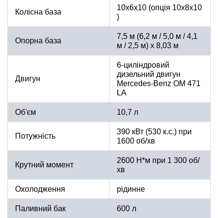
10х6х10 (опція 10x8x10
Колісна база
)
7,5 м (6,2 м / 5,0 м / 4,1
Опорна база
м / 2,5 м) x 8,03 м
6-циліндровий
дизельний двигун
Двигун
Mercedes-Benz OM 471
LA
Об'єм
10,7 л
390 кВт (530 к.с.) при
Потужність
1600 об/хв
2600 Н*м при 1 300 об/
Крутний момент
хв
Охолодження
рідинне
Паливний бак
600 л