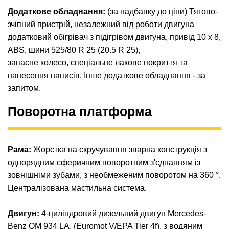
Додаткове обладнання:
(за надбавку до ціни) Тягово-
зчіпний пристрій, незалежний від роботи двигуна
додатковий обігрівач з підігрівом двигуна, привід 10 х 8,
ABS, шини 525/80 R 25 (20.5 R 25),
запасне колесо, спеціальне лакове покриття та
нанесення написів. Інше додаткове обладнання - за
запитом.
Поворотна платформа
Рама:
Жорстка на скручування зварна конструкція з
однорядним сферичним поворотним з'єднанням із
зовнішніми зубами, з необмеженим поворотом на 360 °.
Централізована мастильна система.
Двигун:
4-циліндровий дизельний двигун Mercedes-
Benz OM 934 LA, (Euromot V/EPA Tier 4f), з водяним