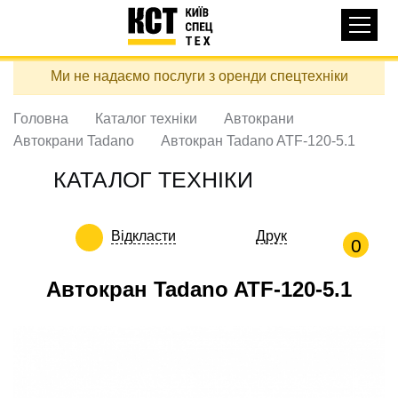
Основная
КАТАЛОГ ТЕХНІКИ
навигация
Перейти
Ми не надаємо послуги з оренди спецтехніки
до
ДОСТАВКА ТА ОПЛАТА
основного
вмісту
Головна
Каталог техніки
Автокрани
ПРО НАС
Автокрани Tadano
Автокран Tadano ATF-120-5.1
ВІДГУКИ
КАТАЛОГ ТЕХНІКИ
КОНТАКТИ
КОРИСНІ СТАТТІ
Відкласти
Друк
0
ПОДЗВОНИТИ
Автокран Tadano ATF-120-5.1
Контактні телефони:
+38 (097) 746-67-04
ЗАДАТИ ПИТАННЯ