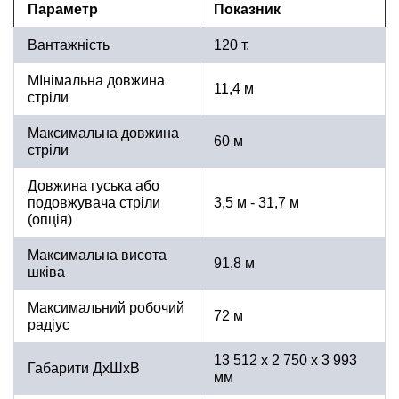
Параметр
Показник
Вантажність
120 т.
МІнімальна довжина
11,4 м
стріли
Максимальна довжина
60 м
стріли
Довжина гуська або
подовжувача стріли
3,5 м - 31,7 м
(опція)
Максимальна висота
91,8 м
шківа
Максимальний робочий
72 м
радіус
13 512 х 2 750 х 3 993
Габарити ДхШхВ
мм