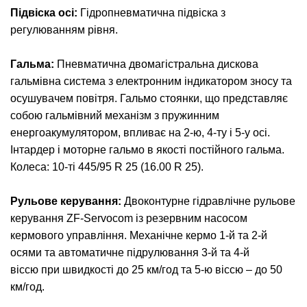
Підвіска осі:
Гідропневматична підвіска з
регулюванням рівня.
Гальма:
Пневматична двомагістральна дискова
гальмівна система з електронним індикатором зносу та
осушувачем повітря. Гальмо стоянки, що представляє
собою гальмівний механізм з пружинним
енергоакумулятором, впливає на 2-ю, 4-ту і 5-у осі.
Інтардер і моторне гальмо в якості постійного гальма.
Колеса: 10-ті 445/95 R 25 (16.00 R 25).
Рульове керування:
Двоконтурне гідравлічне рульове
керування ZF-Servocom із резервним насосом
кермового управління. Механічне кермо 1-й та 2-й
осями та автоматичне підрулювання 3-й та 4-й
віссю при швидкості до 25 км/год та 5-ю віссю – до 50
км/год.