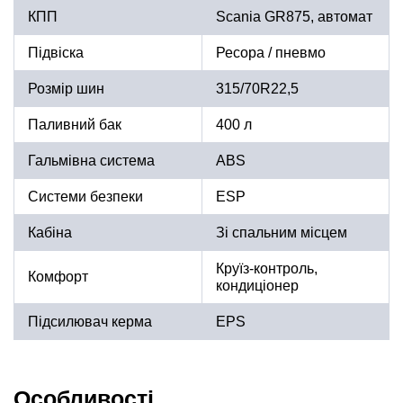
КПП
Scania GR875, автомат
Підвіска
Ресора / пневмо
Розмір шин
315/70R22,5
Паливний бак
400 л
Гальмівна система
ABS
Системи безпеки
ESP
Кабіна
Зі спальним місцем
Круїз-контроль,
Комфорт
кондиціонер
Підсилювач керма
EPS
Особливості