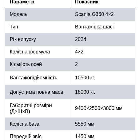
Параметр
Показник
Модель
Scania G360 4×2
Тип
Вантажівка-шасі
Рік випуску
2024
Колісна формула
4×2
Кількість осей
2
Вантажопідйомність
10500 кг.
Допустима повна маса
18000 кг.
Габаритні розміри
9400×2500×3000 мм
(Д×Ш×В)
Колісна база
5550 мм
Передній звіс
1450 мм