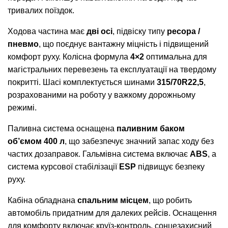
тривалих поїздок.
Ходова частина має
дві осі
, підвіску типу
ресора /
пневмо
, що поєднує вантажну міцність і підвищений
комфорт руху. Колісна формула
4×2
оптимальна для
магістральних перевезень та експлуатації на твердому
покритті. Шасі комплектується шинами
315/70R22,5
,
розрахованими на роботу у важкому дорожньому
режимі.
Паливна система оснащена
паливним баком
об’ємом 400 л
, що забезпечує значний запас ходу без
частих дозаправок. Гальмівна система включає
ABS
, а
система курсової стабілізації
ESP
підвищує безпеку
руху.
Кабіна обладнана
спальним місцем
, що робить
автомобіль придатним для далеких рейсів. Оснащення
для комфорту включає круїз-контроль, сонцезахисний