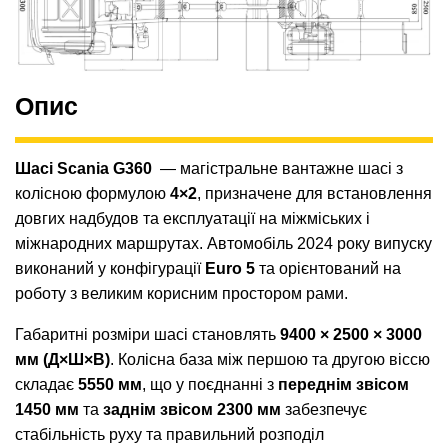
Опис
Шасі Scania G360
— магістральне вантажне шасі з
колісною формулою
4×2
, призначене для встановлення
довгих надбудов та експлуатації на міжміських і
міжнародних маршрутах. Автомобіль 2024 року випуску
виконаний у конфігурації
Euro 5
та орієнтований на
роботу з великим корисним простором рами.
Габаритні розміри шасі становлять
9400 × 2500 × 3000
мм (Д×Ш×В)
. Колісна база між першою та другою віссю
складає
5550 мм
, що у поєднанні з
переднім звісом
1450 мм
та
заднім звісом 2300 мм
забезпечує
стабільність руху та правильний розподіл