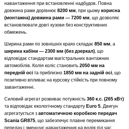
навантаження при встановленні надбудов. Повна
довжина рами дорівнює
8200 мм
, при цьому
корисна
(монтажна) довжина рами — 7200 мм
, що дозволяє
встановлювати довгі кузови без конструктивних
обмежень.
Ширина рами по зовнішніх краях складає
850 мм
, а
ширина кабіни — 2300 мм (без дзеркал)
, що
відповідає стандартам магістральних вантажних
автомобілів. Колія коліс становить
2050 мм на
передній осі
та приблизно
1850 мм на задній осі
, що
позитивно впливає на курсову стійкість при повному
завантаженні.
Силовий агрегат розвиває потужність
360 к.с. (265 кВт)
та відповідає екологічному стандарту
Euro 5
. Двигун
агрегатується з
автоматичною коробкою передач
Scania GR875
, що забезпечує плавне перемикання
передач і зменшує навантаження на водія під час