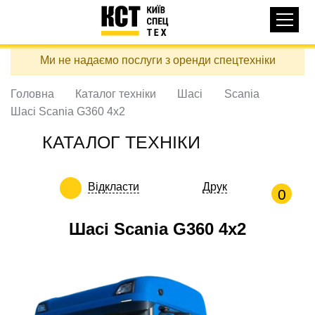
Основная
КАТАЛОГ ТЕХНІКИ
навигация
Перейти
Ми не надаємо послуги з оренди спецтехніки
до
ДОСТАВКА ТА ОПЛАТА
основного
вмісту
Головна
Каталог техніки
Шасі
Scania
ПРО НАС
Шасі Scania G360 4x2
ВІДГУКИ
КАТАЛОГ ТЕХНІКИ
КОНТАКТИ
КОРИСНІ СТАТТІ
Відкласти
Друк
0
ПОДЗВОНИТИ
Шасі Scania G360 4x2
Контактні телефони:
+38 (097) 746-67-04
ЗАДАТИ ПИТАННЯ