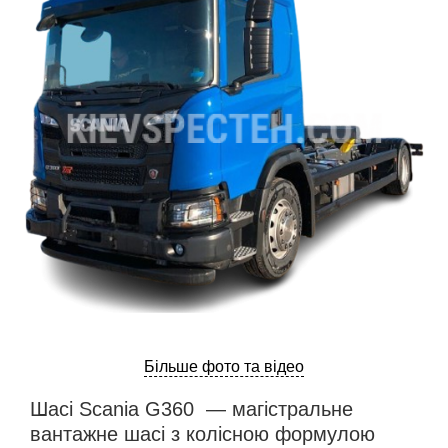
ru
ua
Більше фото та відео
Шасі Scania G360 — магістральне
вантажне шасі з колісною формулою