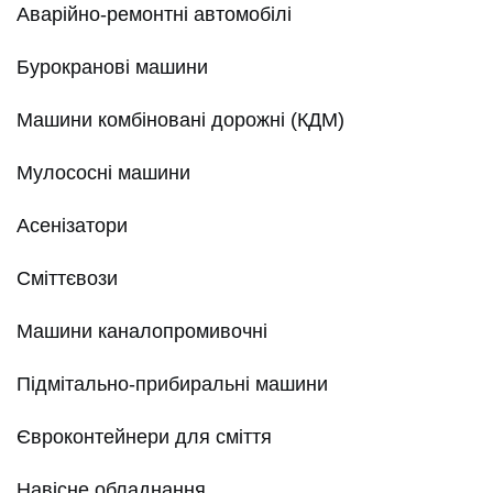
Аварійно-ремонтні автомобілі
Бурокранові машини
Машини комбіновані дорожні (КДМ)
Мулососні машини
Асенізатори
Сміттєвози
Машини каналопромивочні
Підмітально-прибиральні машини
Євроконтейнери для сміття
Навісне обладнання