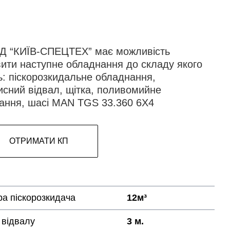
Д “КИЇВ-СПЕЦТЕХ” має можливість
вити наступне обладнання до складу якого
ь: піскорозкидальне обладнання,
исний відвал, щітка, поливомийне
ання, шасі MAN TGS 33.360 6X4
ОТРИМАТИ КП
ра піскорозкидача
12м³
відвалу
3 м.