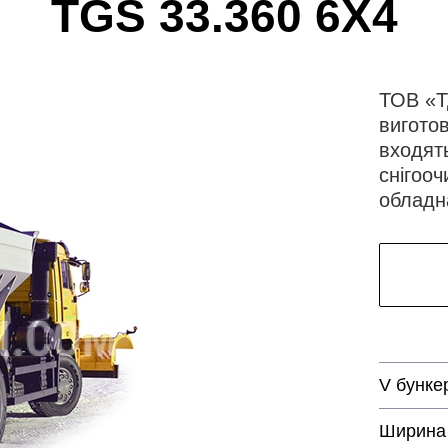
TGS 33.360 6X4
ТОВ «Т
вигото
входят
снігооч
обладн
V бунке
Ширина 