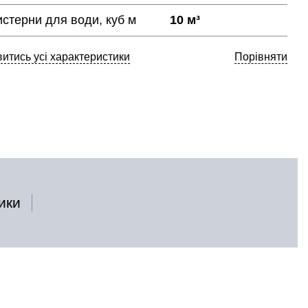
истерни для води, куб м
10 м³
итись усі характеристики
Порівняти
ики