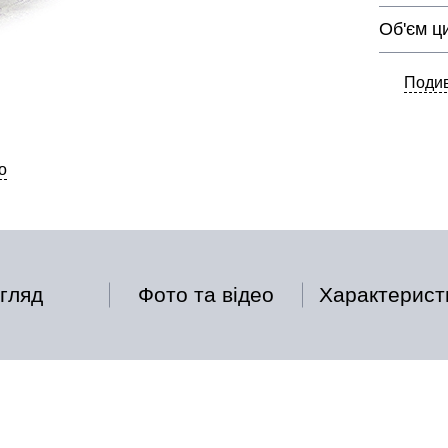
Об'єм ц
Подив
о
гляд
Фото та відео
Характерист