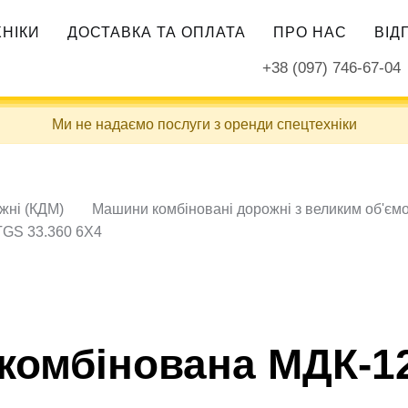
ХНІКИ
ДОСТАВКА ТА ОПЛАТА
ПРО НАС
ВІД
+38 (097) 746-67-04
Ми не надаємо послуги з оренди спецтехніки
жні (КДМ)
Машини комбіновані дорожні з великим об'ємо
TGS 33.360 6X4
омбінована МДК-12