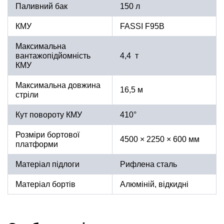
Паливний бак
150 л
КМУ
FASSI F95B
Максимальна
вантажопідйомність
4,4 т
КМУ
Максимальна довжина
16,5 м
стріли
Кут повороту КМУ
410°
Розміри бортової
4500 × 2250 × 600 мм
платформи
Матеріал підлоги
Рифлена сталь
Матеріал бортів
Алюміній, відкидні