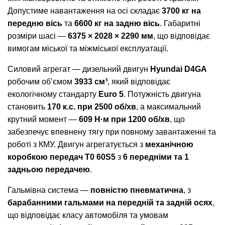
Допустиме навантаження на осі складає
3700 кг на
передню вісь
та
6600 кг на задню вісь
. Габаритні
розміри шасі —
6375 × 2028 × 2290 мм
, що відповідає
вимогам міської та міжміської експлуатації.
Силовий агрегат — дизельний двигун
Hyundai D4GA
робочим об’ємом
3933 см³
, який відповідає
екологічному стандарту
Euro 5
. Потужність двигуна
становить
170 к.с. при 2500 об/хв
, а максимальний
крутний момент —
609 Н·м при 1200 об/хв
, що
забезпечує впевнену тягу при повному завантаженні та
роботі з КМУ. Двигун агрегатується з
механічною
коробкою передач T0 60S5
з
6 передніми та 1
задньою передачею
.
Гальмівна система —
повністю пневматична
, з
барабанними гальмами на передній та задній осях
,
що відповідає класу автомобіля та умовам