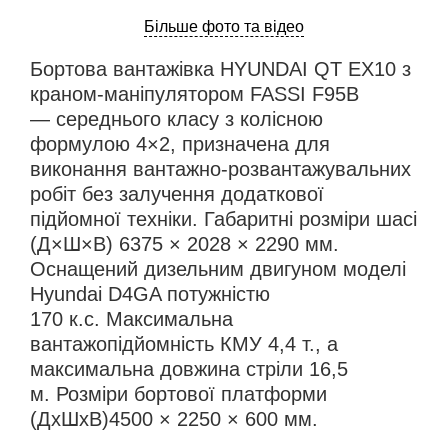
Більше фото та відео
Бортова вантажівка HYUNDAI QT EX10 з
краном-маніпулятором FASSI F95B
— середнього класу з колісною
формулою 4×2, призначена для
виконання вантажно-розвантажувальних
робіт без залучення додаткової
підйомної техніки. Габаритні розміри шасі
(Д×Ш×В) 6375 × 2028 × 2290 мм.
Оснащений дизельним двигуном моделі
Hyundai D4GA потужністю
170 к.с. Максимальна
вантажопідйомність КМУ 4,4 т., а
максимальна довжина стріли 16,5
м. Розміри бортової платформи
(ДхШхВ)4500 × 2250 × 600 мм.