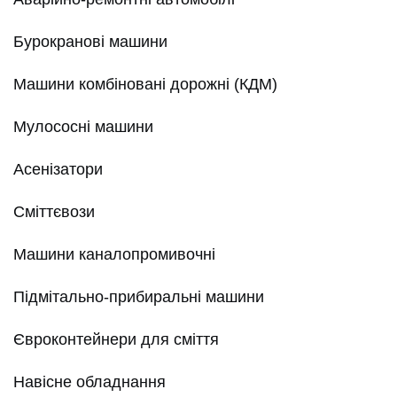
Бурокранові машини
Машини комбіновані дорожні (КДМ)
Мулососні машини
Асенізатори
Сміттєвози
Машини каналопромивочні
Підмітально-прибиральні машини
Євроконтейнери для сміття
Навісне обладнання