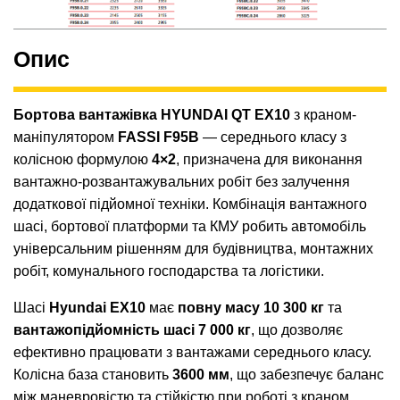
Опис
Бортова вантажівка HYUNDAI QT EX10
з краном-
маніпулятором
FASSI F95B
— середнього класу з
колісною формулою
4×2
, призначена для виконання
вантажно-розвантажувальних робіт без залучення
додаткової підйомної техніки. Комбінація вантажного
шасі, бортової платформи та КМУ робить автомобіль
універсальним рішенням для будівництва, монтажних
робіт, комунального господарства та логістики.
Шасі
Hyundai EX10
має
повну масу 10 300 кг
та
вантажопідйомність шасі 7 000 кг
, що дозволяє
ефективно працювати з вантажами середнього класу.
Колісна база становить
3600 мм
, що забезпечує баланс
між маневровістю та стійкістю при роботі з краном.