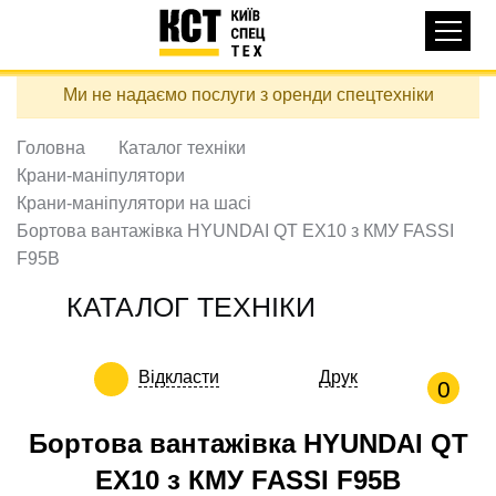
Основная
КАТАЛОГ ТЕХНІКИ
навигация
Перейти
Ми не надаємо послуги з оренди спецтехніки
до
ДОСТАВКА ТА ОПЛАТА
основного
вмісту
Головна
Каталог техніки
ПРО НАС
Крани-маніпулятори
ВІДГУКИ
Крани-маніпулятори на шасі
Бортова вантажівка HYUNDAI QT EX10 з КМУ FASSI
КОНТАКТИ
F95B
КОРИСНІ СТАТТІ
КАТАЛОГ ТЕХНІКИ
ПОДЗВОНИТИ
Відкласти
Друк
Контактні телефони:
0
Бортова вантажівка HYUNDAI QT
EX10 з КМУ FASSI F95B
+38 (097) 746-67-04
ЗАДАТИ ПИТАННЯ