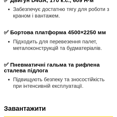
✅
Двигун D4GA, 170 к.с., 609 Н·м
Забезпечує достатню тягу для роботи з
краном і вантажем.
✅
Бортова платформа 4500×2250 мм
Підходить для перевезення палет,
металоконструкцій та будматеріалів.
✅
Пневматичні гальма та рифлена
сталева підлога
Підвищують безпеку та зносостійкість
при інтенсивній експлуатації.
Завантажити