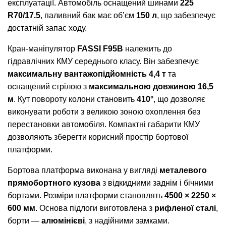
експлуатації. Автомобіль оснащений шинами
225
R70/17.5
, паливний бак має об’єм
150 л
, що забезпечує
достатній запас ходу.
Кран-маніпулятор
FASSI F95B
належить до
гідравлічних КМУ середнього класу. Він забезпечує
максимальну вантажопідйомність 4,4 т
та
оснащений стрілою з
максимальною довжиною 16,5
м
. Кут повороту колони становить
410°
, що дозволяє
виконувати роботи з великою зоною охоплення без
перестановки автомобіля. Компактні габарити КМУ
дозволяють зберегти корисний простір бортової
платформи.
Бортова платформа виконана у вигляді
металевого
прямобортного кузова
з відкидними заднім і бічними
бортами. Розміри платформи становлять
4500 × 2250 ×
600 мм
. Основа підлоги виготовлена з
рифленої сталі
,
борти —
алюмінієві
, з надійними замками.