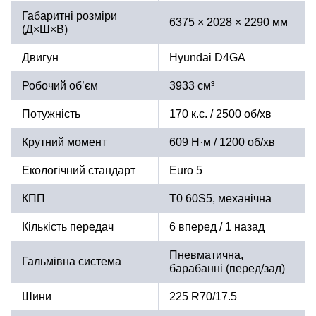
Габаритні розміри
6375 × 2028 × 2290 мм
(Д×Ш×В)
Двигун
Hyundai D4GA
Робочий об’єм
3933 см³
Потужність
170 к.с. / 2500 об/хв
Крутний момент
609 Н·м / 1200 об/хв
Екологічний стандарт
Euro 5
КПП
T0 60S5, механічна
Кількість передач
6 вперед / 1 назад
Пневматична,
Гальмівна система
барабанні (перед/зад)
Шини
225 R70/17.5