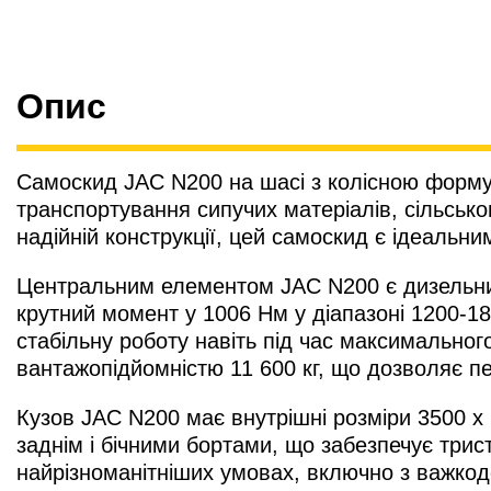
Опис
Самоскид JAC N200 на шасі з колісною форму
транспортування сипучих матеріалів, сільськог
надійній конструкції, цей самоскид є ідеальни
Центральним елементом JAC N200 є дизельний
крутний момент у 1006 Нм у діапазоні 1200-1
стабільну роботу навіть під час максимальног
вантажопідйомністю 11 600 кг, що дозволяє пе
Кузов JAC N200 має внутрішні розміри 3500 х
заднім і бічними бортами, що забезпечує три
найрізноманітніших умовах, включно з важкодос