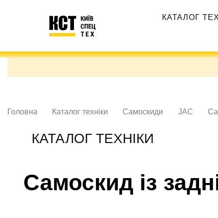
Перейти
Основная
до
КАТАЛОГ ТЕ
навигация
основного
вмісту
Головна
Каталог техніки
Самоскиди
JAC
Са
КАТАЛОГ ТЕХНІКИ
Самоскид із задн