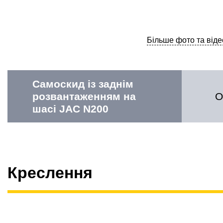
Більше фото та віде
Самоскид із заднім
розвантаженням на
О
шасі JAC N200
Креслення