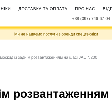
ХНІКИ
ДОСТАВКА ТА ОПЛАТА
ПРО НАС
ВІД
+38 (097) 746-67-04
Ми не надаємо послуги з оренди спецтехніки
москид із заднім розвантаженням на шасі JAC N200
ім розвантаженням