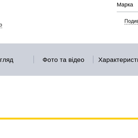
Марка
Подив
о
гляд
Фото та відео
Характерист