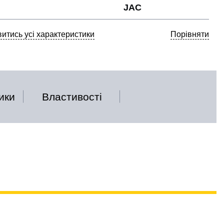
JAC
итись усі характеристики
Порівняти
ики
Властивості