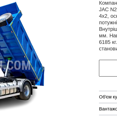
Компан
JAC N2
4х2, о
потужні
Внутрі
мм. На
6185 кг
станови
Об'єм к
Вантажо