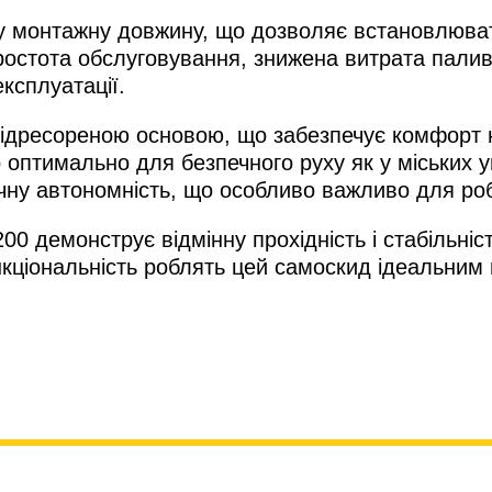
 монтажну довжину, що дозволяє встановлювати
простота обслуговування, знижена витрата палив
ксплуатації.
підресореною основою, що забезпечує комфорт н
 оптимально для безпечного руху як у міських у
ачну автономність, що особливо важливо для роб
 демонструє відмінну прохідність і стабільніст
нкціональність роблять цей самоскид ідеальним 