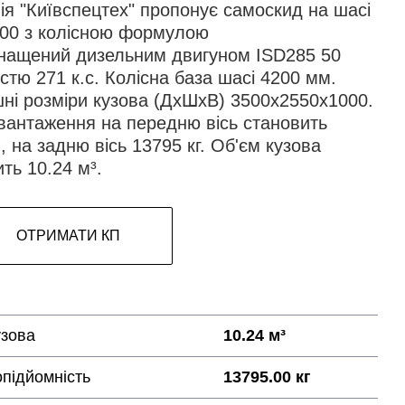
ія "Київспецтех" пропонує самоскид на шасі
00 з колісною формулою
снащений дизельним двигуном ІSD285 50
стю 271 к.с. Колісна база шасі 4200 мм.
шні розміри кузова (ДхШхВ) 3500х2550х1000.
вантаження на передню вісь становить
., на задню вісь 13795 кг. Об'єм кузова
ть 10.24 м³.
ОТРИМАТИ КП
узова
10.24 м³
підйомність
13795.00 кг