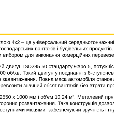
лою 4х2 – це універсальний середньотоннажни
осподарських вантажів і будівельних продуктів.
м вибором для виконання комерційних перевезень
 двигун ISD285 50 стандарту Євро-5, потужніс
800 об/хв. Такий двигун у поєднанні з 8-ступен
о завантаження. Повна маса автомобіля станови
ревозити значний обсяг вантажів без втрати пр
 2550 х 1000 мм і об’єм 10,24 м³. Металевий п
стороннє розвантаження. Така конструкція дозво
тупними місцями, забезпечуючи зручність і гнуч