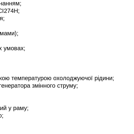
нанням;
CI274H;
я;
емами);
х умовах;
окою температурою охолоджуючої рідини;
генератора змінного струму;
ий у раму;
;