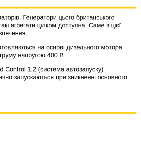
раторів. Генератори цього британського
такі агрегати цілком доступна. Саме з цієї
зпечення.
отовляються на основі дизельного мотора
труму напругою 400 В.
Control 1.2 (система автозапуску)
ично запускаються при зникненні основного