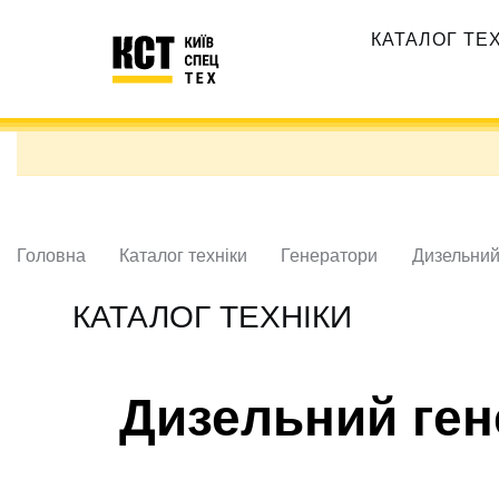
Перейти
Основная
до
КАТАЛОГ ТЕ
навигация
основного
вмісту
Головна
Каталог техніки
Генератори
Дизельни
КАТАЛОГ ТЕХНІКИ
Дизельний ге