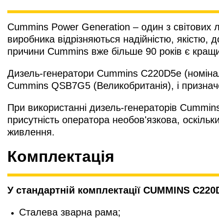
Cummins Power Generation – один з світових л
виробника відрізняються надійністю, якістю, до
причини Cummins вже більше 90 років є кращ
Дизель-генератори Cummins C220D5e (номінал
Cummins QSB7G5 (Великобританія), і признач
При використанні дизель-генераторів Cummin
присутність оператора необов'язкова, оскіль
живлення.
Комплектація
У стандартній комплектації CUMMINS C220D
Сталева зварна рама;