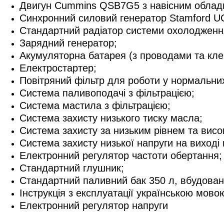
Двигун Cummins QSB7G5 з навісним облад
Синхронний силовий генератор Stamford U
Стандартний радіатор системи охолодженн
Зарядний генератор;
Акумуляторна батарея (з проводами та кл
Електростартер;
Повітряний фільтр для роботи у нормальни
Система паливоподачі з фільтрацією;
Система мастила з фільтрацією;
Система захисту низького тиску масла;
Система захисту за низьким рівнем та вис
Система захисту низької напруги на виході 
Електронний регулятор частоти обертання;
Стандартний
глушник
;
Стандартний паливний бак
350
л, вбудован
Інструкція з експлуатації
українською
мовою
Електронний регулятор напруги