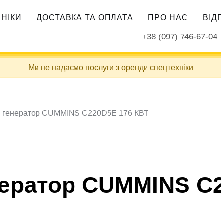
ХНІКИ
ДОСТАВКА ТА ОПЛАТА
ПРО НАС
ВІД
+38 (097) 746-67-04
Ми не надаємо послуги з оренди спецтехніки
й генератор CUMMINS C220D5E 176 КВТ
нератор CUMMINS C2