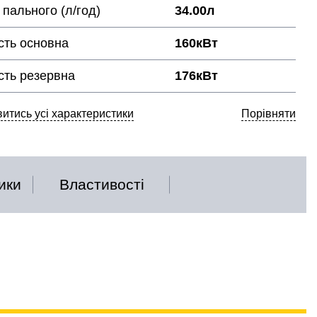
 пального (л/год)
34.00л
сть основна
160кВт
сть резервна
176кВт
итись усі характеристики
Порівняти
ики
Властивості