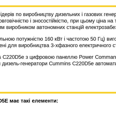
ідерів по виробництву дизельних і газових гене
вговічністю і зносостійкістю, при цьому ціна на 
им виробником автономних станцій електрозабе
ьною потужністю 160 кВт і частотою 50 Гц) виг
ені для виробництва 3-хфазного електричного с
s C220D5e з цифровою панеллю Power Command 
ки дизель-генератори Cummins C220D5e автомат
5E має такі елементи: