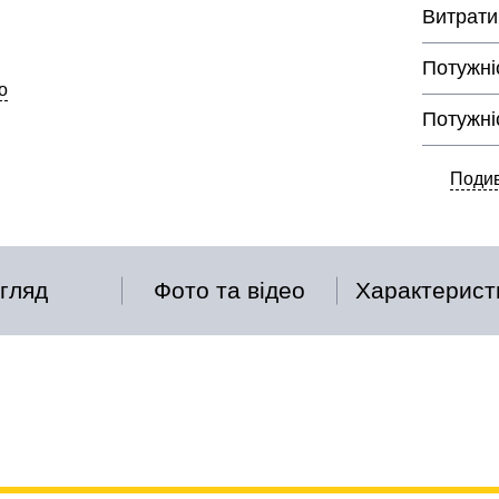
Витрати
Потужні
о
Потужні
Подив
гляд
Фото та відео
Характерист