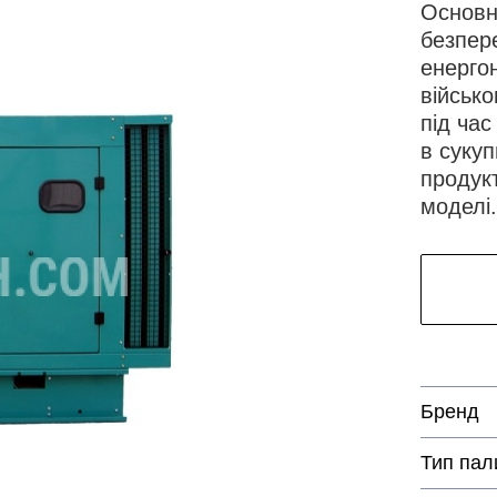
Основн
безпер
енерго
військо
під час
в сукуп
продукт
моделі.
Бренд
Тип пал