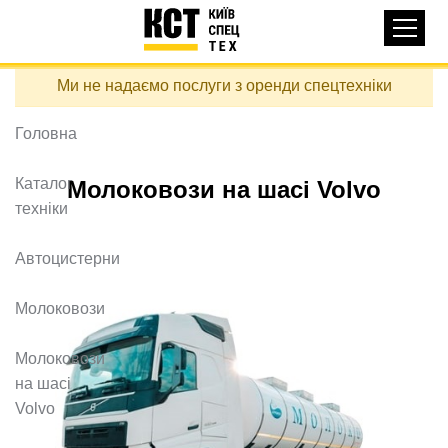
Основная
КАТАЛОГ ТЕХНІКИ
навигация
Перейти
Ми не надаємо послуги з оренди спецтехніки
до
ДОСТАВКА ТА ОПЛАТА
основного
вмісту
Головна
ПРО НАС
ВІДГУКИ
Каталог
Молоковози на шасі Volvo
техніки
КОНТАКТИ
КОРИСНІ СТАТТІ
Автоцистерни
ПОДЗВОНИТИ
Молоковози
Контактні телефони:
Молоковози
на шасі
Volvo
+38 (097) 746-67-04
ЗАДАТИ ПИТАННЯ