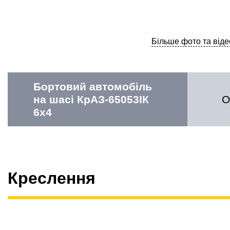
Більше фото та віде
Бортовий автомобіль
на шасі КрАЗ-65053ІК
О
6х4
Креслення