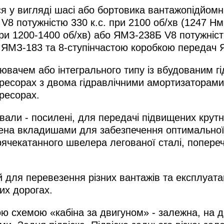
 у вигляді шасі або бортовика вантажопідйомніс
V8 потужністю 330 к.с. при 2100 об/хв (1247 Н
при 1200-1400 об/хв) або ЯМЗ-238Б V8 потужніст
 ЯМЗ-183 та 8-ступінчастою коробкою передач Я
лювачем або інтегрального типу із вбудованим г
 ресорах з двома гідравлічними амортизаторами,
 ресорах.
вали - посилені, для передачі підвищених крутн
ена вкладишами для забезпечення оптимальної 
ячекатанного швелера легованої сталі, поперечк
для перевезення різних вантажів та експлуатац
их дорогах.
ою схемою «кабіна за двигуном» - залежна, на д