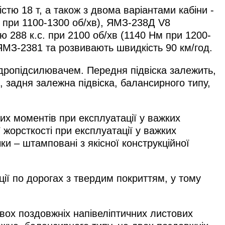
тю 18 т, а також з двома варіантами кабіни -
м при 1100-1300 об/хв), ЯМЗ-238Д V8
ю 288 к.с. при 2100 об/хв (1140 Нм при 1200-
МЗ-2381 та розвивають швидкість 90 км/год.
ідропідсилювачем. Передня підвіска залежить,
 задня залежна підвіска, балансирного типу,
их моментів при експлуатації у важких
жорсткості при експлуатації у важких
и – штамповані з якісної конструкційної
ії по дорогах з твердим покриттям, у тому
вох поздовжніх напівеліптичних листових