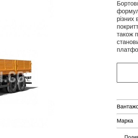
Бортов
формул
різних 
покритт
також п
станови
платфо
Вантажо
Марка
Подив