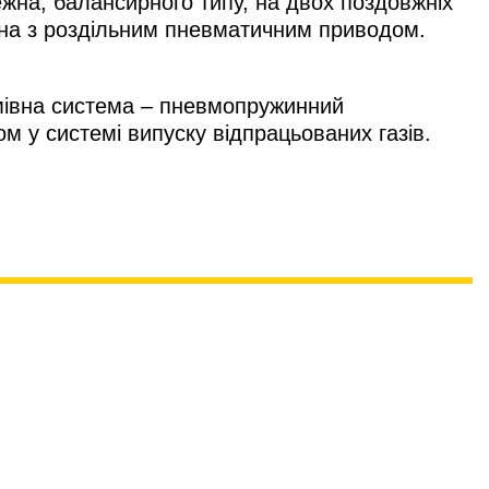
ежна, балансирного типу, на двох поздовжніх
рна з роздільним пневматичним приводом.
мівна система – пневмопружинний
 у системі випуску відпрацьованих газів.