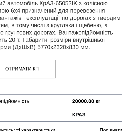
ий автомобіль КрАЗ-65053IK з колісною
ою 6х4 призначений для перевезення
вантажів і експлуатації по дорогах з твердим
ям, в тому числі з кругляка і щебеню, а
о грунтових дорогах. Вантажопідйомність
ть 20 т. Габаритні розміри внутрішньої
рми (ДхШхВ) 5770x2320x830 мм.
ОТРИМАТИ КП
підйомність
20000.00 кг
КРАЗ
итись усі характеристики
Порівняти