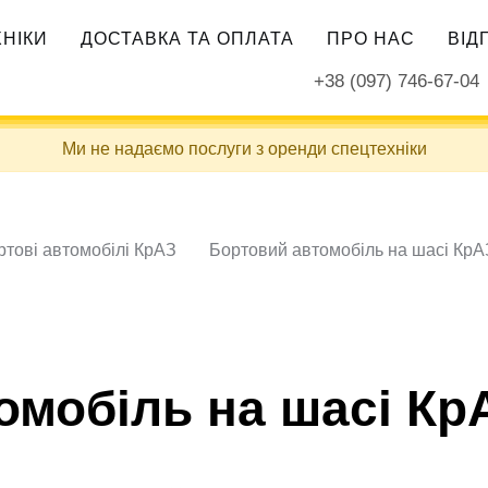
ХНІКИ
ДОСТАВКА ТА ОПЛАТА
ПРО НАС
ВІД
+38 (097) 746-67-04
Ми не надаємо послуги з оренди спецтехніки
ртові автомобілі КрАЗ
Бортовий автомобіль на шасі КрА
омобіль на шасі КрА