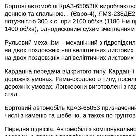
Бортові автомобілі КрАЗ-65053ІК виробляються
денною та спальною. . (Євро-4), ЯМЗ-238ДЕ2 
потужністю 300 к.с. при 2100 об/хв (1180 Нм 
1400 об/хв), однодисковим сухим зчепленням
Рульовий механізм – механічний з гідропідси
на двох поздовжніх напівеліптичних листових
на двох поздовжніх напівеліптичних листових
Карданна передача відкритого типу. Карданні 
дорожніх умовах. Рама-сходового типу, посил
дорожніх умовах. Лонжерони виготовлені з гар
сталі.
Бортовий автомобіль КрАЗ-65053 призначений 
числі з каменю та щебеню, а також по грунтов
Передня підвіска. Автомобілі з компонувальн