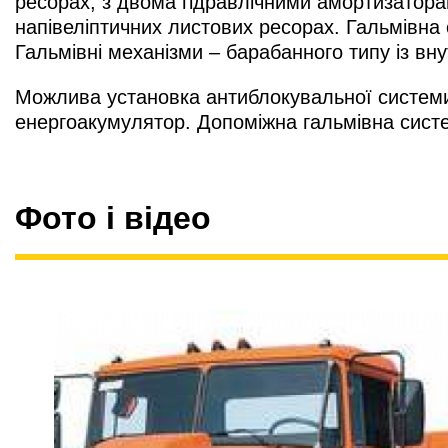
ресорах, з двома гідравлічними амортизаторам
напівеліптичних листових ресорах. Гальмівна
Гальмівні механізми – барабанного типу із вн
Можлива установка антиблокувальної системи
енергоакумулятор. Допоміжна гальмівна систе
Фото і відео