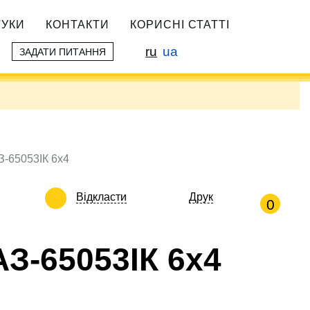
ГУКИ
КОНТАКТИ
КОРИСНІ СТАТТІ
ru
ua
ЗАДАТИ ПИТАННЯ
З-65053ІК 6х4
Відкласти
Друк
0
З-65053ІК 6х4