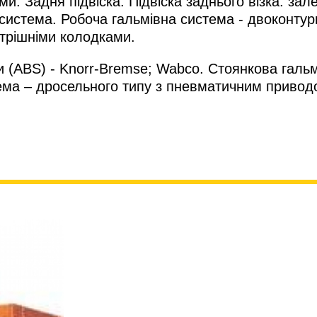
и. Задня підвіска. Підвіска заднього візка: зал
 система. Робоча гальмівна система - двоконту
утрішніми колодками.
 (ABS) - Knorr-Bremse; Wabco. Стоянкова галь
ма – дросельного типу з пневматичним приводом