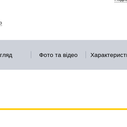
о
гляд
Фото та відео
Характерист