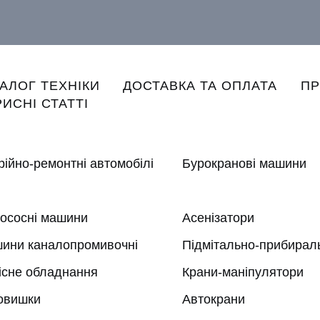
n
ТАЛОГ ТЕХНІКИ
ДОСТАВКА ТА ОПЛАТА
ПР
gation
ИСНІ СТАТТІ
рійно-ремонтні автомобілі
Бурокранові машини
ососні машини
Асенізатори
ини каналопромивочні
Підмітально-прибирал
існе обладнання
Крани-маніпулятори
овишки
Автокрани