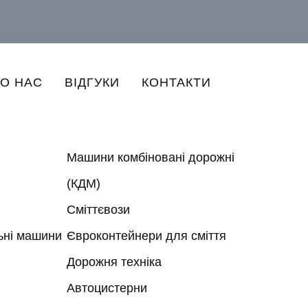
О НАС
ВІДГУКИ
КОНТАКТИ
Машини комбіновані дорожні
(КДМ)
Сміттєвози
ьні машини
Євроконтейнери для сміття
Дорожня техніка
Автоцистерни