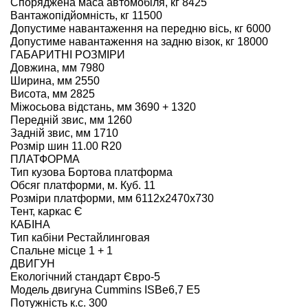
Споряджена маса автомобіля, кг 8425
Вантажопідйомність, кг 11500
Допустиме навантаження на передню вісь, кг 6000
Допустиме навантаження на задню візок, кг 18000
ГАБАРИТНІ РОЗМІРИ
Довжина, мм 7980
Ширина, мм 2550
Висота, мм 2825
Міжосьова відстань, мм 3690 + 1320
Передній звис, мм 1260
Задній звис, мм 1710
Розмір шин 11.00 R20
ПЛАТФОРМА
Тип кузова Бортова платформа
Обсяг платформи, м. Куб. 11
Розміри платформи, мм 6112х2470х730
Тент, каркас Є
КАБІНА
Тип кабіни Рестайлинговая
Спальне місце 1 + 1
ДВИГУН
Екологічний стандарт Євро-5
Модель двигуна Cummins ISBe6,7 Е5
Потужність к.с. 300