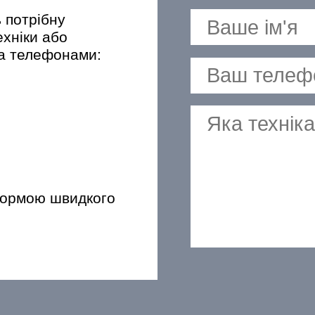
ь потрібну
ехніки або
за телефонами:
формою швидкого