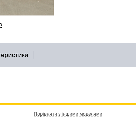
о
теристики
Порівняти з іншими моделями