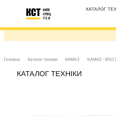
Перейти
Основная
до
КАТАЛОГ ТЕ
навигация
основного
вмісту
Головна
Каталог техніки
КАМАЗ
KAMAZ - 6511
КАТАЛОГ ТЕХНІКИ