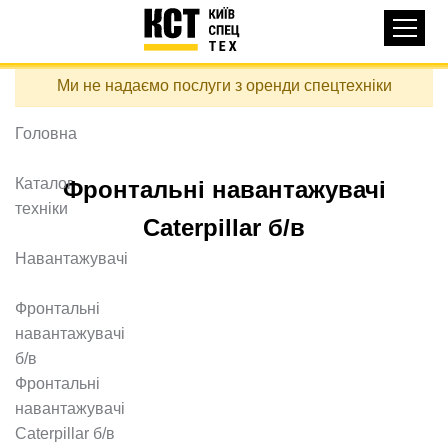
Основная
КАТАЛОГ ТЕХНІКИ
навигация
Перейти
Ми не надаємо послуги з оренди спецтехніки
до
ДОСТАВКА ТА ОПЛАТА
основного
вмісту
Головна
ПРО НАС
ВІДГУКИ
Каталог
Фронтальні навантажувачі
техніки
КОНТАКТИ
Caterpillar б/в
КОРИСНІ СТАТТІ
Навантажувачі
ПОДЗВОНИТИ
Фронтальні
навантажувачі
Контактні телефони:
б/в
Фронтальні
навантажувачі
+38 (097) 746-67-04
Caterpillar б/в
ЗАДАТИ ПИТАННЯ