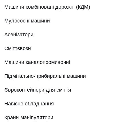
Машини комбіновані дорожні (КДМ)
Мулососні машини
Асенізатори
Сміттєвози
Машини каналопромивочні
Підмітально-прибиральні машини
Євроконтейнери для сміття
Навісне обладнання
Крани-маніпулятори