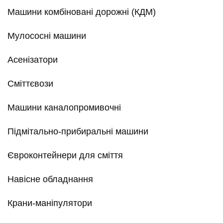
Машини комбіновані дорожні (КДМ)
Мулососні машини
Асенізатори
Сміттєвози
Машини каналопромивочні
Підмітально-прибиральні машини
Євроконтейнери для сміття
Навісне обладнання
Крани-маніпулятори