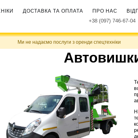
ХНІКИ
ДОСТАВКА ТА ОПЛАТА
ПРО НАС
ВІД
+38 (097) 746-67-04
Ми не надаємо послуги з оренди спецтехніки
Автовишки
Т
в
п
а
Н
т
к
р
д