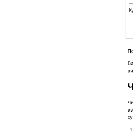
К
По
Ва
ви
Ч
Чи
ав
су