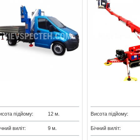
исота підйому
12 м.
Висота підйому
ічний виліт
9 м.
Бічний виліт