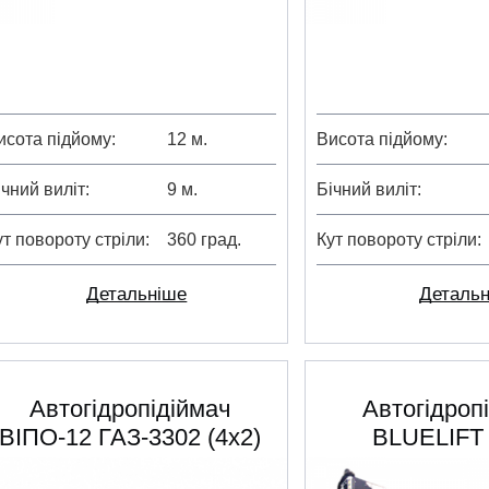
исота підйому
12 м.
Висота підйому
ічний виліт
9 м.
Бічний виліт
ут повороту стріли
360 град.
Кут повороту стріли
Детальніше
Деталь
Автогідропідіймач
Автогідроп
ВІПО-12 ГАЗ-3302 (4х2)
BLUELIFT 