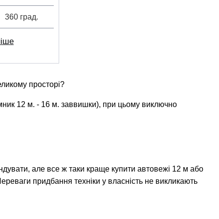
360 град.
ніше
еликому просторі?
ник 12 м. - 16 м. заввишки), при цьому виключно
ндувати, але все ж таки краще купити автовежі 12 м або
Переваги придбання техніки у власність не викликають