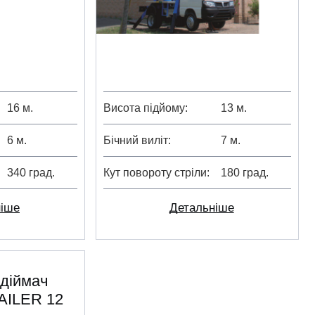
16 м.
Висота підйому
13 м.
6 м.
Бічний виліт
7 м.
340 град.
Кут повороту стріли
180 град.
ніше
Детальніше
ідіймач
AILER 12