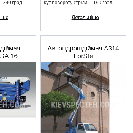
240 град.
Кут повороту стріли
180 град.
ніше
Детальніше
ідіймач
Автогідропідіймач A314
SA 16
ForSte