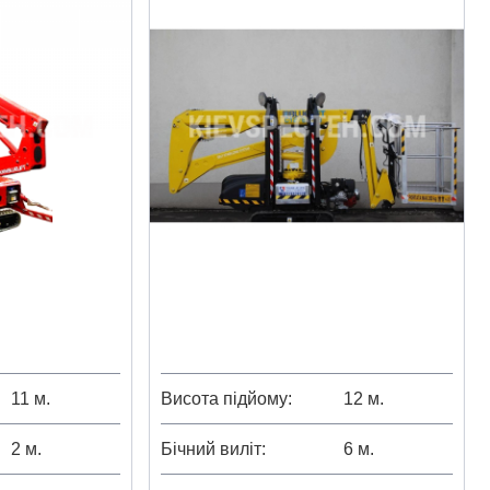
11 м.
Висота підйому
12 м.
2 м.
Бічний виліт
6 м.