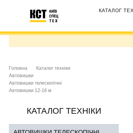
Перейти
Основная
до
КАТАЛОГ ТЕ
навигация
основного
вмісту
Головна
Каталог техніки
Автовишки
Автовишки телескопічні
Автовишки 12-16 м
КАТАЛОГ ТЕХНІКИ
АВТОВИШКИ ТЕЛЕСКОПІЧНІ