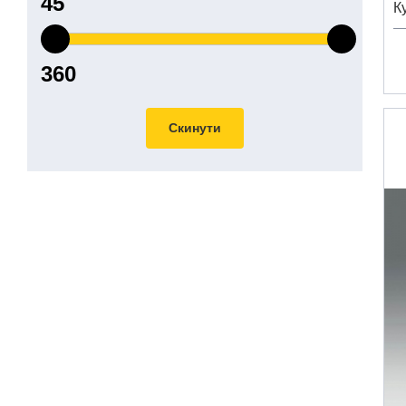
К
Скинути