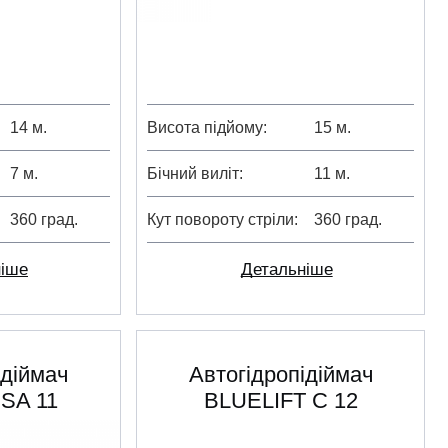
14 м.
Висота підйому
15 м.
7 м.
Бічний виліт
11 м.
360 град.
Кут повороту стріли
360 град.
ніше
Детальніше
ідіймач
Автогідропідіймач
SA 11
BLUELIFT C 12