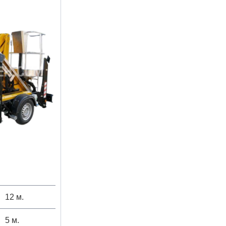
12 м.
5 м.