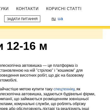
ГУКИ
КОНТАКТИ
КОРИСНІ СТАТТІ
ru
ua
ЗАДАТИ ПИТАННЯ
 12-16 м
елескопічна автовишка — це платформа із
становленою на ній "стрілою" і "кошиком" для
роведення висотних робіт, що діє на базовому
втомобілі.
айчастіше метою купити таку
спецтехніку
, як
елескопічна автовишка, задаються будівельні фірми,
омпанії, що займаються розміщенням зовнішньої
еклами, комунальні служби, що роблять обрізку
ерев або обслуговують ліхтарі та реалізують інші