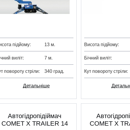
исота підйому
13 м.
Висота підйому
ічний виліт
7 м.
Бічний виліт
ут повороту стріли
340 град.
Кут повороту стріли
Детальніше
Деталь
Автогідропідіймач
Автогідроп
COMET X TRAILER 14
COMET X TR