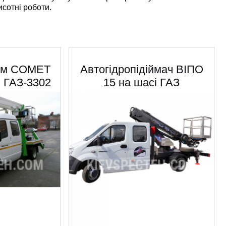
исотні роботи.
4 м COMET
Автогідропідіймач ВІПО
і ГАЗ-3302
15 на шасі ГАЗ