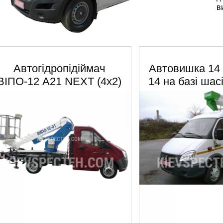
в
Автогідропідіймач
Автовишка 1
ВІПО-12 А21 NEXT (4х2)
14 на базі шас