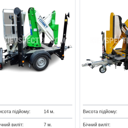
исота підйому
14 м.
Висота підйому
ічний виліт
7 м.
Бічний виліт