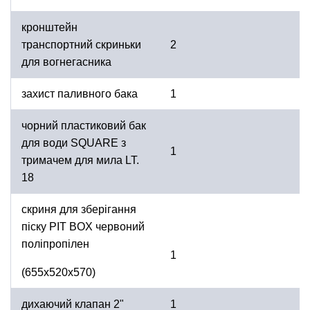
кронштейн
транспортний скриньки
2
для вогнегасника
захист паливного бака
1
чорний пластиковий бак
для води SQUARE з
1
тримачем для мила LT.
18
скриня для зберігання
піску PIT BOX червоний
поліпропілен
1
(655х520х570)
дихаючий клапан 2"
1