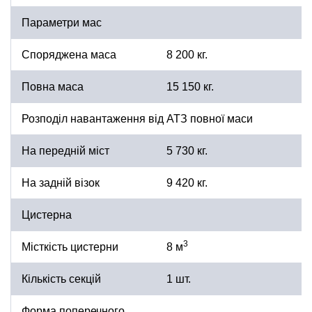
Параметри мас
Споряджена маса
8 200 кг.
Повна маса
15 150 кг.
Розподіл навантаження від АТЗ повної маси
На передній міст
5 730 кг.
На задній візок
9 420 кг.
Цистерна
3
Місткість цистерни
8 м
Кількість секцій
1 шт.
Форма поперечного