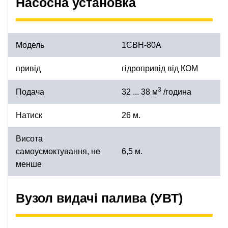
Насосна установка
Модель
1СВН-80А
привід
гідропривід від КОМ
3
Подача
32 ... 38 м
/година
Натиск
26 м.
Висота
самоусмоктування, не
6,5 м.
менше
Вузол видачі палива (УВТ)