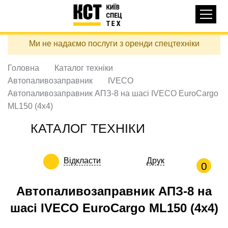
Основная
КАТАЛОГ ТЕХНІКИ
навигация
Перейти
Ми не надаємо послуги з оренди спецтехніки
до
ДОСТАВКА ТА ОПЛАТА
основного
вмісту
Головна
Каталог техніки
ПРО НАС
Автопаливозаправник
IVECO
ВІДГУКИ
Автопаливозаправник АПЗ-8 на шасі IVECO EuroCargo
ML150 (4х4)
КОНТАКТИ
КОРИСНІ СТАТТІ
КАТАЛОГ ТЕХНІКИ
ПОДЗВОНИТИ
Відкласти
Друк
0
Контактні телефони:
Автопаливозаправник АПЗ-8 на
шасі IVECO EuroCargo ML150 (4х4)
+38 (097) 746-67-04
ЗАДАТИ ПИТАННЯ