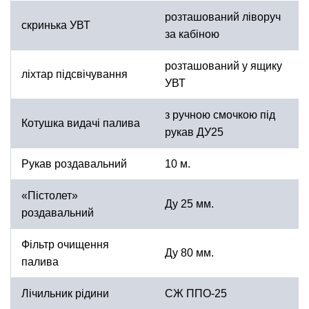
розташований ліворуч
скринька УВТ
за кабіною
розташований у ящику
ліхтар підсвічування
УВТ
з ручною смочкою під
Котушка видачі палива
рукав ДУ25
Рукав роздавальний
10 м.
«Пістолет»
Ду 25 мм.
роздавальний
Фільтр очищення
Ду 80 мм.
палива
Лічильник рідини
СЖ ППО-25