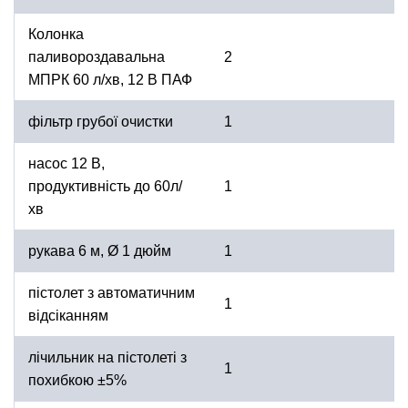
Колонка
паливороздавальна
2
МПРК 60 л/хв, 12 В ПАФ
фільтр грубої очистки
1
насос 12 В,
продуктивність до 60л/
1
хв
рукава 6 м, Ø 1 дюйм
1
пістолет з автоматичним
1
відсіканням
лічильник на пістолеті з
1
похибкою ±5%