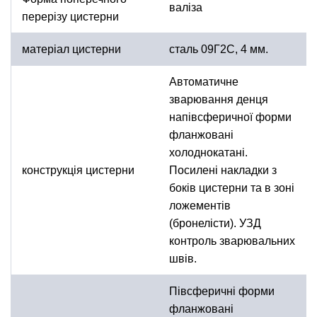
валіза
перерізу цистерни
матеріал цистерни
сталь 09Г2С, 4 мм.
Автоматичне
зварювання денця
напівсферичної форми
фланжовані
холоднокатані.
конструкція цистерни
Посилені накладки з
боків цистерни та в зоні
ложементів
(бронелісти). УЗД
контроль зварювальних
швів.
Півсферичні форми
фланжовані