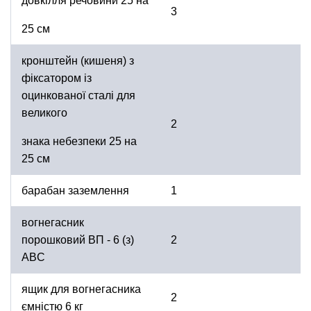
довкілля речовини 25 на
3
25 см
кронштейн (кишеня) з
фіксатором із
оцинкованої сталі для
великого
2
знака небезпеки 25 на
25 см
барабан заземлення
1
вогнегасник
порошковий ВП - 6 (з)
2
ABC
ящик для вогнегасника
2
ємністю 6 кг