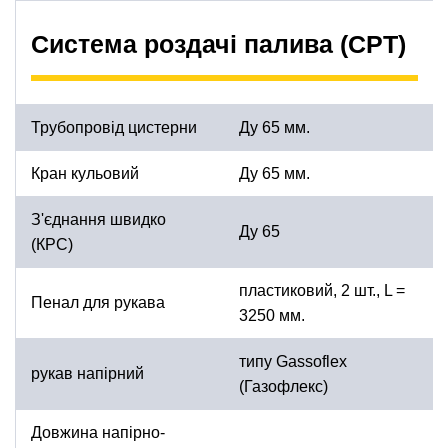
Система роздачі палива (СРТ)
Трубопровід цистерни
Ду 65 мм.
Кран кульовий
Ду 65 мм.
З'єднання швидко
Ду 65
(КРС)
пластиковий, 2 шт., L =
Пенал для рукава
3250 мм.
типу Gassoflex
рукав напірний
(Газофлекс)
Довжина напірно-