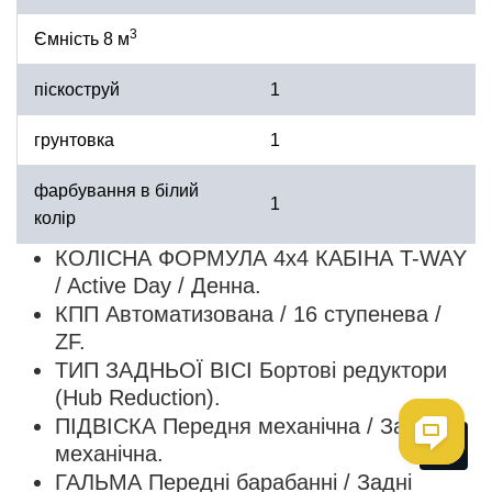
3
Ємність 8 м
піскоструй
1
грунтовка
1
фарбування в білий
1
колір
КОЛІСНА ФОРМУЛА 4х4 КАБІНА T-WAY
/ Active Day / Денна.
КПП Автоматизована / 16 ступенева /
ZF.
ТИП ЗАДНЬОЇ ВІСІ Бортові редуктори
(Hub Reduction).
ПІДВІСКА Передня механічна / Задня
Me
механічна.
ГАЛЬМА Передні барабанні / Задні