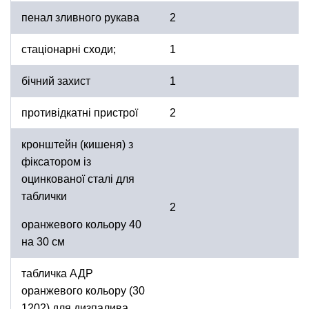
пенал зливного рукава
2
стаціонарні сходи;
1
бічний захист
1
противідкатні пристрої
2
кронштейн (кишеня) з
фіксатором із
оцинкованої сталі для
таблички
2
оранжевого кольору 40
на 30 см
табличка АДР
оранжевого кольору (30
1202) для дизпалива