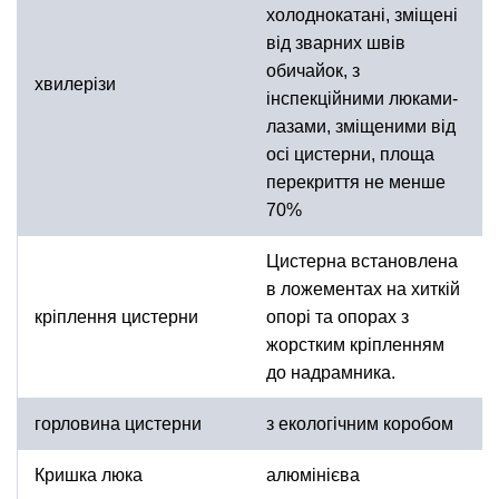
холоднокатані, зміщені
від зварних швів
обичайок, з
хвилерізи
інспекційними люками-
лазами, зміщеними від
осі цистерни, площа
перекриття не менше
70%
Цистерна встановлена
в ложементах на хиткій
кріплення цистерни
опорі та опорах з
жорстким кріпленням
до надрамника.
горловина цистерни
з екологічним коробом
Кришка люка
алюмінієва