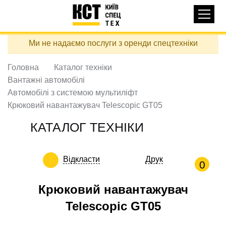
Основная
КАТАЛОГ ТЕХНІКИ
навигация
Перейти
Ми не надаємо послуги з оренди спецтехніки
до
ДОСТАВКА ТА ОПЛАТА
основного
вмісту
Головна
Каталог техніки
ПРО НАС
Вантажні автомобілі
ВІДГУКИ
Автомобілі з системою мультиліфт
Крюковий навантажувач Telescopic GT05
КОНТАКТИ
КОРИСНІ СТАТТІ
КАТАЛОГ ТЕХНІКИ
ПОДЗВОНИТИ
Відкласти
Друк
0
Контактні телефони:
Крюковий навантажувач
Telescopic GT05
+38 (097) 746-67-04
ЗАДАТИ ПИТАННЯ