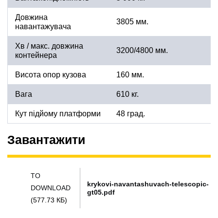
Довжина
3805 мм.
навантажувача
Хв / макс. довжина
3200/4800 мм.
контейнера
Висота опор кузова
160 мм.
Вага
610 кг.
Кут підйому платформи
48 град.
Завантажити
TO
krykovi-navantashuvach-telescopic-
DOWNLOAD
gt05.pdf
(577.73 КБ)