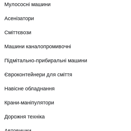
Мулососні машини
Асенізатори
Сміттєвози
Машини каналопромивочні
Підмітально-прибиральні машини
Євроконтейнери для сміття
Навісне обладнання
Крани-маніпулятори
Дорожня техніка
Автовишки