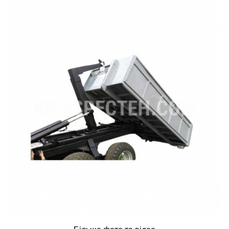
ru
ua