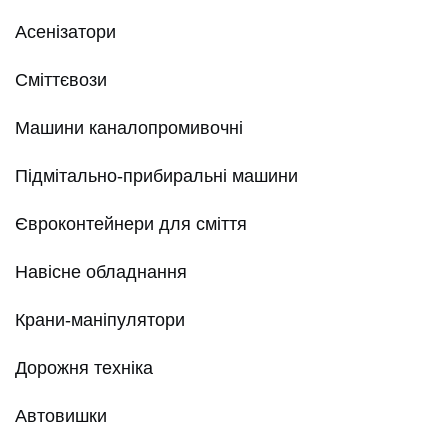
Асенізатори
Сміттєвози
Машини каналопромивочні
Підмітально-прибиральні машини
Євроконтейнери для сміття
Навісне обладнання
Крани-маніпулятори
Дорожня техніка
Автовишки