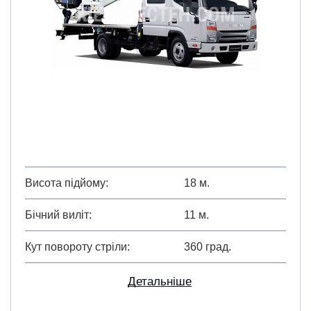
ru
ua
Висота підйому
18 м.
Бічний виліт
11 м.
Кут повороту стріли
360 град.
Детальніше