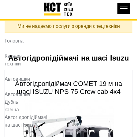
Основная
КАТАЛОГ ТЕХНІКИ
навигация
Перейти
Ми не надаємо послуги з оренди спецтехніки
до
ДОСТАВКА ТА ОПЛАТА
основного
вмісту
Головна
ПРО НАС
ВІДГУКИ
Каталог
Автогідропідіймачі на шасі Isuzu
техніки
КОНТАКТИ
КОРИСНІ СТАТТІ
Автовишки
Автогідропідіймач COMET 19 м на
ПОДЗВОНИТИ
шасі ISUZU NPS 75 Crew cab 4x4
Автовишки
Дубль
Контактні телефони:
кабіна
Автогідропідіймачі
на шасі Isuzu
+38 (097) 746-67-04
ЗАДАТИ ПИТАННЯ