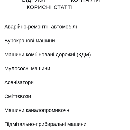
ВІДГУКИ
КОНТАКТИ
КОРИСНІ СТАТТІ
Аварійно-ремонтні автомобілі
Бурокранові машини
Машини комбіновані дорожні (КДМ)
Мулососні машини
Асенізатори
Сміттєвози
Машини каналопромивочні
Підмітально-прибиральні машини