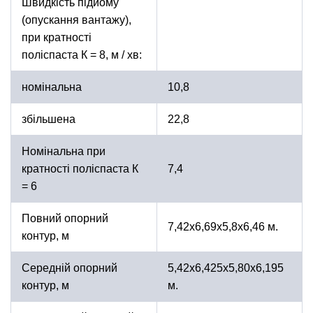
Швидкість підйому
(опускання вантажу),
при кратності
поліспаста К = 8, м / хв:
номінальна
10,8
збільшена
22,8
Номінальна при
кратності поліспаста К
7,4
= 6
Повний опорний
7,42х6,69х5,8х6,46 м.
контур, м
Середній опорний
5,42х6,425х5,80х6,195
контур, м
м.