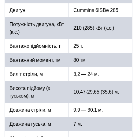
Двигун
Cummins 6ISBe 285
Потужність двигуна, кВт
210 (285) кВт (к.с.)
(к.с.)
Вантажопідйомність, т
25 т.
Вантажний момент, тм
80 тм
Виліт стріли, м
3,2 — 24 м.
Висота підйому (з
10,47-29,65 (35,6) м.
гуськом), м
Довжина стріли, м
9,9 — 30,1 м.
Довжина гуська, м
7 м.