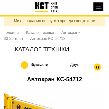
Основная
КАТАЛОГ ТЕХНІКИ
навигация
Перейти
Ми не надаємо послуги з оренди спецтехніки
до
ДОСТАВКА ТА ОПЛАТА
основного
вмісту
Головна
Каталог техніки
Автокрани
ПРО НАС
30-35 тонн
Автокран КС-54712
ВІДГУКИ
КАТАЛОГ ТЕХНІКИ
КОНТАКТИ
КОРИСНІ СТАТТІ
Відкласти
Друк
0
ПОДЗВОНИТИ
Автокран КС-54712
Контактні телефони:
+38 (097) 746-67-04
ЗАДАТИ ПИТАННЯ