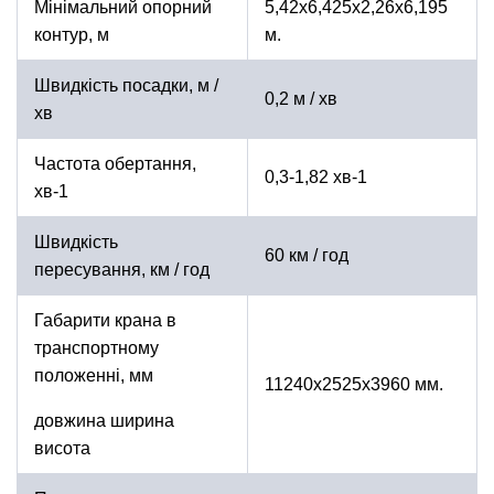
Мінімальний опорний
5,42x6,425x2,26x6,195
контур, м
м.
Швидкість посадки, м /
0,2 м / хв
хв
Частота обертання,
0,3-1,82 хв-1
хв-1
Швидкість
60 км / год
пересування, км / год
Габарити крана в
транспортному
положенні, мм
11240x2525х3960 мм.
довжина ширина
висота