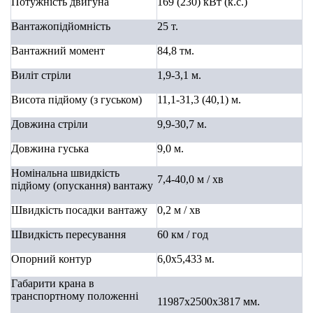
Потужність двигуна
169 (230)
кВт (к.с.)
Вантажопідйомність
25 т.
Вантажний момент
84,8 тм.
Виліт стріли
1,9-3,1 м.
Висота підйому (з гуськом)
11,1-31,3 (40,1) м.
Довжина стріли
9,9-30,7 м.
Довжина гуська
9,0 м.
Номінальна швидкість
7,4-40,0
м / хв
підйому (опускання) вантажу
Швидкість посадки вантажу
0,2
м / хв
Швидкість пересування
60
км / год
Опорний контур
6,0x5,433 м.
Габарити крана в
транспортному положенні
11987х2500х3817 мм.