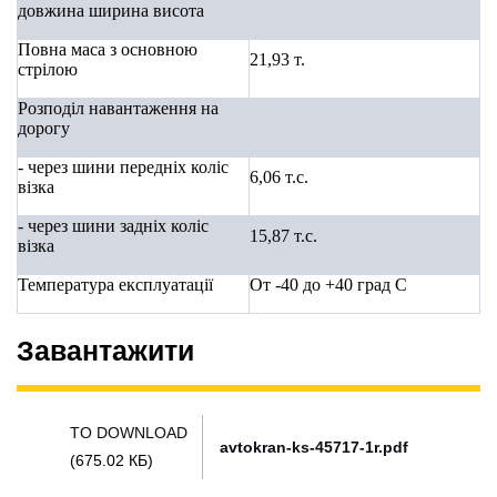
довжина ширина висота
Повна маса з основною
21,93 т.
стрілою
Розподіл навантаження на
дорогу
- через шини передніх коліс
6,06
т.с.
візка
- через шини задніх коліс
15,87
т.с.
візка
Температура експлуатації
От -40 до +40
град С
Завантажити
TO DOWNLOAD
avtokran-ks-45717-1r.pdf
(675.02 КБ)