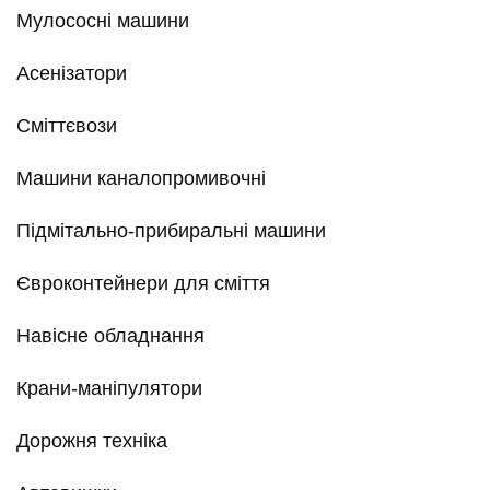
Мулососні машини
Асенізатори
Сміттєвози
Машини каналопромивочні
Підмітально-прибиральні машини
Євроконтейнери для сміття
Навісне обладнання
Крани-маніпулятори
Дорожня техніка