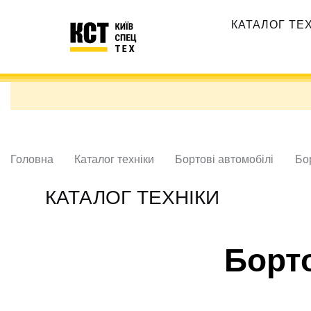
Перейти
Основная
до
КАТАЛОГ ТЕ
навигация
основного
вмісту
Головна
Каталог техніки
Бортові автомобілі
Бор
КАТАЛОГ ТЕХНІКИ
Борт