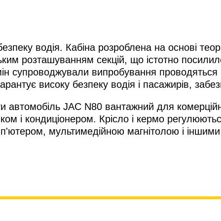
пеку водія. Кабіна розроблена на основі теорії
ким розташуванням секцій, що істотно посилило 
мін супроводжували випробування проводяться 
рантує високу безпеку водія і пасажирів, забезп
и автомобіль JAC N80 вантажний для комерційно
ком і кондиціонером. Крісло і кермо регулюють
омп'ютером, мультимедійною магнітолою і інши