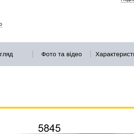
о
гляд
Фото та відео
Характерист