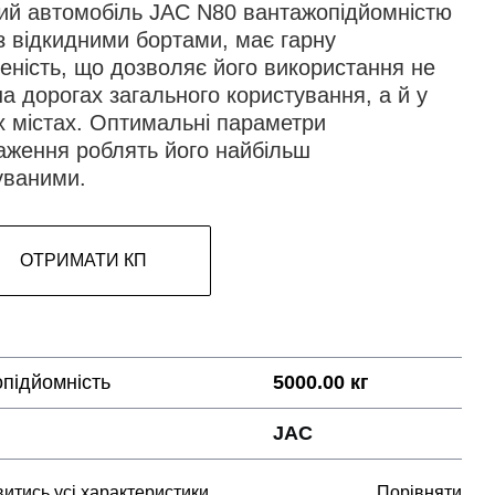
ий автомобіль JAC N80 вантажопідйомністю
з відкидними бортами, має гарну
еність, що дозволяє його використання не
на дорогах загального користування, а й у
х містах. Оптимальні параметри
аження роблять його найбільш
уваними.
ОТРИМАТИ КП
підйомність
5000.00 кг
JAC
итись усі характеристики
Порівняти