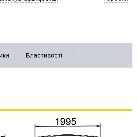
ики
Властивості