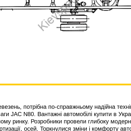
езень, потрібна по-справжньому надійна технік
ги JAC N80. Вантажні автомобілі купити в Укра
ному ринку. Розробники провели глибоку модерн
ртизації, осей. Торкнулися зміни і комфорту ав