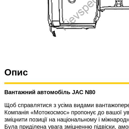
Опис
Вантажний автомобіль JAC N80
Щоб справлятися з усіма видами вантажоперев
Компанія «Мотокосмос» пропонує до вашої ува
зміцнити позиції на національному і міжнарод
Була приділена увага зміцненню підвіски, амо