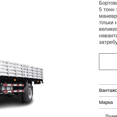
Бортов
5 тонн 
маневр
тільки 
велики
навант
затреб
Вантажо
Марка
Подив