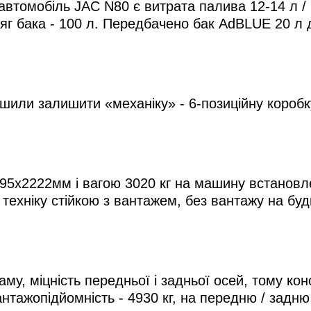
томобіль JAC N80 є витрата палива 12-14 л / 1
яг бака - 100 л. Передбачено бак AdBLUE 20 л
ішили залишити «механіку» - 6-позиційну короб
95х2222мм і вагою 3020 кг на машину встановлен
техніку стійкою з вантажем, без вантажу на будь-
у, міцність передньої і задньої осей, тому кон
ажопідйомність - 4930 кг, на передню / задню 