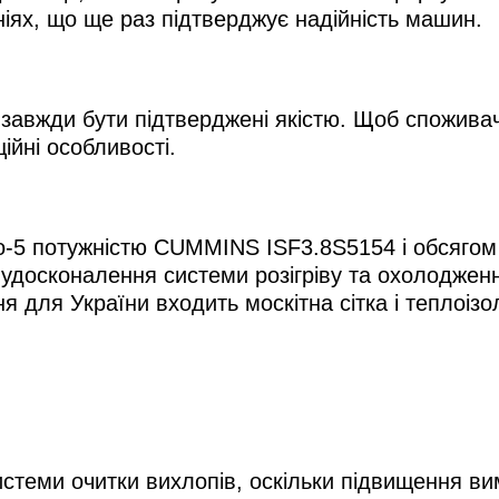
іях, що ще раз підтверджує надійність машин.
завжди бути підтверджені якістю. Щоб споживач м
ійні особливості.
-5 потужністю CUMMINS ISF3.8S5154 і обсягом 3
 удосконалення системи розігріву та охолодженн
для України входить москітна сітка і теплоізо
.
стеми очитки вихлопів, оскільки підвищення вим