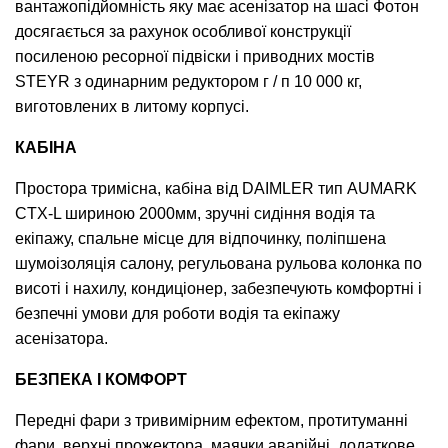
вантажопідйомність яку має асенізатор на шасі Фотон
досягається за рахунок особливої конструкції
посиленою ресорної підвіски і приводних мостів
STEYR з одинарним редуктором г / п 10 000 кг,
виготовлених в литому корпусі.
КАБІНА
Простора тримісна, кабіна від DAIMLER тип AUMARK
CТХ-L шириною 2000мм, зручні сидіння водія та
екіпажу, спальне місце для відпочинку, поліпшена
шумоізоляція салону, регульована рульова колонка по
висоті і нахилу, кондиціонер, забезпечують комфортні і
безпечні умови для роботи водія та екіпажу
асенізатора.
БЕЗПЕКА І КОМФОРТ
Передні фари з тривимірним ефектом, протитуманні
фари, верхні прожектора, маячки аварійні, додаткове