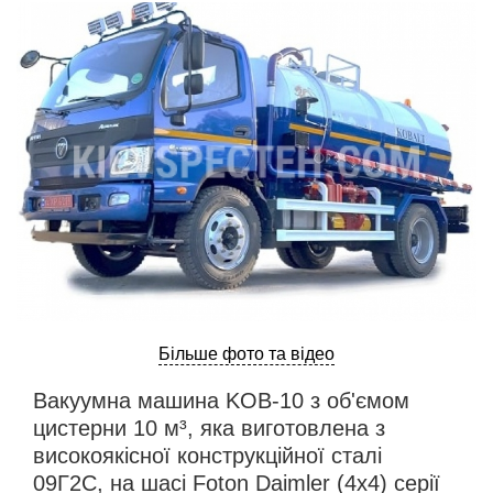
ru
ua
Більше фото та відео
Вакуумна машина KОВ-10 з об'ємом
цистерни 10 м³, яка виготовлена з
високоякісної конструкційної сталі
09Г2С, на шасі Foton Daimler (4х4) серії