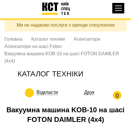
Основная
КАТАЛОГ ТЕХНІКИ
навигация
Перейти
Ми не надаємо послуги з оренди спецтехніки
до
ДОСТАВКА ТА ОПЛАТА
основного
вмісту
Головна
Каталог техніки
Асенізатори
ПРО НАС
Асенізатори на шасі Foton
ВІДГУКИ
Вакуумна машина KOB-10 на шасі FOTON DAIMLER
(4х4)
КОНТАКТИ
КОРИСНІ СТАТТІ
КАТАЛОГ ТЕХНІКИ
ПОДЗВОНИТИ
Відкласти
Друк
0
Контактні телефони:
Вакуумна машина KOB-10 на шасі
FOTON DAIMLER (4х4)
+38 (097) 746-67-04
ЗАДАТИ ПИТАННЯ