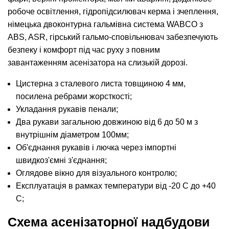
робоче освітлення, гідропідсилювач керма і зчеплення,
німецька двоконтурна гальмівна система WABCO з
ABS, ASR, гірський гальмо-сповільнювач забезпечують
безпеку і комфорт під час руху з повним
завантаженням асенізатора на слизькій дорозі.
Цистерна з сталевого листа товщиною 4 мм,
посилена ребрами жорсткості;
Укладання рукавів пенали;
Два рукави загальною довжиною від 6 до 50 м з
внутрішнім діаметром 100мм;
Об'єднання рукавів і лючка через імпортні
швидкоз'ємні з'єднання;
Оглядове вікно для візуального контролю;
Експлуатація в рамках температури від -20 С до +40
С;
Схема асенізаторної надбудови