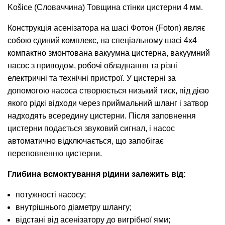
Košice (Словаччина) Товщина стінки цистерни 4 мм.
Конструкція асенізатора на шасі Фотон (Foton) являє
собою єдиний комплекс, на спеціальному шасі 4х4
компактно змонтована вакуумна цистерна, вакуумний
насос з приводом, робочі обладнання та різні
електричні та технічні пристрої. У цистерні за
допомогою насоса створюється низький тиск, під дією
якого рідкі відходи через приймальний шланг і затвор
надходять всередину цистерни. Після заповнення
цистерни подається звуковий сигнал, і насос
автоматично відключається, що запобігає
переповненню цистерни.
Глибина всмоктування рідини залежить від:
потужності насосу;
внутрішнього діаметру шлангу;
відстані від асенізатору до вигрібної ями;