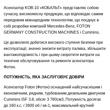
Асенізатор KOB-10 «КОБАЛЬТ» представляє собою
сучасну, високоякісну продукцію, що відповідає самим
передовим міжнародним технологіям, що поєднує в
собі розробки компаній Mercedes-Benz, FOTON
GERMANY CONSTRUCTION MACHINES і Cummins.
Це дозволило добитися високого ступеня безпеки при
експлуатації, значно знизити витрату палива, збільшити
вантажопідємність і при цьому скоротити витрати на
технічне обслуговування та ремонти асенізатора
Фотон.
ПОТУЖНІСТЬ, ЯКА ЗАСЛУГОВУЄ ДОВІРИ
Асенізатор Foton (Фотон) оснащений найсучаснішим і
економічним, рядним, турбованим дизельним двигуном
Cummins ISF 3.8, обсяг 3 760см3, Потужність досягає
до 160 к.с. / 2600 об / хв-1, максимальний крутний