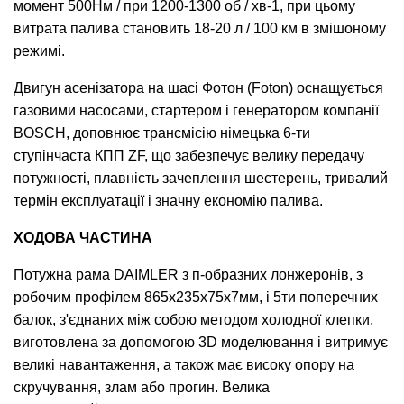
момент 500Нм / при 1200-1300 об / хв-1, при цьому
витрата палива становить 18-20 л / 100 км в змішоному
режимі.
Двигун асенізатора на шасі Фотон (Foton) оснащується
газовими насосами, стартером і генератором компанії
BOSCH, доповнює трансмісію німецька 6-ти
ступінчаста КПП ZF, що забезпечує велику передачу
потужності, плавність зачеплення шестерень, тривалий
термін експлуатації і значну економію палива.
ХОДОВА ЧАСТИНА
Потужна рама DAIMLER з п-образних лонжеронів, з
робочим профілем 865х235х75х7мм, і 5ти поперечних
балок, з'єднаних між собою методом холодної клепки,
виготовлена за допомогою 3D моделювання і витримує
великі навантаження, а також має високу опору на
скручування, злам або прогин. Велика