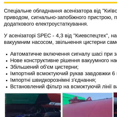
Спеціальне обладнання асенізатора від "Київ
приводом, сигнально-запобіжного пристрою, 
додаткового електроустаткування.
У асенізаторі SPEC - 4,3 від "Киевспецтех", 
вакуумним насосом, звільнення цистерни само
Автоматичне включення сигналу шасі при з
Нове конструктивне рішення вакуумного на
Збільшений об'єм цистерни;
Імпортний всмоктуючий рукав завдовжки 6 
Імпортні швидкорознімні з'єднання;
Встановлений фільтр на всмоктуючій лінії 