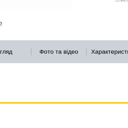
о
гляд
Фото та відео
Характерист