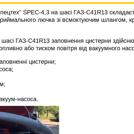
спецтех" SPEC-4,3 на шасі ГАЗ-С41R13 складаєт
приймального лючка зі всмоктуючим шлангом, к
на шасі ГАЗ-С41R13 заповнення цистерни здійсн
пливно або тиском повітря від вакуумного насо
аповненні цистерни;
соса;
м;
вакуум-насоса.