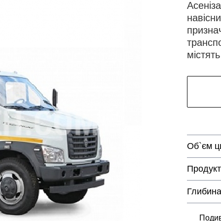
Асеніз
навісн
призна
транспо
містять
Об`єм ц
Продукт
Глибина
Подив