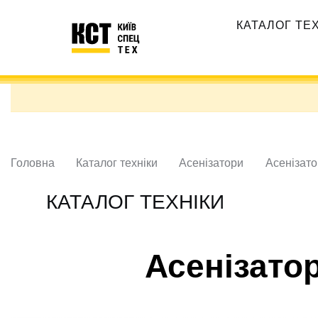
Перейти
Основная
до
КАТАЛОГ ТЕ
навигация
основного
вмісту
Головна
Каталог техніки
Асенізатори
Асенізато
КАТАЛОГ ТЕХНІКИ
Асенізато