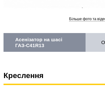
Більше фото та віде
Асенізатор на шасі
О
ГАЗ-С41R13
Креслення