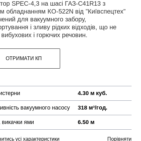
атор SPEC-4,3 на шасі ГАЗ-С41R13 з
им обладнанням КО-522N від "Київспецтех"
чений для вакуумного забору,
ртування і зливу рідких відходів, що не
 вибухових і горючих речовин.
ОТРИМАТИ КП
истерни
4.30 м куб.
ивність вакуумного насосу
318 м³/год.
 викачки ями
6.50 м
итись усі характеристики
Порівняти