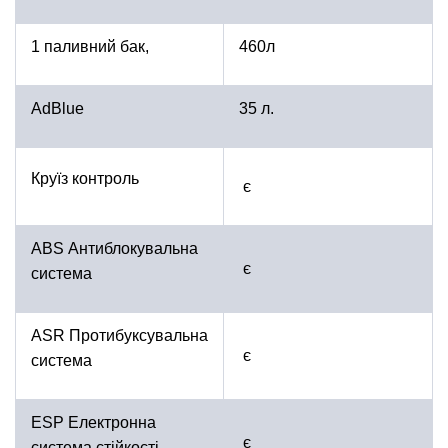
1 паливний бак,
460л
AdBlue
35 л.
Круїз контроль
є
ABS Антиблокувальна
є
система
ASR Протибуксувальна
є
система
ESP Електронна
є
система стійкості