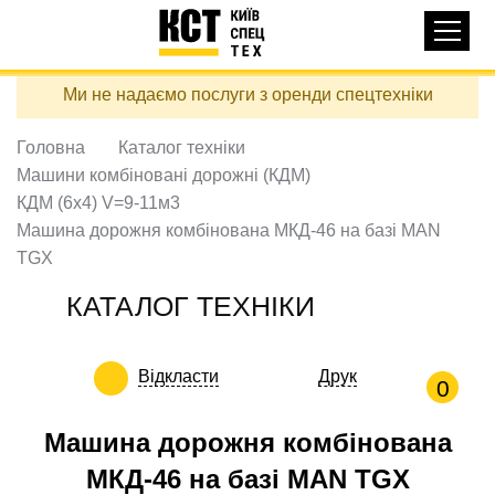
Основная
КАТАЛОГ ТЕХНІКИ
навигация
Перейти
Ми не надаємо послуги з оренди спецтехніки
до
ДОСТАВКА ТА ОПЛАТА
основного
вмісту
Головна
Каталог техніки
ПРО НАС
Машини комбіновані дорожні (КДМ)
ВІДГУКИ
КДМ (6х4) V=9-11м3
Машина дорожня комбінована МКД-46 на базі MAN
КОНТАКТИ
TGX
КОРИСНІ СТАТТІ
КАТАЛОГ ТЕХНІКИ
ПОДЗВОНИТИ
Відкласти
Друк
Контактні телефони:
0
Машина дорожня комбінована
МКД-46 на базі MAN TGX
+38 (097) 746-67-04
ЗАДАТИ ПИТАННЯ