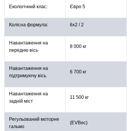
Екологічний клас:
Євро 5
Колісна формула:
6х2 / 2
Навантаження на
8 000 кг
передню вісь
Навантаження на
6 700 кг
підтримуючу вісь
Навантаження на
11 500 кг
задній міст
Регульований моторне
(EVBec)
гальмо