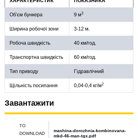
ХАРАКТЕРИСТИК
ПОКАЗНИКА
3
Об'єм бункера
9 м
Ширина робочої зони
3-12 м.
Робоча швидкість
40 км/год.
Транспортна швидкість
60 км/год.
Тип приводу
Гідравлічний
2
Щільність посипання
0,04-0,4 кг/м
Завантажити
TO
mashina-dorozhnia-kombinovana-
DOWNLOAD
mkd-46-man-tgx.pdf