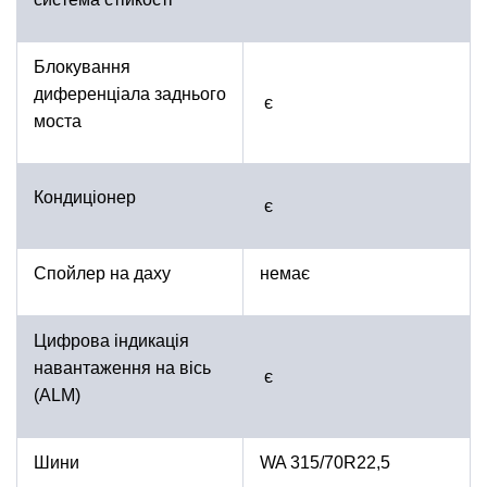
Блокування
диференціала заднього
є
моста
Кондиціонер
є
Спойлер на даху
немає
Цифрова індикація
навантаження на вісь
є
(ALM)
Шини
WA 315/70R22,5