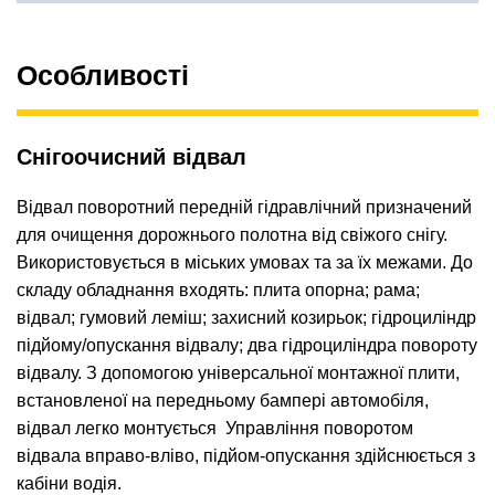
Особливості
Снігоочисний відвал
Відвал поворотний передній гідравлічний призначений
для очищення дорожнього полотна від свіжого снігу.
Використовується в міських умовах та за їх межами. До
складу обладнання входять: плита опорна; рама;
відвал; гумовий леміш; захисний козирьок; гідроциліндр
підйому/опускання відвалу; два гідроциліндра повороту
відвалу. З допомогою універсальної монтажної плити,
встановленої на передньому бампері автомобіля,
відвал легко монтується Управління поворотом
відвала вправо-вліво, підйом-опускання здійснюється з
кабіни водія.