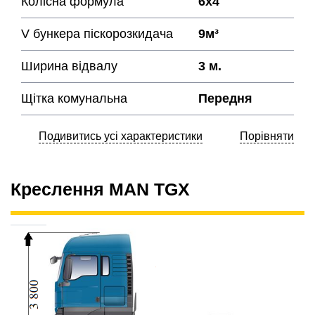
Колісна формула
6х4
V бункера піскорозкидача
9м³
Ширина відвалу
3 м.
Щітка комунальна
Передня
Подивитись усі характеристики
Порівняти
Креслення MAN TGX