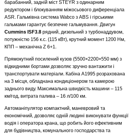
барабанний, задній міст STEYR з одинарним
редуктором і блокуванням міжосьового диференціала
ASR. Гальмівна система Wabco з ABS і гірськими
гальмами гарантує безпечне гальмування. Двигун
Cummins ISF3.8
рядний, дизельний з турбонаддувом,
потужністю 156 к.с. (115 кВт), крутний момент 1200 Нм,
КПП – механічна Z 6+1.
Прямокутний посилений кузов (5500×2200×550 мм) з
відкидними бортами дозволяє зручно вантажити і
транспортувати матеріали. Кабіна А1995 розрахована
на 3 місця, обладнана кондиціонером та камерою
заднього виду. Максимальна швидкість машини – 115
км/год, витрата палива – 16 л/100 км.
Автоманіпулятор компактний, маневровий та
економічний, дозволяє одній людині виконувати функції
водія і оператора крана, що робить його ефективним
для будівництва, комунального господарства та