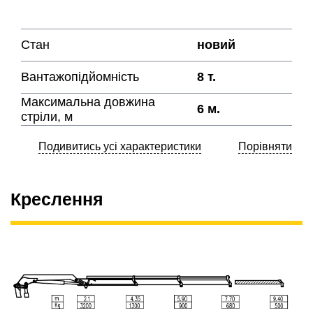
Стан
новий
Вантажопідйомність
8 т.
Максимальна довжина
6 м.
стріли, м
Подивитись усі характеристики
Порівняти
Креслення