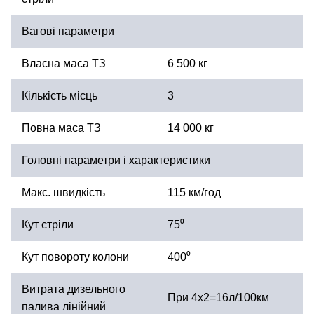
Вагові параметри
Власна маса ТЗ
6 500 кг
Кількість місць
3
Повна маса ТЗ
14 000 кг
Головні параметри і характеристики
Макс. швидкість
115 км/год
Кут стріли
75⁰
Кут повороту колони
400⁰
Витрата дизельного
При 4х2=16л/100км
палива лінійний