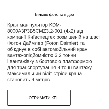
Більше фото та відео
Кран маніпулятор KDM-
8000А3P3B5CMZ3.2-001 (4х2) від
компанії Київспецтех розміщеній на шасі
Фотон Даймлер (Foton Daimler) та
об'єднує в собі автомобільний кран
вантажопідйомністю 3,2 тонни
і вантажівку з бортовою платформою
для транспортування 8 тонн вантажу.
Максимальний віліт стріли крана
становить 6 метрів.
ОТРИМАТИ КП