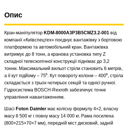
Опис
Кран-маніпулятор
KDM-8000А3P3B5CMZ3.2-001
від
компанії «Київспецтех» поєднує вантажівку з бортовою
платформою та автомобільний кран. Вантажівка
витримує до 8 тонн, а кранова установка типу Z
складної телескопічної конструкції піднімає до 3,2
тонни. Максимальний вильот стріли становить 6 метрів,
а її кут підйому – 75⁰. Кут повороту колони – 400⁰, стріла
складається з трьох-чотирьох секцій та однієї ручної.
Гідросистема BOSCH-Rexroth забезпечує точне
управління навантаженням.
Шасі
Foton Daimler
має колісну формулу 4×2, власну
масу 6 500 кг і повну масу 14 000 кг. Рама посилена
(800×215×70×7 мм), передній міст дисковий, задній