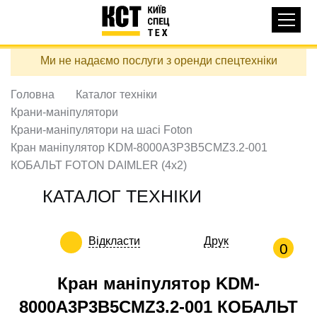
Основная
КАТАЛОГ ТЕХНІКИ
навигация
Перейти
Ми не надаємо послуги з оренди спецтехніки
до
ДОСТАВКА ТА ОПЛАТА
основного
вмісту
Головна
Каталог техніки
ПРО НАС
Крани-маніпулятори
ВІДГУКИ
Крани-маніпулятори на шасі Foton
Кран маніпулятор KDM-8000А3P3B5CMZ3.2-001
КОНТАКТИ
КОБАЛЬТ FOTON DAIMLER (4x2)
КОРИСНІ СТАТТІ
КАТАЛОГ ТЕХНІКИ
ПОДЗВОНИТИ
Відкласти
Друк
Контактні телефони:
0
Кран маніпулятор KDM-
8000А3P3B5CMZ3.2-001 КОБАЛЬТ
+38 (097) 746-67-04
ЗАДАТИ ПИТАННЯ