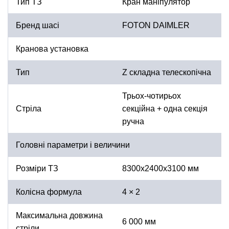
Тип ТЗ
Кран маніпулятор
Бренд шасі
FOTON DAIMLER
Кранова установка
Тип
Z складна телескопічна
Трьох-чотирьох
Стріла
секційна + одна секція
ручна
Головні параметри і величини
Розміри ТЗ
8300х2400х3100 мм
Колісна формула
4 × 2
Максимальна довжина
6 000 мм
стріли