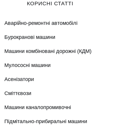
КОРИСНІ СТАТТІ
Аварійно-ремонтні автомобілі
Бурокранові машини
Машини комбіновані дорожні (КДМ)
Мулососні машини
Асенізатори
Сміттєвози
Машини каналопромивочні
Підмітально-прибиральні машини