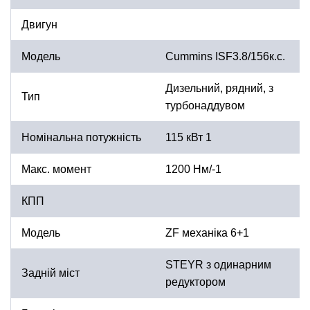
Двигун
Модель
Cummins ISF3.8/156к.с.
Дизельний, рядний, з
Тип
турбонаддувом
Номінальна потужність
115 кВт 1
Макс. момент
1200 Нм/-1
КПП
Модель
ZF механіка 6+1
STEYR з одинарним
Задній міст
редуктором