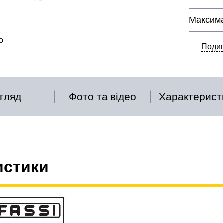
Максима
о
Подив
гляд
Фото та відео
Характерист
истики