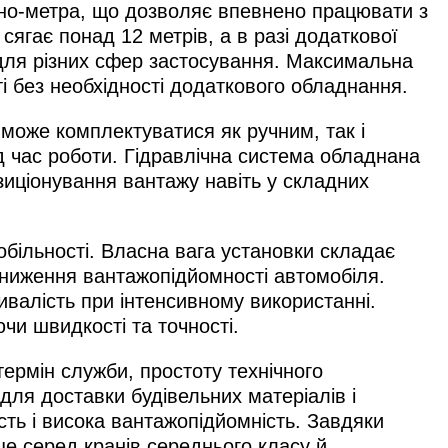
нно-метра, що дозволяє впевнено працювати з
сягає понад 12 метрів, а в разі додаткової
 для різних сфер застосування. Максимальна
і без необхідності додаткового обладнання.
може комплектуватися як ручним, так і
д час роботи. Гідравлічна система обладнана
зиціонування вантажу навіть у складних
більності. Власна вага установки складає
 зниження вантажопідйомності автомобіля.
ивалість при інтенсивному використанні.
чи швидкості та точності.
термін служби, простоту технічного
для доставки будівельних матеріалів і
сть і висока вантажопідйомність. Завдяки
це серед кранів середнього класу й