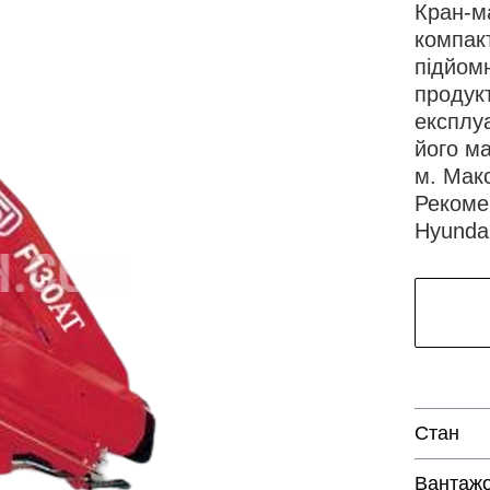
Кран-ма
компак
підйомн
продукт
експлуа
його ма
м. Мак
Рекоме
Hyunda
Стан
Вантажо