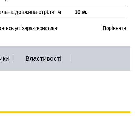
льна довжина стріли, м
10 м.
итись усі характеристики
Порівняти
ики
Властивості