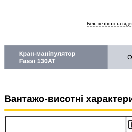
Більше фото та віде
Кран-маніпулятор
О
Fassi 130AT
Вантажо-висотні характер