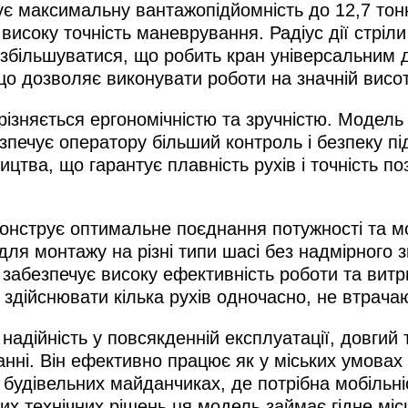
нує максимальну вантажопідйомність до 12,7 то
соку точність маневрування. Радіус дії стріли 
е збільшуватися, що робить кран універсальним
що дозволяє виконувати роботи на значній висот
зняється ергономічністю та зручністю. Модель 
зпечує оператору більший контроль і безпеку пі
тва, що гарантує плавність рухів і точність по
онструє оптимальне поєднання потужності та мо
для монтажу на різні типи шасі без надмірного
о забезпечує високу ефективність роботи та витр
 здійснювати кілька рухів одночасно, не втрачаю
надійність у повсякденній експлуатації, довгий 
анні. Він ефективно працює як у міських умовах 
будівельних майданчиках, де потрібна мобільні
их технічних рішень ця модель займає гідне міс