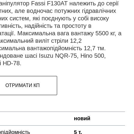
ніпулятор Fassi F130AT належить до серії
тних, але водночас потужних гідравлічних
их систем, які поєднують у собі високу
ивність, надійність та простоту в
тації. Максимальна вага вантажу 5500 кг, а
ксимальний виліт стріли 12,2
симальна вантажопідйомність 12,7 тм.
ндоване шасі Isuzu NQR-75, Hino 500,
i HD-78.
ОТРИМАТИ КП
новий
підйомність
5 т.