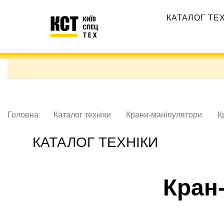
Перейти
Основная
до
КАТАЛОГ ТЕ
навигация
основного
вмісту
Головна
Каталог техніки
Крани-маніпулятори
К
КАТАЛОГ ТЕХНІКИ
Кран