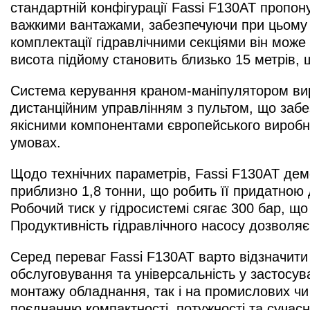
стандартній конфігурації Fassi F130AT пропо
важкими вантажами, забезпечуючи при цьому ви
комплектації гідравлічними секціями він мож
висота підйому становить близько 15 метрів, 
Система керування краном-маніпулятором вирі
дистанційним управлінням з пультом, що забе
якісними компонентами європейського виробниц
умовах.
Щодо технічних параметрів, Fassi F130AT дем
приблизно 1,8 тонни, що робить її придатною 
Робочий тиск у гідросистемі сягає 300 бар, щ
Продуктивність гідравлічного насосу дозволяє
Серед переваг Fassi F130AT варто відзначити 
обслуговування та універсальність у застосув
монтажу обладнання, так і на промислових чи 
поєднанню компактності, потужності та сучасн