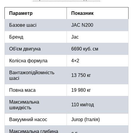
Параметр
Показник
Базове шасі
JAC N200
Бренд
Jac
Об'єм двигуна
6690 куб. см
Колісна формула
4×2
Вантажопідйомність
13 750 кг
шасі
Повна маса
19 980 кг
Максимальна
110 км/год
швидкість
Вакуумний насос
Jurop (Італія)
Максимальна глибина