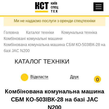
Основная
КАТАЛОГ ТЕХНІКИ
навигация
Перейти
Ми не надаємо послуги з оренди спецтехніки
до
ДОСТАВКА ТА ОПЛАТА
основного
вмісту
Головна
Каталог техніки
Комунальна техніка
ПРО НАС
Комбіновані комунальні машини
ВІДГУКИ
Комбінована комунальна машина СБМ КО-503ІВК-28 на
базі JAC N200
КОНТАКТИ
КОРИСНІ СТАТТІ
КАТАЛОГ ТЕХНІКИ
ПОДЗВОНИТИ
Відкласти
Друк
0
Контактні телефони:
Комбінована комунальна машина
СБМ КО-503ІВК-28 на базі JAC
+38 (097) 746-67-04
N200
ЗАДАТИ ПИТАННЯ