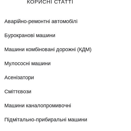
КОРИСНІ СТАТТІ
Аварійно-ремонтні автомобілі
Бурокранові машини
Машини комбіновані дорожні (КДМ)
Мулососні машини
Асенізатори
Сміттєвози
Машини каналопромивочні
Підмітально-прибиральні машини