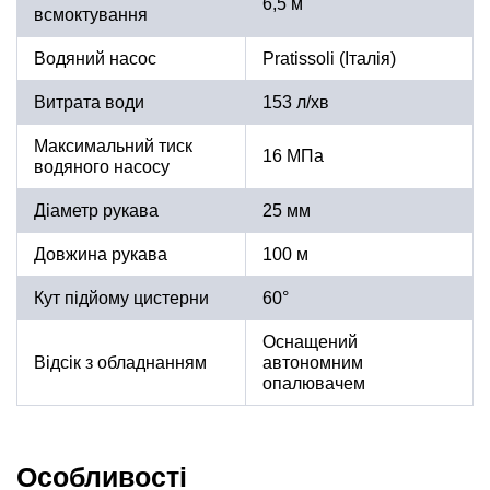
6,5 м
всмоктування
Водяний насос
Pratissoli (Італія)
Витрата води
153 л/хв
Максимальний тиск
16 МПа
водяного насосу
Діаметр рукава
25 мм
Довжина рукава
100 м
Кут підйому цистерни
60°
Оснащений
Відсік з обладнанням
автономним
опалювачем
Особливості