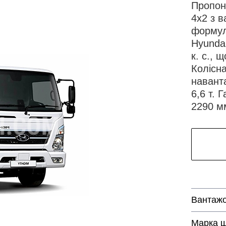
Пропон
4х2 з в
формул
Hyunda
к. с., 
Колісн
наванта
6,6 т. 
2290 м
Вантажо
Марка ш