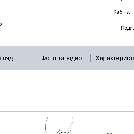
Кабіна
о
Подив
гляд
Фото та відео
Характерист