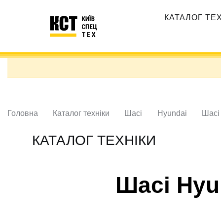
Перейти
Основная
до
КАТАЛОГ ТЕ
навигация
основного
вмісту
Головна
Каталог техніки
Шасі
Hyundai
Шасі
КАТАЛОГ ТЕХНІКИ
Шасі Hyun