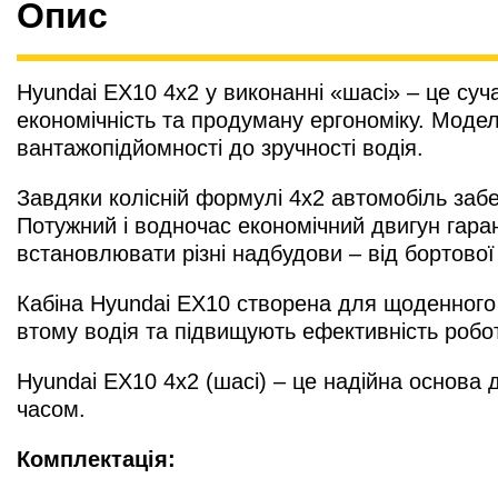
Опис
Hyundai EX10 4х2 у виконанні «шасі» – це суч
економічність та продуману ергономіку. Моде
вантажопідйомності до зручності водія.
Завдяки колісній формулі 4х2 автомобіль забе
Потужний і водночас економічний двигун гара
встановлювати різні надбудови – від бортово
Кабіна Hyundai EX10 створена для щоденного
втому водія та підвищують ефективність робо
Hyundai EX10 4х2 (шасі) – це надійна основа д
часом.
Комплектація: