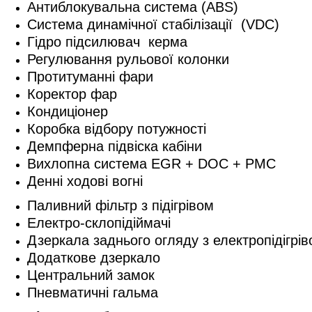
Антиблокувальна система (ABS)
Система динамічної стабілізації (VDC)
Гідро підсилювач керма
Регулювання рульової колонки
Протитуманні фари
Коректор фар
Кондиціонер
Коробка відбору потужності
Демпферна підвіска кабіни
Вихлопна система EGR
+
DOC
+
PMC
Денні ходові вогні
Паливний фільтр з підігрівом
Електро-склопідіймачі
Дзеркала заднього огляду з електропідігрі
Додаткове дзеркало
Центральний замок
Пневматичні гальма