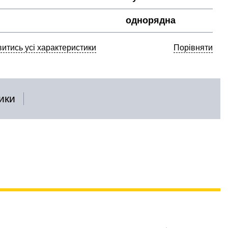
однорядна
итись усі характеристики
Порівняти
ики