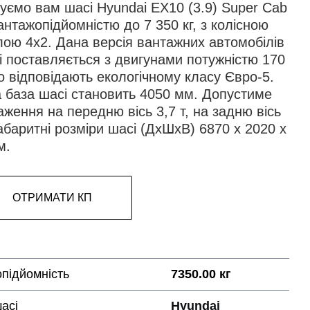
уємо вам шасі Hyundai EX10 (3.9) Super Cab
антажопідйомністю до 7 350 кг, з колісною
ою 4х2. Дана версія вантажних автомобілів
i поставляється з двигунами потужністю 170
що відповідають екологічному класу Євро-5.
а база шасі становить 4050 мм. Допустиме
ження на передню вісь 3,7 т, на задню вісь
Габаритні розміри шасі (ДхШхВ) 6870 х 2020 х
м.
ОТРИМАТИ КП
підйомність
7350.00 кг
асі
Hyundai