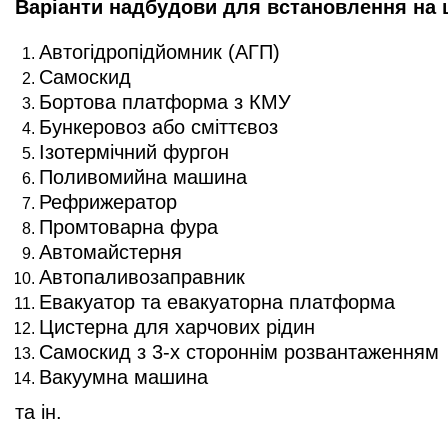
Варіанти надбудови для встановлення на 
Автогідропідйомник (АГП)
Самоскид
Бортова платформа з КМУ
Бункеровоз або сміттєвоз
Ізотермічний фургон
Поливомийна машина
Рефрижератор
Промтоварна фура
Автомайстерня
Автопаливозаправник
Евакуатор та евакуаторна платформа
Цистерна для харчових рідин
Самоскид з 3-х стороннім розвантаженням
Вакуумна машина
та ін.