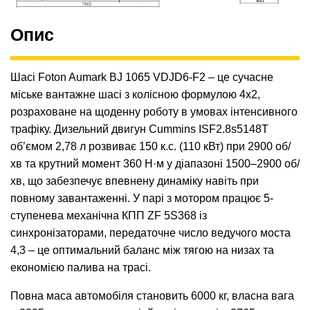
Опис
Шасі Foton Aumark BJ 1065 VDJD6-F2 – це сучасне
міське вантажне шасі з колісною формулою 4х2,
розраховане на щоденну роботу в умовах інтенсивного
трафіку. Дизельний двигун Cummins ISF2.8s5148T
об’ємом 2,78 л розвиває 150 к.с. (110 кВт) при 2900 об/
хв та крутний момент 360 Н·м у діапазоні 1500–2900 об/
хв, що забезпечує впевнену динаміку навіть при
повному завантаженні. У парі з мотором працює 5-
ступенева механічна КПП ZF 5S368 із
синхронізаторами, передаточне число ведучого моста
4,3 – це оптимальний баланс між тягою на низах та
економією палива на трасі.
Повна маса автомобіля становить 6000 кг, власна вага