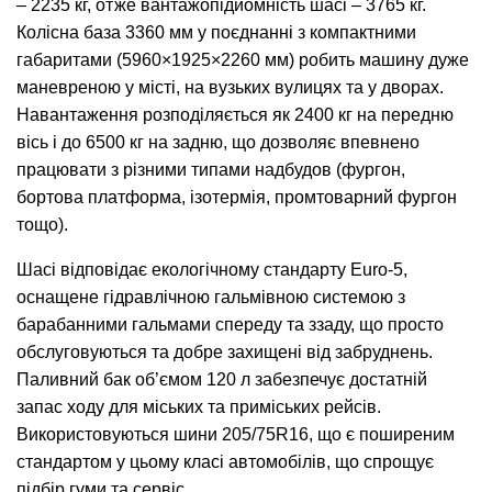
– 2235 кг, отже вантажопідйомність шасі – 3765 кг.
Колісна база 3360 мм у поєднанні з компактними
габаритами (5960×1925×2260 мм) робить машину дуже
маневреною у місті, на вузьких вулицях та у дворах.
Навантаження розподіляється як 2400 кг на передню
вісь і до 6500 кг на задню, що дозволяє впевнено
працювати з різними типами надбудов (фургон,
бортова платформа, ізотермія, промтоварний фургон
тощо).
Шасі відповідає екологічному стандарту Euro-5,
оснащене гідравлічною гальмівною системою з
барабанними гальмами спереду та ззаду, що просто
обслуговуються та добре захищені від забруднень.
Паливний бак об’ємом 120 л забезпечує достатній
запас ходу для міських та приміських рейсів.
Використовуються шини 205/75R16, що є поширеним
стандартом у цьому класі автомобілів, що спрощує
підбір гуми та сервіс.