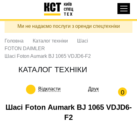
Основная
КАТАЛОГ ТЕХНІКИ
навигация
Перейти
Ми не надаємо послуги з оренди спецтехніки
до
ДОСТАВКА ТА ОПЛАТА
основного
вмісту
Головна
Каталог техніки
Шасі
ПРО НАС
FOTON DAIMLER
ВІДГУКИ
Шасі Foton Aumark BJ 1065 VDJD6-F2
КОНТАКТИ
КАТАЛОГ ТЕХНІКИ
КОРИСНІ СТАТТІ
Відкласти
Друк
ПОДЗВОНИТИ
0
Контактні телефони:
Шасі Foton Aumark BJ 1065 VDJD6-
F2
+38 (097) 746-67-04
ЗАДАТИ ПИТАННЯ