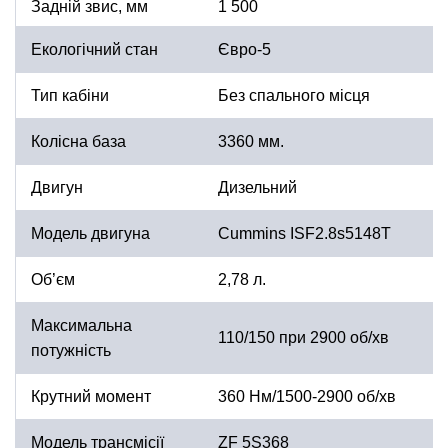
Задній звис, мм
1 500
Екологічний стан
Євро-5
Тип кабіни
Без спального місця
Колісна база
3360 мм.
Двигун
Дизельний
Модель двигуна
Cummins ISF2.8s5148T
Об’єм
2,78 л.
Максимальна
110/150 при 2900 об/хв
потужність
Крутний момент
360 Нм/1500-2900 об/хв
Модель трансмісії
ZF 5S368