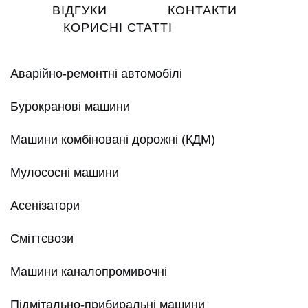
ВІДГУКИ
КОНТАКТИ
КОРИСНІ СТАТТІ
Аварійно-ремонтні автомобілі
Бурокранові машини
Машини комбіновані дорожні (КДМ)
Мулососні машини
Асенізатори
Сміттєвози
Машини каналопромивочні
Підмітально-прибиральні машини